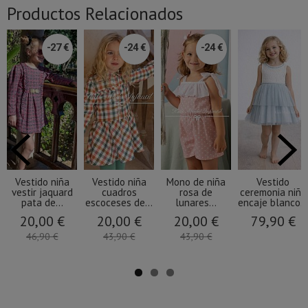
Productos Relacionados
-27 €
-24 €
-24 €
Vestido niña
Vestido niña
Mono de niña
Vestido
vestir jaquard
cuadros
rosa de
ceremonia niña
pata de...
escoceses de...
lunares...
encaje blanco...
20,00 €
20,00 €
20,00 €
79,90 €
46,90 €
43,90 €
43,90 €