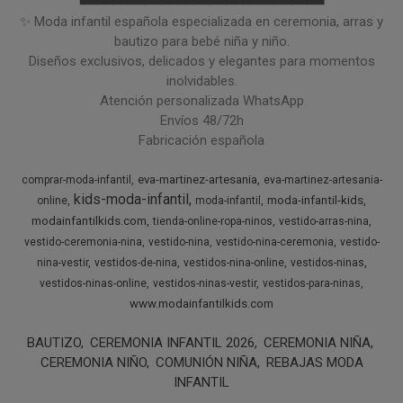
━━━━━━━━━━━━━━━
✨ Moda infantil española especializada en ceremonia, arras y
bautizo para bebé niña y niño.
Diseños exclusivos, delicados y elegantes para momentos
inolvidables.
Atención personalizada WhatsApp
Envíos 48/72h
Fabricación española
eva-martinez-artesania
comprar-moda-infantil
eva-martinez-artesania-
kids-moda-infantil
moda-infantil-kids
online
moda-infantil
modainfantilkids.com
tienda-online-ropa-ninos
vestido-arras-nina
vestido-ceremonia-nina
vestido-nina
vestido-nina-ceremonia
vestido-
nina-vestir
vestidos-de-nina
vestidos-nina-online
vestidos-ninas
vestidos-ninas-online
vestidos-ninas-vestir
vestidos-para-ninas
www.modainfantilkids.com
BAUTIZO
CEREMONIA INFANTIL 2026
CEREMONIA NIÑA
CEREMONIA NIÑO
COMUNIÓN NIÑA
REBAJAS MODA
INFANTIL