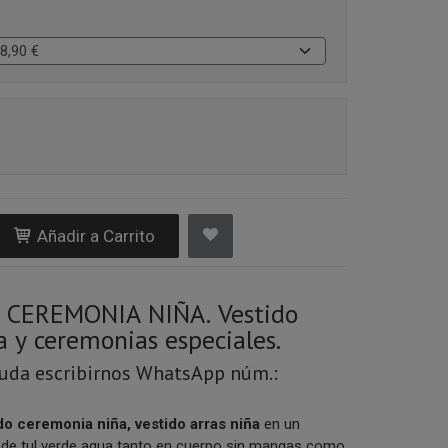
Añadir a Carrito
 CEREMONIA NIÑA. Vestido
a y ceremonias especiales.
duda escribirnos WhatsApp núm.:
do ceremonia niña, vestido arras niña
en
un
o de tul verde agua tanto en cuerpo sin mangas como