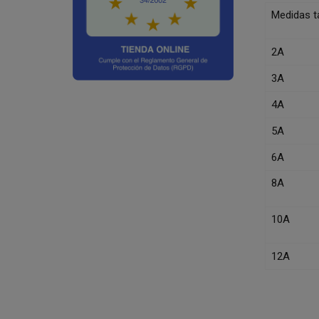
Medidas ta
2A
3A
4A
5A
6A
8A
10A
12A