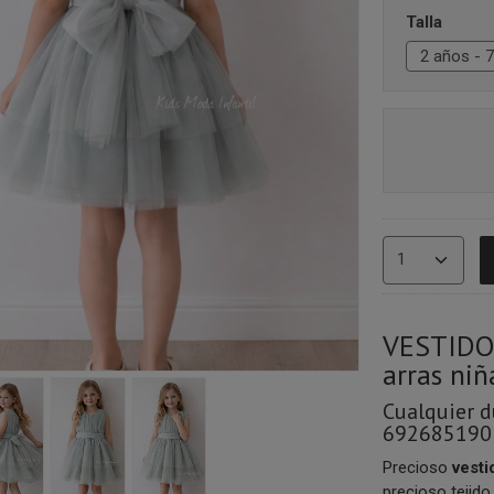
Talla
VESTIDO
arras niñ
Cualquier 
692685190
Precioso
vesti
precioso tejid