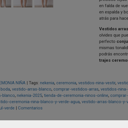
en falda de vue
en espalda y bo
atrás para hace
Vestidos arra
olvides que pue
perfecto
conju
mismas tonali
podrás encontr
trajes ceremo
EMONIA NIÑA
|
Tags:
nekenia
ceremonia
vestidos-nina-vestir
vesti
boda
vestido-arras-blanco
comprar-vestidos-arras
vestidos-nina
a-blanco
nekenia-2025
tienda-de-ceremonia-ninos-online
comprar-
stido-ceremonia-nina-blanco-y-verde-agua
vestido-arras-blanco-y-
ul-verde
|
Comentarios