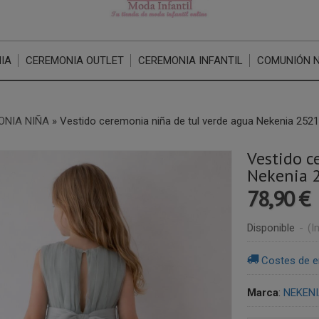
IA
CEREMONIA OUTLET
CEREMONIA INFANTIL
COMUNIÓN 
ONIA NIÑA
»
Vestido ceremonia niña de tul verde agua Nekenia 252
Vestido c
Nekenia 
78,90 €
Disponible
-
(I
Costes de e
Marca
:
NEKEN