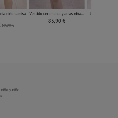
nia niño camisa
Vestido ceremonia y arras niña...
Jesusito de baut
...
en..
83,90 €
€
39,9
59,90 €
niña y niño.
s.