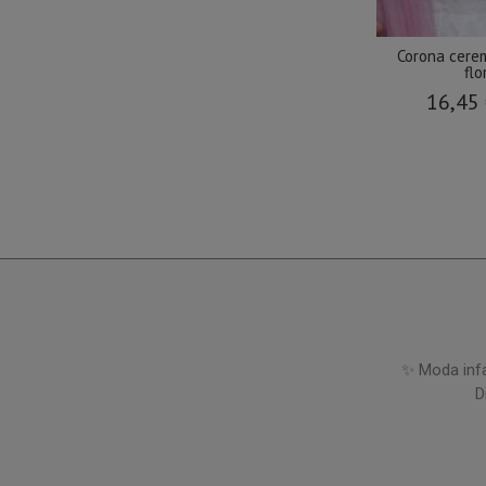
Corona cere
flo
16,45
✨ Moda infa
D