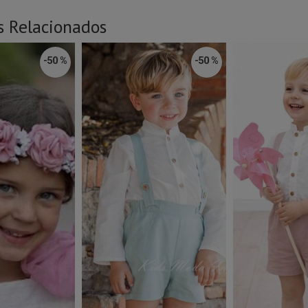
s Relacionados
-50 %
-50 %