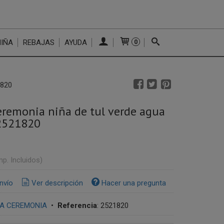
NIÑA
REBAJAS
AYUDA
0
1820
eremonia niña de tul verde agua
2521820
mp. Incluidos)
nvío
Ver descripción
Hacer una pregunta
IA CEREMONIA
•
Referencia
:
2521820