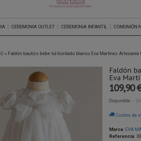
IA
CEREMONIA OUTLET
CEREMONIA INFANTIL
COMUNIÓN 
ZO
»
Faldón bautizo bebe tul bordado blanco Eva Martinez Artesanía f
Faldón ba
Eva Marti
109,90 
Disponible
-
(I
Costes de e
Marca
:
EVA MA
Referencia
:
3