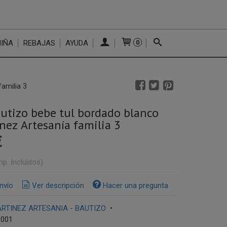
NIÑA
REBAJAS
AYUDA
0
amilia 3
utizo bebe tul bordado blanco
nez Artesanía familia 3
€
mp. Incluidos)
nvío
Ver descripción
Hacer una pregunta
RTINEZ ARTESANIA - BAUTIZO
•
0001