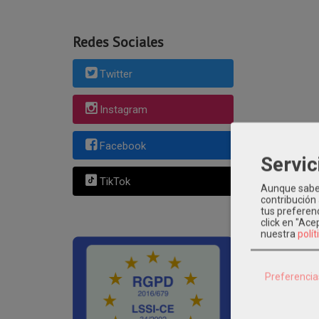
Redes Sociales
Twitter
Instagram
Facebook
Servic
TikTok
Aunque sabem
contribución
tus preferenc
click en "Ac
nuestra
polít
Preferencia
Categoría:
BAU
artesania-baut