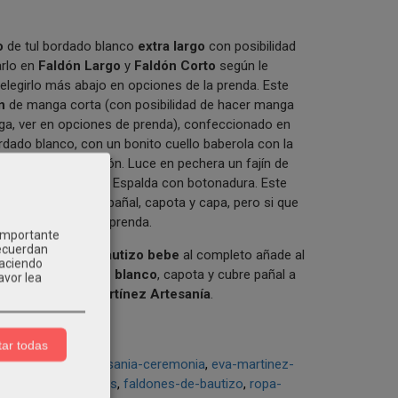
o
de tul bordado blanco
extra largo
con posibilidad
rlo en
Faldón Largo
y
Faldón Corto
según le
elegirlo más abajo en opciones de la prenda. Este
ón
de manga corta (con posibilidad de hacer manga
nga, ver en opciones de prenda), confeccionado en
rdado blanco, con un bonito cuello baberola con la
 terminación faldón. Luce en pechera un fajín de
n lazada delantera. Espalda con botonadura. Este
e
no incluye cubre pañal, capota y capa, pero si que
 en opciones de la prenda.
 importante
recuerdan
r el
conjunto de bautizo bebe
al completo añade al
Haciendo
n bautizo de bebe blanco
, capota y cubre pañal a
avor lea
n Familia 2
Eva Martínez Artesanía
.
ar todas
eva-martinez-artesania-ceremonia
eva-martinez-
s-bautizo-para-bebes
faldones-de-bautizo
ropa-