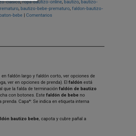
zo-clasico
ropa-bautizo-online
bautizo
bautizo-
prematuro
bautizo-bebe-prematuro
faldon-bautizo-
baton-bebe
|
Comentarios
e en faldón largo y faldón corto, ver opciones de
ga, ver en opciones de prenda). El
faldón
está
l que la falda de terminación
faldón de bautizo
rocha con botones. Este
faldón de bebe
no
a prenda. Capa*: Se indica en etiqueta interna
aldón bautizo bebe
, capota y cubre pañal a