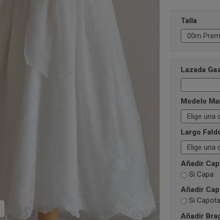
Talla
Lazada Gas
Modelo Ma
Largo Fald
Añadir Capa
Si Capa
Añadir Capo
Si Capot
Añadir Brag