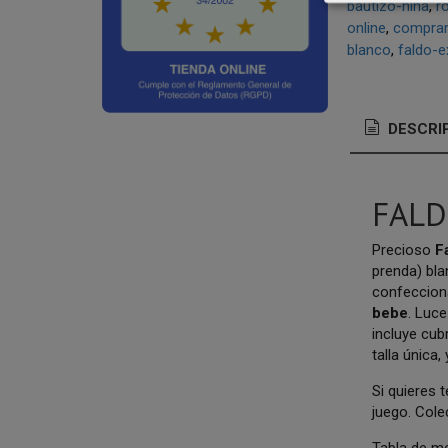
bautizo-nina
r
online
comprar
blanco
faldo-e
DESCRI
FALD
Precioso
F
prenda) bla
confecciona
bebe
. Luc
incluye cub
talla única
Si quieres 
juego. Cole
Tabla de m