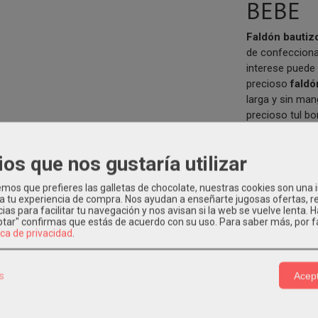
BEBE
Faldón bautiz
de confecciona
interese puede 
precioso
fald
larga y sin ma
precioso tul bo
misma forma de
gasa blanco co
ios que nos gustaría utilizar
faldón de beb
lo puede añadir
os que prefieres las galletas de chocolate, nuestras cookies son una
 a tu experiencia de compra. Nos ayudan a enseñarte jugosas ofertas, 
Si quieres tene
ias para facilitar tu navegación y nos avisan si la web se vuelve lenta. 
carrito el
faldó
eptar" confirmas que estás de acuerdo con su uso.
Para saber más, por f
ica de privacidad
.
juego. Colecció
s
Acept
TIZO
|
Tags:
eva-martinez-artesania
eva-martinez-artesania-online
izo
kids-moda-infantil-bautizo
kids-moda-infantil-ceremonia
traje