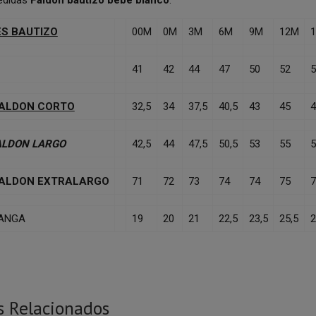
S BAUTIZO
00M
0M
3M
6M
9M
12M
41
42
44
47
50
52
5
FALDON CORTO
32,5
34
37,5
40,5
43
45
4
ALDON LARGO
42,5
44
47,5
50,5
53
55
5
FALDON EXTRALARGO
71
72
73
74
74
75
7
ANGA
19
20
21
22,5
23,5
25,5
2
s Relacionados