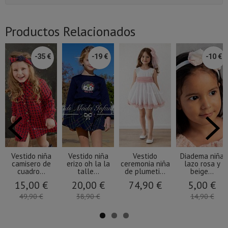
Productos Relacionados
-35 €
-19 €
-10 €
Vestido niña
Vestido niña
Vestido
Diadema niña
camisero de
erizo oh la la
ceremonia niña
lazo rosa y
cuadro...
talle...
de plumeti...
beige...
15,00 €
20,00 €
74,90 €
5,00 €
49,90 €
38,90 €
14,90 €