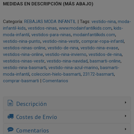
MEDIDAS EN DESCRIPCIÓN (MÁS ABAJO)
Categoría:
REBAJAS MODA INFANTIL
|
Tags:
vestido-nina
moda-
infantil-kids
vestidos-ninas
www.modainfantilkids.com
kids-
moda-infantil
vestidos-para-ninas
modainfantilkids.com
vestido-nina-punto
vestido-nina-vestir
comprar-ropa-infantil
vestidos-ninas-online
vestido-de-nina
vestido-nina-evase
vestidos-nina-online
vestido-nina-invierno
vestidos-de-nina
vestidos-ninas-vestir
vestido-nina-navidad
basmarti-online
vestido-nina-basmarti
vestido-nina-azul-marino
basmarti-
moda-infantil
coleccion-hielo-basmarti
23172-basmarti
comprar-basmarti
|
Comentarios
Descripción
Costes de Envío
Comentarios