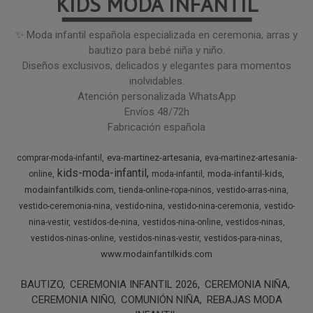
KIDS MODA INFANTIL
━━━━━━━━━━━━━━━
✨ Moda infantil española especializada en ceremonia, arras y
bautizo para bebé niña y niño.
Diseños exclusivos, delicados y elegantes para momentos
inolvidables.
Atención personalizada WhatsApp
Envíos 48/72h
Fabricación española
eva-martinez-artesania
comprar-moda-infantil
eva-martinez-artesania-
kids-moda-infantil
moda-infantil-kids
online
moda-infantil
modainfantilkids.com
tienda-online-ropa-ninos
vestido-arras-nina
vestido-ceremonia-nina
vestido-nina
vestido-nina-ceremonia
vestido-
nina-vestir
vestidos-de-nina
vestidos-nina-online
vestidos-ninas
vestidos-ninas-online
vestidos-ninas-vestir
vestidos-para-ninas
www.modainfantilkids.com
BAUTIZO
CEREMONIA INFANTIL 2026
CEREMONIA NIÑA
CEREMONIA NIÑO
COMUNIÓN NIÑA
REBAJAS MODA