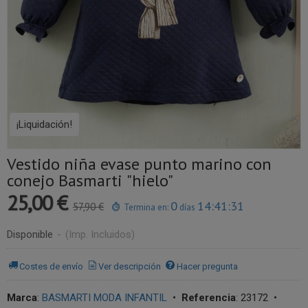
¡Liquidación!
Vestido niña evase punto marino con
conejo Basmarti "hielo"
25,00 €
0
14:41:31
57,90 €
Termina en:
días
Disponible
-
(Imp. Incluidos)
Costes de envío
Ver descripción
Hacer pregunta
Marca
:
BASMARTI MODA INFANTIL
•
Referencia
:
23172
•