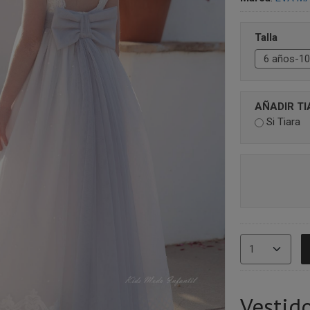
Talla
AÑADIR T
Si Tiara
Vestid