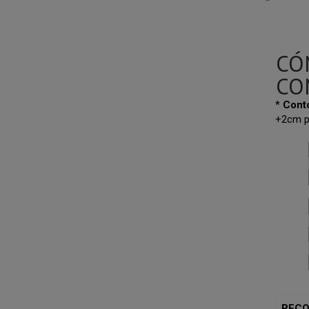
CÓ
CO
*
Cont
+2cm p
RECO