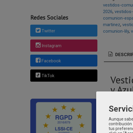
vestidos-comu
2026
vestidos
Redes Sociales
comunion-esp
martinez
vesti
Twitter
comunion-lily
v
Instagram
DESCRI
Facebook
TikTok
Vest
y Azu
El
Vestido
elegancia y
Servic
caída liger
Aunque sabem
El cuerpo d
contribución
tus preferenc
romántico 