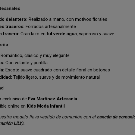
rtesanales
do delantero:
Realizado a mano, con motivos florales
s traseros:
Forrados artesanalmente
 trasera:
Gran lazo en
tul verde agua
, vaporoso y suave
seño
Romántico, clásico y muy elegante
s:
Con volante y puntilla
a:
Escote suave cuadrado con detalle floral en botones
idad:
Tejido ligero, suave y de movimiento natural
ad
 exclusivo de
Eva Martínez Artesanía
ble online en
Kids Moda Infantil
Nuestra modelo lleva vestido de comunión con el
cancán de comuni
unión LILY).