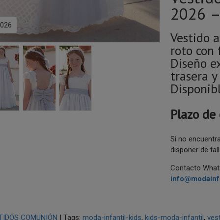
2026 –
026
Vestido a
roto con 
Diseño ex
trasera y
Disponibl
P
lazo de
Si no encuentra
disponer de tal
Contacto Wha
info@modainfa
TIDOS COMUNIÓN
|
Tags:
moda-infantil-kids
kids-moda-infantil
ves