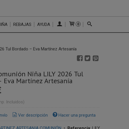
NIÑA
REBAJAS
AYUDA
0
26 Tul Bordado – Eva Martínez Artesanía
omunión Niña LILY 2026 Tul
 Eva Martínez Artesanía
€
mp. Incluidos)
nvío
Ver descripción
Hacer una pregunta
ARTINEZ ARTESANIA COMUNIÓN
•
Referencia
:
LILY