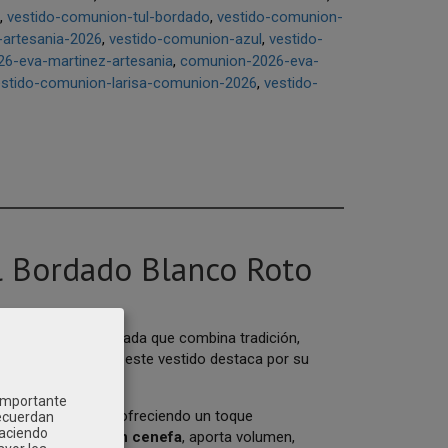
vestido-comunion-tul-bordado
vestido-comunion-
-artesania-2026
vestido-comunion-azul
vestido-
6-eva-martinez-artesania
comunion-2026-eva-
estido-comunion-larisa-comunion-2026
vestido-
l Bordado Blanco Roto
n exclusiva y delicada que combina tradición,
rdado blanco roto
, este vestido destaca por su
sión artesanal.
 importante
mangas y escote
, ofreciendo un toque
recuerdan
Haciendo
i y terminación en cenefa
, aporta volumen,