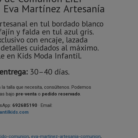
 Eva Martínez Artesanía
rtesanal en tul bordado blanco
fajín y falda en tul azul gris.
clusivo con encaje, lazada
 detalles cuidados al máximo.
e en Kids Moda Infantil.
 entrega:
30–40 días.
 la talla que necesita, consúltenos. Podemos
las bajo
pre-venta
o
pedido reservado
.
tsApp:
692685190
· Email:
ntilkids.com
tido-comunion
eva-martinez-artesania-comunion