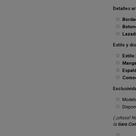
Detalles a
Borda
Botone
Lazada
Estilo y di
Estilo:
Manga
Espald
Comod
Exclusivid
Modelo
Disponi
( ¡chsss! 
la
tiara
Com