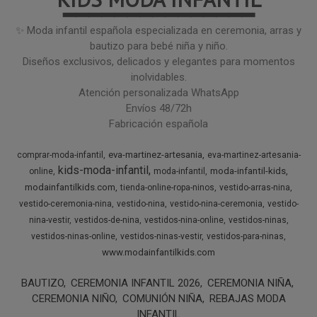
━━━━━━━━━━━━━━━
✨ Moda infantil española especializada en ceremonia, arras y
bautizo para bebé niña y niño.
Diseños exclusivos, delicados y elegantes para momentos
inolvidables.
Atención personalizada WhatsApp
Envíos 48/72h
Fabricación española
eva-martinez-artesania
comprar-moda-infantil
eva-martinez-artesania-
kids-moda-infantil
moda-infantil-kids
online
moda-infantil
modainfantilkids.com
tienda-online-ropa-ninos
vestido-arras-nina
vestido-ceremonia-nina
vestido-nina
vestido-nina-ceremonia
vestido-
nina-vestir
vestidos-de-nina
vestidos-nina-online
vestidos-ninas
vestidos-ninas-online
vestidos-ninas-vestir
vestidos-para-ninas
www.modainfantilkids.com
BAUTIZO
CEREMONIA INFANTIL 2026
CEREMONIA NIÑA
CEREMONIA NIÑO
COMUNIÓN NIÑA
REBAJAS MODA
INFANTIL