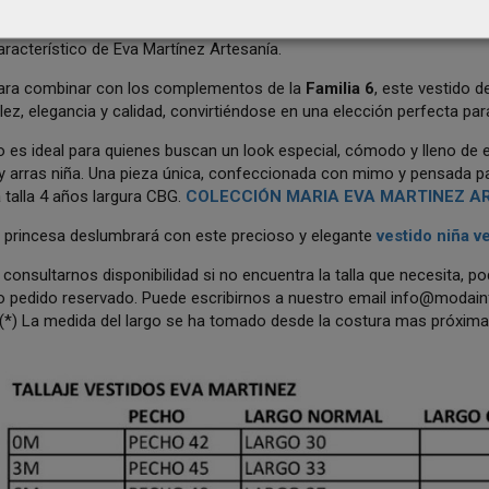
protagonista del vestido es su
precioso escote en la espalda
, ador
spalda con un contraste delicado y sofisticado. Este acabado aporta p
aracterístico de Eva Martínez Artesanía.
ara combinar con los complementos de la
Familia 6
, este vestido d
llez, elegancia y calidad, convirtiéndose en una elección perfecta 
o es ideal para quienes buscan un look especial, cómodo y lleno de
 arras niña. Una pieza única, confeccionada con mimo y pensada pa
 talla 4 años largura CBG.
COLECCIÓN MARIA EVA MARTINEZ A
 princesa deslumbrará con este precioso y elegante
vestido niña v
consultarnos disponibilidad si no encuentra la talla que necesita, p
o pedido reservado. Puede escribirnos a nuestro email
info@modainf
(*) La medida del largo se ha tomado desde la costura mas próxima