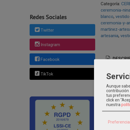
Categoría:
CER
ceremonia-nin
Redes Sociales
blanco
vestido
ceremonia-y-ar
martinez-artes
Twitter
artesania
vest
Instagram
DESCRI
Facebook
Servic
TikTok
Vestido de
Aunque sabem
contribución
El vestido 
tus preferenc
delicada
Co
click en "Ac
nuestra
polít
Confecciona
manteniendo
para bodas,
Preferencia