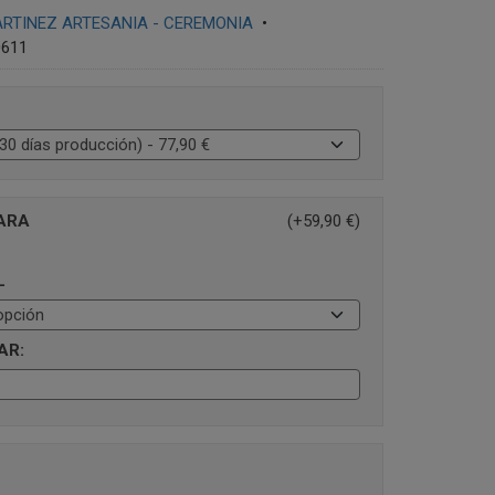
RTINEZ ARTESANIA - CEREMONIA
•
0611
IARA
(+59,90 €)
L
AR: