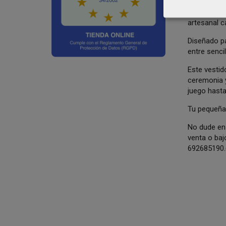
El detalle 
realza la e
artesanal c
Diseñado p
entre senci
Este vestid
ceremonia y
juego hasta
Tu pequeña
No dude en 
venta o baj
692685190.