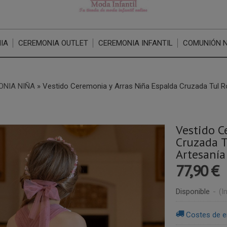
IA
CEREMONIA OUTLET
CEREMONIA INFANTIL
COMUNIÓN 
ONIA NIÑA
»
Vestido Ceremonia y Arras Niña Espalda Cruzada Tul Ro
Vestido C
Cruzada T
Artesanía
77,90 €
Disponible
-
(I
Costes de e