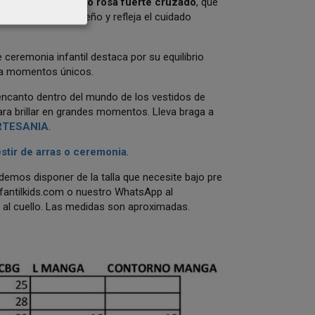
nado con
tul en tono rosa fuerte cruzado
, que
ersonalidad al diseño y refleja el cuidado
e ceremonia infantil destaca por su equilibrio
para momentos únicos.
 encanto dentro del mundo de los vestidos de
ra brillar en grandes momentos. Lleva braga a
RTESANIA
.
estir de arras o ceremonia
.
odemos disponer de la talla que necesite bajo pre
antilkids.com
o nuestro WhatsApp al
 al cuello. Las medidas son aproximadas.