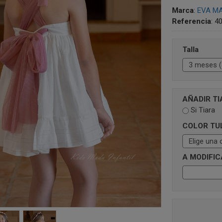
Marca
:
EVA MA
Referencia
:
4
Talla
AÑADIR T
Si Tiara
COLOR TU
A MODIFIC