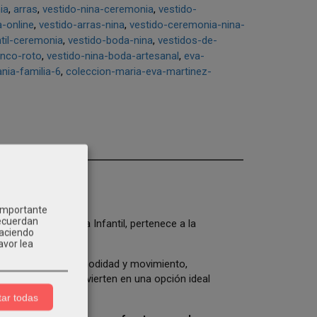
ia
arras
vestido-nina-ceremonia
vestido-
-online
vestido-arras-nina
vestido-ceremonia-nina-
til-ceremonia
vestido-boda-nina
vestidos-de-
anco-roto
vestido-nina-boda-artesanal
eva-
nia-familia-6
coleccion-maria-eva-martinez-
lección María
 importante
recuerdan
ponible en Kids Moda Infantil, pertenece a la
Haciendo
Colección 2026
.
avor lea
luida que aporta comodidad y movimiento,
a con vuelo lo convierten en una opción ideal
ar todas