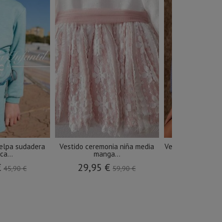
felpa sudadera
Vestido ceremonia niña media
Vestido niña punto
a...
manga...
25,00 €
€
29,95 €
45,90 €
59,90 €