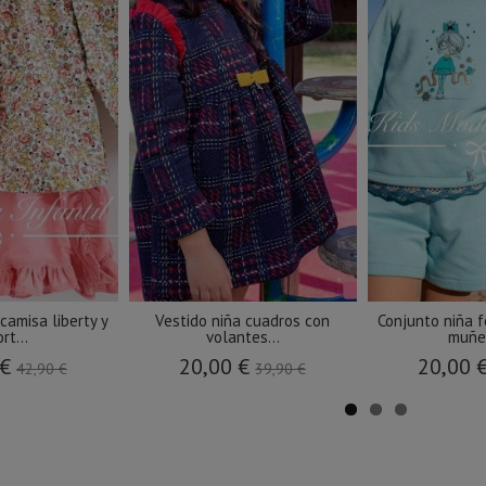
camisa liberty y
Vestido niña cuadros con
Conjunto niña 
rt...
volantes...
muñec
 €
20,00 €
20,00 
42,90 €
39,90 €