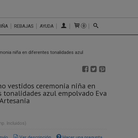
NIÑA
REBAJAS
AYUDA
0
monia niña en diferentes tonalidades azul
no vestidos ceremonia niña en
s tonalidades azul empolvado Eva
Artesania
mp. Incluidos)
nvío
Ver descripción
Hacer una pregunta