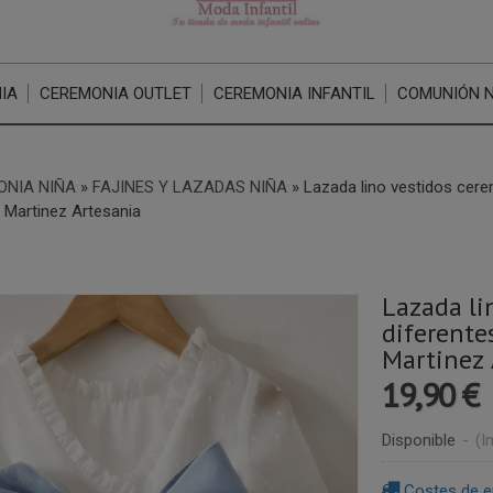
IA
CEREMONIA OUTLET
CEREMONIA INFANTIL
COMUNIÓN 
ONIA NIÑA
»
FAJINES Y LAZADAS NIÑA
»
Lazada lino vestidos cere
Martinez Artesania
Lazada li
diferente
Martinez 
19,90 €
Disponible
-
(I
Costes de e