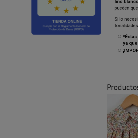
lino blanc
pueden que
Si lo nece
tonalidades
*Éstas
ya que
¡IMPOR
Producto