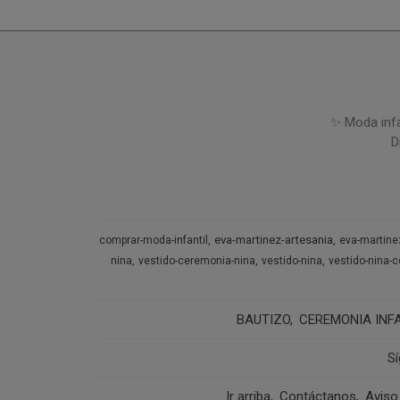
✨ Moda infa
D
eva-martinez-artesania
comprar-moda-infantil
eva-martine
nina
vestido-ceremonia-nina
vestido-nina
vestido-nina-
BAUTIZO
CEREMONIA INFA
S
Ir arriba
Contáctanos
Aviso