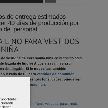
os de entrega estimados
er 40 días de producción por
 del personal.
A LINO PARA VESTIDOS
 NIÑA
 de vestidos de ceremonia niña
en varios colores.
 de
lazada de lino vestidos arras niñas azul
en desplegable
.
Si lo necesitas, también
on lazada de tul para
vestidos de comunión
gún tallas en diferentes tonalidades, puede ver
 de tul vestidos comunión
.
 importante
recuerdan
kids.com
kids-moda-infantil
vestidos-para-ninas
Haciendo