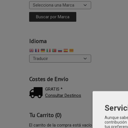
Idioma
Costes de Envío
GRATIS *
Consultar Destinos
Servic
Tu Carrito (0)
Aunque sabem
contribución
Categoría:
FAJ
El carrito de la compra está vacío
tus preferenc