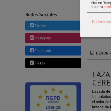
modainfantilki
click en "Ac
vestidos-nina-o
nuestra
polít
ceremonia-nin
Redes Sociales
lazada-lino
lin
Preferencia
lazada-de-lino
Twitter
camel
lazada-d
Comentarios
Instagram
Facebook
DESCRI
TikTok
LAZA
CERE
Lazada de 
tonalidades
el color de
lazada de l