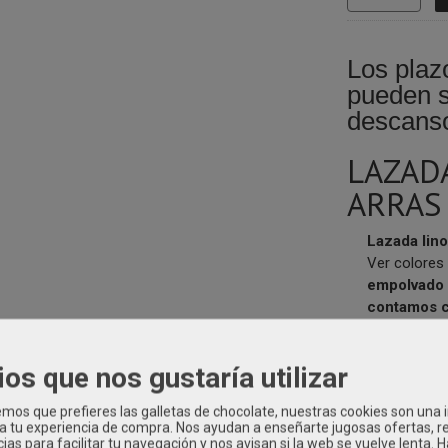
Los plaz
pueden s
descanso
LAZAD
ARRAS
Lazada lino
Ver colores
empolvado
contamos c
cortadas se
aquí
Lazada
ios que nos gustaría utilizar
os que prefieres las galletas de chocolate, nuestras cookies son una
 a tu experiencia de compra. Nos ayudan a enseñarte jugosas ofertas, 
INES Y LAZADAS NIÑA
|
Tags:
moda-infantil-kids
www.modainfantil
ias para facilitar tu navegación y nos avisan si la web se vuelve lenta. 