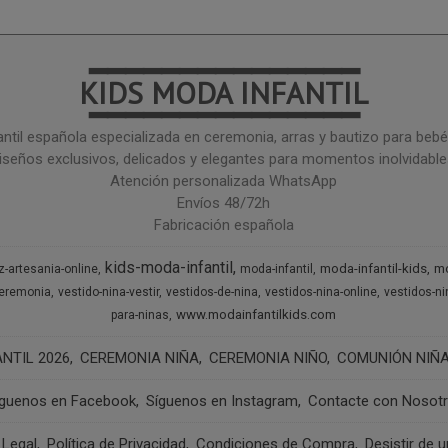
━━━━━━━━━━━━━━━
KIDS MODA INFANTIL
━━━━━━━━━━━━━━━
ntil española especializada en ceremonia, arras y bautizo para bebé 
iseños exclusivos, delicados y elegantes para momentos inolvidable
Atención personalizada WhatsApp
Envíos 48/72h
Fabricación española
kids-moda-infantil
moda-infantil-kids
mo
z-artesania-online
moda-infantil
ceremonia
vestido-nina-vestir
vestidos-de-nina
vestidos-nina-online
vestidos-n
www.modainfantilkids.com
para-ninas
NTIL 2026
CEREMONIA NIÑA
CEREMONIA NIÑO
COMUNIÓN NIÑ
íguenos en Facebook
Síguenos en Instagram
Contacte con Nosot
 Legal
Política de Privacidad
Condiciones de Compra
Desistir de 