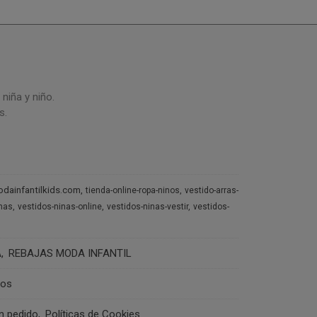
niña y niño.
s.
dainfantilkids.com
tienda-online-ropa-ninos
vestido-arras-
inas
vestidos-ninas-online
vestidos-ninas-vestir
vestidos-
A
REBAJAS MODA INFANTIL
ros
un pedido
Políticas de Cookies