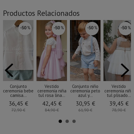
Productos Relacionados
-50 %
-50 %
-50 %
-50 %
Conjunto
Vestido
Conjunto niño
Vestido
ceremonia bebe
ceremonia niña
ceremonia peto
ceremonia niña
camisa...
tul rosa lina...
azul y...
tul plisado...
36,45 €
42,45 €
30,95 €
39,45 €
72,90 €
84,90 €
61,90 €
78,90 €