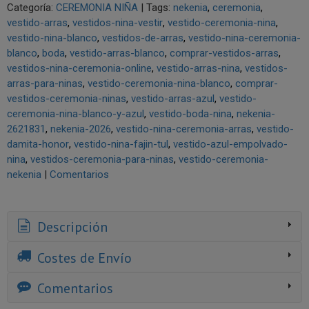
Categoría:
CEREMONIA NIÑA
|
Tags:
nekenia
ceremonia
vestido-arras
vestidos-nina-vestir
vestido-ceremonia-nina
vestido-nina-blanco
vestidos-de-arras
vestido-nina-ceremonia-
blanco
boda
vestido-arras-blanco
comprar-vestidos-arras
vestidos-nina-ceremonia-online
vestido-arras-nina
vestidos-
arras-para-ninas
vestido-ceremonia-nina-blanco
comprar-
vestidos-ceremonia-ninas
vestido-arras-azul
vestido-
ceremonia-nina-blanco-y-azul
vestido-boda-nina
nekenia-
2621831
nekenia-2026
vestido-nina-ceremonia-arras
vestido-
damita-honor
vestido-nina-fajin-tul
vestido-azul-empolvado-
nina
vestidos-ceremonia-para-ninas
vestido-ceremonia-
nekenia
|
Comentarios
Descripción
Costes de Envío
Comentarios