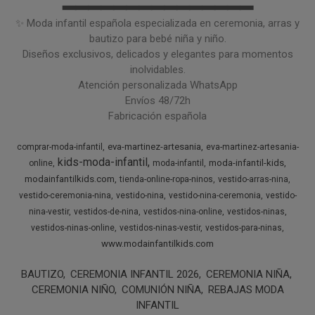
━━━━━━━━━━━━━━━
✨ Moda infantil española especializada en ceremonia, arras y
bautizo para bebé niña y niño.
Diseños exclusivos, delicados y elegantes para momentos
inolvidables.
Atención personalizada WhatsApp
Envíos 48/72h
Fabricación española
eva-martinez-artesania
comprar-moda-infantil
eva-martinez-artesania-
kids-moda-infantil
moda-infantil-kids
online
moda-infantil
modainfantilkids.com
tienda-online-ropa-ninos
vestido-arras-nina
vestido-ceremonia-nina
vestido-nina
vestido-nina-ceremonia
vestido-
nina-vestir
vestidos-de-nina
vestidos-nina-online
vestidos-ninas
vestidos-ninas-online
vestidos-ninas-vestir
vestidos-para-ninas
www.modainfantilkids.com
BAUTIZO
CEREMONIA INFANTIL 2026
CEREMONIA NIÑA
CEREMONIA NIÑO
COMUNIÓN NIÑA
REBAJAS MODA
INFANTIL