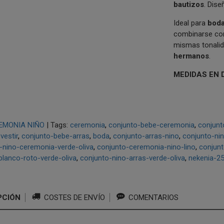
bautizos
. Dis
Ideal para
boda
combinarse c
mismas tonalid
hermanos
.
MEDIDAS EN 
EMONIA NIÑO
|
Tags:
ceremonia
conjunto-bebe-ceremonia
conjunt
vestir
conjunto-bebe-arras
boda
conjunto-arras-nino
conjunto-ni
-nino-ceremonia-verde-oliva
conjunto-ceremonia-nino-lino
conjunt
blanco-roto-verde-oliva
conjunto-nino-arras-verde-oliva
nekenia-2
PCIÓN
COSTES DE ENVÍO
COMENTARIOS