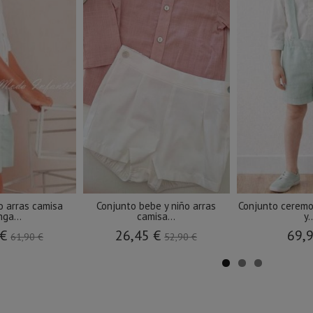
o arras camisa
Conjunto bebe y niño arras
Conjunto ceremo
ga...
camisa...
y.
 €
26,45 €
69,
61,90 €
52,90 €