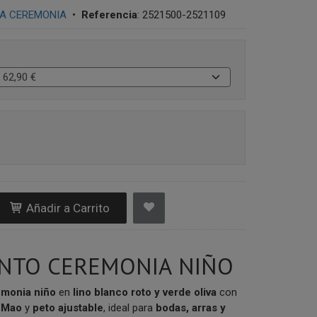
IA CEREMONIA
•
Referencia
:
2521500-2521109
Añadir a Carrito
NTO CEREMONIA NIÑO
emonia niño
en
lino blanco roto y verde oliva
con
 Mao
y
peto ajustable
, ideal para
bodas, arras y