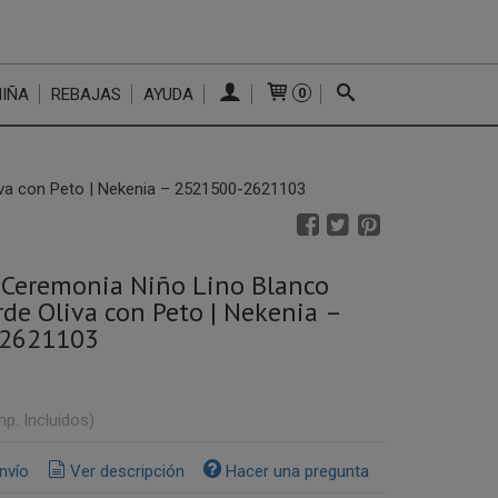
NIÑA
REBAJAS
AYUDA
0
iva con Peto | Nekenia – 2521500-2621103
 Ceremonia Niño Lino Blanco
rde Oliva con Peto | Nekenia –
-2621103
mp. Incluidos)
nvío
Ver descripción
Hacer una pregunta