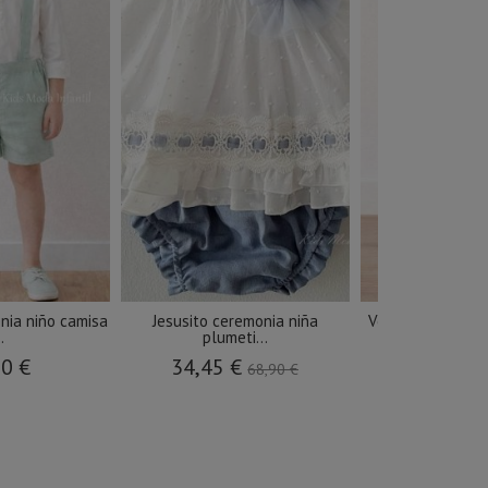
nia niño camisa
Jesusito ceremonia niña
Vestido ceremon
..
plumeti...
manga
90 €
34,45 €
45,43 €
68,90 €