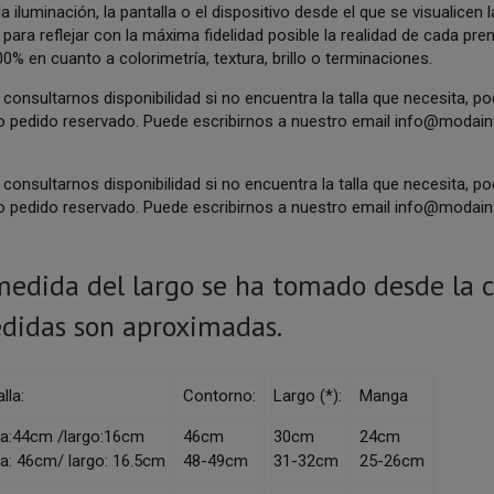
la iluminación, la pantalla o el dispositivo desde el que se visualice
para reflejar con la máxima fidelidad posible la realidad de cada pr
00% en cuanto a colorimetría, textura, brillo o terminaciones.
consultarnos disponibilidad si no encuentra la talla que necesita, p
o pedido reservado. Puede escribirnos a nuestro email
info@modainf
consultarnos disponibilidad si no encuentra la talla que necesita, p
o pedido reservado. Puede escribirnos a nuestro email
info@modainf
 medida del largo se ha tomado desde la c
didas son aproximadas.
lla:
Contorno:
Largo (*):
Manga
ra:44cm /largo:16cm
46cm
30cm
24cm
ra: 46cm/ largo: 16.5cm
48-49cm
31-32cm
25-26cm