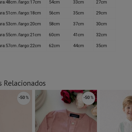
ura:48cm /largo:17cm
54cm
33cm
27cm
ura:51cm /largo:18cm
56cm
35cm
29cm
ura:53cm /largo:20cm
58cm
37cm
30cm
ura:55cm /largo:21cm
60cm
41cm
32cm
ura:57cm /largo:22cm
62cm
44cm
35cm
s Relacionados
-50 %
-50 %