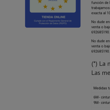
función de 
trabajamos 
exacta al 1
No dude en 
venta o baj
692685190.
No dude en 
venta o baj
692685190.
(*) La
Las me
Medidas ta
6M- cintu
9M- cintu