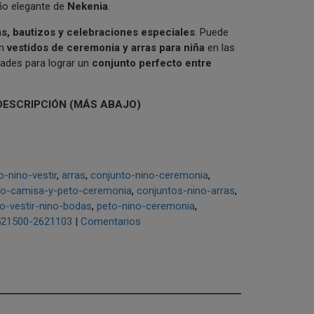
eño elegante de
Nekenia
.
s, bautizos y celebraciones especiales
. Puede
on
vestidos de ceremonia y arras para niña
en las
ades para lograr un
conjunto perfecto entre
DESCRIPCIÓN (MÁS ABAJO)
o-nino-vestir
arras
conjunto-nino-ceremonia
no-camisa-y-peto-ceremonia
conjuntos-nino-arras
o-vestir-nino-bodas
peto-nino-ceremonia
521500-2621103
|
Comentarios