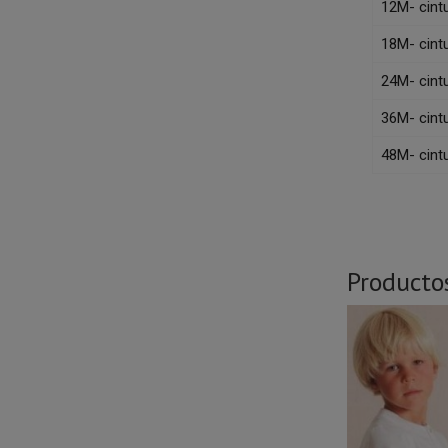
12M- cint
18M- cint
24M- cint
36M- cint
48M- cint
Producto