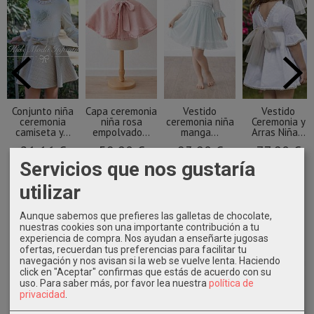
Conjunto niña
Capa ceremonia
Vestido
Vestido
ceremonia
niña rosa
ceremonia niña
Ceremonia y
camiseta y...
empolvado...
manga...
Arras Niña...
21,16 €
58,90 €
83,90 €
77,90 €
Servicios que nos gustaría
52,90 €
utilizar
Aunque sabemos que prefieres las galletas de chocolate,
nuestras cookies son una importante contribución a tu
experiencia de compra. Nos ayudan a enseñarte jugosas
ofertas, recuerdan tus preferencias para facilitar tu
navegación y nos avisan si la web se vuelve lenta. Haciendo
click en "Aceptar" confirmas que estás de acuerdo con su
uso.
Para saber más, por favor lea nuestra
política de
privacidad
.