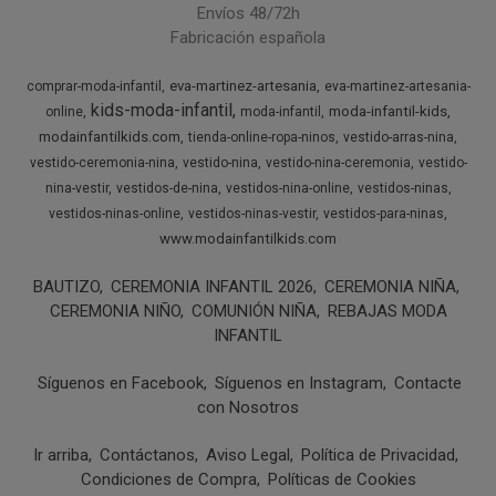
Envíos 48/72h
Fabricación española
eva-martinez-artesania
comprar-moda-infantil
eva-martinez-artesania-
kids-moda-infantil
moda-infantil-kids
online
moda-infantil
modainfantilkids.com
tienda-online-ropa-ninos
vestido-arras-nina
vestido-ceremonia-nina
vestido-nina
vestido-nina-ceremonia
vestido-
nina-vestir
vestidos-de-nina
vestidos-nina-online
vestidos-ninas
vestidos-ninas-online
vestidos-ninas-vestir
vestidos-para-ninas
www.modainfantilkids.com
BAUTIZO
CEREMONIA INFANTIL 2026
CEREMONIA NIÑA
CEREMONIA NIÑO
COMUNIÓN NIÑA
REBAJAS MODA
INFANTIL
Síguenos en Facebook
Síguenos en Instagram
Contacte
con Nosotros
Ir arriba
Contáctanos
Aviso Legal
Política de Privacidad
Condiciones de Compra
Políticas de Cookies