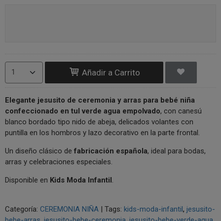
Añadir a Carrito
Elegante jesusito de ceremonia y arras para bebé niña
confeccionado en tul verde agua empolvado
, con canesú
blanco bordado tipo nido de abeja, delicados volantes con
puntilla en los hombros y lazo decorativo en la parte frontal.
Un diseño clásico de
fabricación española
, ideal para bodas,
arras y celebraciones especiales.
Disponible en
Kids Moda Infantil
.
Categoría:
CEREMONIA NIÑA
|
Tags:
kids-moda-infantil
jesusito-
bebe-arras
jesusito-bebe-ceremonia
jesusito-bebe-verde-agua