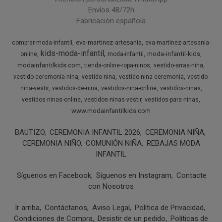
Envíos 48/72h
Fabricación española
eva-martinez-artesania
comprar-moda-infantil
eva-martinez-artesania-
kids-moda-infantil
moda-infantil-kids
online
moda-infantil
modainfantilkids.com
tienda-online-ropa-ninos
vestido-arras-nina
vestido-ceremonia-nina
vestido-nina
vestido-nina-ceremonia
vestido-
nina-vestir
vestidos-de-nina
vestidos-nina-online
vestidos-ninas
vestidos-ninas-online
vestidos-ninas-vestir
vestidos-para-ninas
www.modainfantilkids.com
BAUTIZO
CEREMONIA INFANTIL 2026
CEREMONIA NIÑA
CEREMONIA NIÑO
COMUNIÓN NIÑA
REBAJAS MODA
INFANTIL
Síguenos en Facebook
Síguenos en Instagram
Contacte
con Nosotros
Ir arriba
Contáctanos
Aviso Legal
Política de Privacidad
Condiciones de Compra
Desistir de un pedido
Políticas de