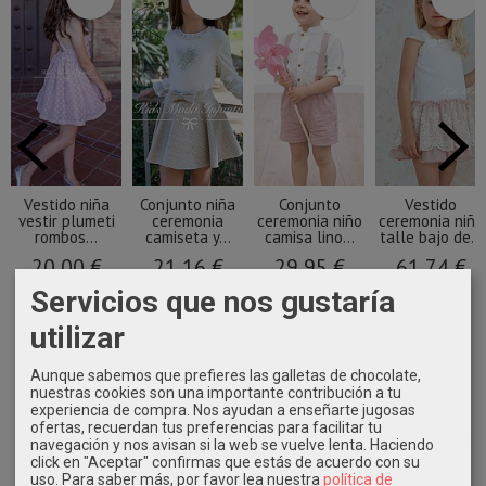
Vestido niña
Conjunto niña
Conjunto
Vestido
vestir plumeti
ceremonia
ceremonia niño
ceremonia niña
rombos...
camiseta y...
camisa lino...
talle bajo de...
20,00 €
21,16 €
29,95 €
61,74 €
43,90 €
52,90 €
59,90 €
102,90 €
Servicios que nos gustaría
utilizar
Aunque sabemos que prefieres las galletas de chocolate,
nuestras cookies son una importante contribución a tu
experiencia de compra. Nos ayudan a enseñarte jugosas
ofertas, recuerdan tus preferencias para facilitar tu
navegación y nos avisan si la web se vuelve lenta. Haciendo
click en "Aceptar" confirmas que estás de acuerdo con su
uso.
Para saber más, por favor lea nuestra
política de