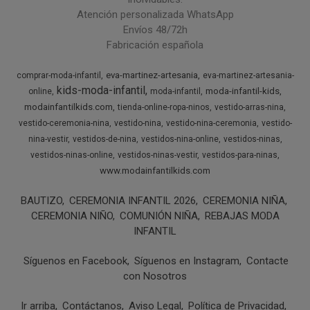
Atención personalizada WhatsApp
Envíos 48/72h
Fabricación española
eva-martinez-artesania
comprar-moda-infantil
eva-martinez-artesania-
kids-moda-infantil
moda-infantil-kids
online
moda-infantil
modainfantilkids.com
tienda-online-ropa-ninos
vestido-arras-nina
vestido-ceremonia-nina
vestido-nina
vestido-nina-ceremonia
vestido-
nina-vestir
vestidos-de-nina
vestidos-nina-online
vestidos-ninas
vestidos-ninas-online
vestidos-ninas-vestir
vestidos-para-ninas
www.modainfantilkids.com
BAUTIZO
CEREMONIA INFANTIL 2026
CEREMONIA NIÑA
CEREMONIA NIÑO
COMUNIÓN NIÑA
REBAJAS MODA
INFANTIL
Síguenos en Facebook
Síguenos en Instagram
Contacte
con Nosotros
Ir arriba
Contáctanos
Aviso Legal
Política de Privacidad