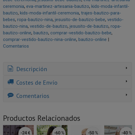
ceremonia
eva-martinez-artesania-bautizo
kids-moda-infantil-
bautizo
kids-moda-infantil-ceremonia
trajes-bautizo-para-
bebes
ropa-bautizo-nina
jesusito-de-bautizo-bebe
vestido-
bautizo-nina
vestido-de-bautizo
jesusito-de-bautizo
ropa-
bautizo-online
bautizo
comprar-vestido-bautizo-bebe
comprar-vestido-bautizo-nina-online
bautizo-online
|
Comentarios
Descripción
Costes de Envío
Comentarios
Productos Relacionados
-24 €
-60 %
-50 %
-40 %