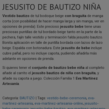
JESUSITO DE BAUTIZO NIÑA
Vestido bautizo
de tul bodoque beige
con braguita
de manga
corta (con posibilidad de hacer manga larga y sin manga, ver en
opciones de prenda). Este precioso
jesusito bebe
tiene unas
preciosas puntillas de tul bordado beige tanto en la parte de la
pechera, fajín talle vestido y terminación falda jesusito bautizo.
Bonita aplicación en talle de puntilla bordada con lazos de lazo
beige. Espalda con botonadura. Este
jesusito de bebe
incluye
cubre pañal, pero no incluye capota, pudiendo añadirla más
adelante en opciones de prenda.
Si quieres tener el
conjunto de bautizo bebe niña
al completo
añade al carrito el
jesusito bautizo de niña con braguita
, y
añade su capota a juego. Colección Familia 1
Eva Martínez
Artesanía
.
Categoría:
BAUTIZO
|
Tags:
vestido-bebe-ceremonia
eva-
martinez-artesania
eva-martinez-artesania-online
jesusito-
bebe-ceremonia
jesusito-bebe-bautizo
eva-martinez-artesania-