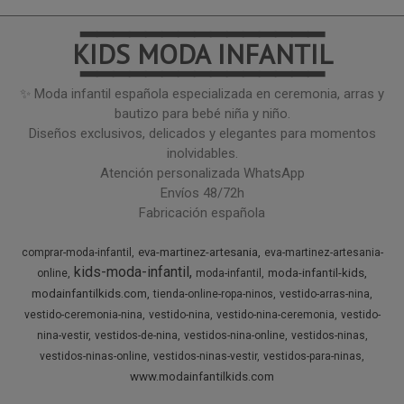
━━━━━━━━━━━━━━━
KIDS MODA INFANTIL
━━━━━━━━━━━━━━━
✨ Moda infantil española especializada en ceremonia, arras y
bautizo para bebé niña y niño.
Diseños exclusivos, delicados y elegantes para momentos
inolvidables.
Atención personalizada WhatsApp
Envíos 48/72h
Fabricación española
eva-martinez-artesania
comprar-moda-infantil
eva-martinez-artesania-
kids-moda-infantil
moda-infantil-kids
online
moda-infantil
modainfantilkids.com
tienda-online-ropa-ninos
vestido-arras-nina
vestido-ceremonia-nina
vestido-nina
vestido-nina-ceremonia
vestido-
nina-vestir
vestidos-de-nina
vestidos-nina-online
vestidos-ninas
vestidos-ninas-online
vestidos-ninas-vestir
vestidos-para-ninas
www.modainfantilkids.com