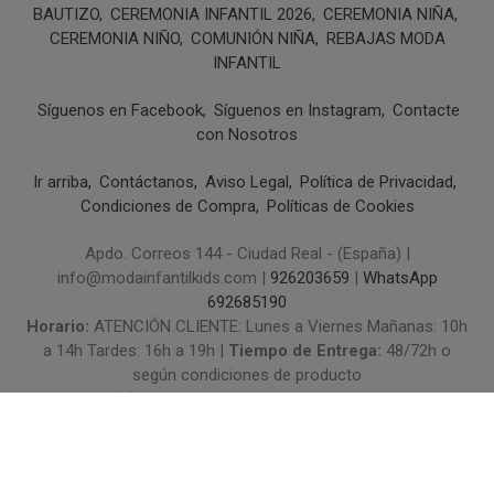
BAUTIZO
CEREMONIA INFANTIL 2026
CEREMONIA NIÑA
CEREMONIA NIÑO
COMUNIÓN NIÑA
REBAJAS MODA
INFANTIL
Síguenos en Facebook
Síguenos en Instagram
Contacte
con Nosotros
Ir arriba
Contáctanos
Aviso Legal
Política de Privacidad
Condiciones de Compra
Políticas de Cookies
Apdo. Correos 144 - Ciudad Real - (España) |
info@modainfantilkids.com |
926203659
|
WhatsApp
692685190
Horario:
ATENCIÓN CLIENTE: Lunes a Viernes Mañanas: 10h
a 14h Tardes: 16h a 19h |
Tiempo de Entrega:
48/72h o
según condiciones de producto
(*) Precios con Impuestos incluidos
Métodos de pago aceptados