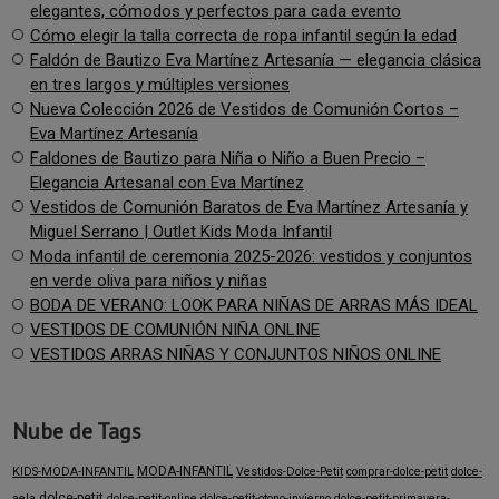
elegantes, cómodos y perfectos para cada evento
Cómo elegir la talla correcta de ropa infantil según la edad
Faldón de Bautizo Eva Martínez Artesanía — elegancia clásica
en tres largos y múltiples versiones
Nueva Colección 2026 de Vestidos de Comunión Cortos –
Eva Martínez Artesanía
Faldones de Bautizo para Niña o Niño a Buen Precio –
Elegancia Artesanal con Eva Martínez
Vestidos de Comunión Baratos de Eva Martínez Artesanía y
Miguel Serrano | Outlet Kids Moda Infantil
Moda infantil de ceremonia 2025-2026: vestidos y conjuntos
en verde oliva para niños y niñas
BODA DE VERANO: LOOK PARA NIÑAS DE ARRAS MÁS IDEAL
VESTIDOS DE COMUNIÓN NIÑA ONLINE
VESTIDOS ARRAS NIÑAS Y CONJUNTOS NIÑOS ONLINE
Nube de Tags
MODA-INFANTIL
KIDS-MODA-INFANTIL
Vestidos-Dolce-Petit
comprar-dolce-petit
dolce-
dolce-petit
aela
dolce-petit-online
dolce-petit-otono-invierno
dolce-petit-primavera-