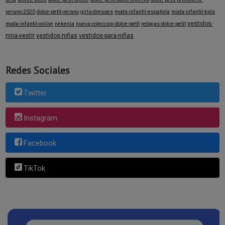
verano-2020
dolce-petit-verano
girls-dresses
moda-infantil-española
moda-infantil-kids
vestidos-
moda-infantil-online
nekenia
nueva-coleccion-dolce-petit
rebajas-dolce-petit
nina-vestir
vestidos-niñas
vestidos-para-niñas
Redes Sociales
Twitter
Instagram
Facebook
TikTok