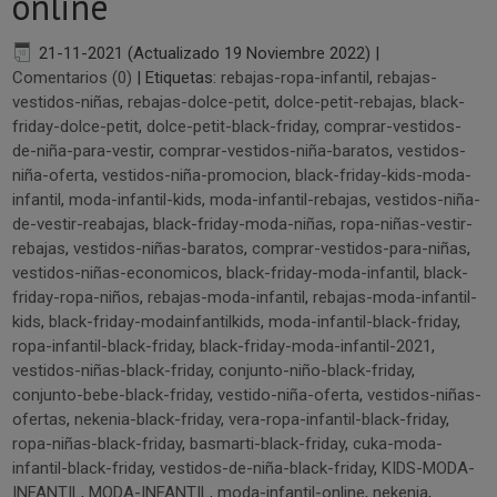
online
21-11-2021 (Actualizado 19 Noviembre 2022)
|
Comentarios (0)
|
Etiquetas:
rebajas-ropa-infantil
,
rebajas-
vestidos-niñas
,
rebajas-dolce-petit
,
dolce-petit-rebajas
,
black-
friday-dolce-petit
,
dolce-petit-black-friday
,
comprar-vestidos-
de-niña-para-vestir
,
comprar-vestidos-niña-baratos
,
vestidos-
niña-oferta
,
vestidos-niña-promocion
,
black-friday-kids-moda-
infantil
,
moda-infantil-kids
,
moda-infantil-rebajas
,
vestidos-niña-
de-vestir-reabajas
,
black-friday-moda-niñas
,
ropa-niñas-vestir-
rebajas
,
vestidos-niñas-baratos
,
comprar-vestidos-para-niñas
,
vestidos-niñas-economicos
,
black-friday-moda-infantil
,
black-
friday-ropa-niños
,
rebajas-moda-infantil
,
rebajas-moda-infantil-
kids
,
black-friday-modainfantilkids
,
moda-infantil-black-friday
,
ropa-infantil-black-friday
,
black-friday-moda-infantil-2021
,
vestidos-niñas-black-friday
,
conjunto-niño-black-friday
,
conjunto-bebe-black-friday
,
vestido-niña-oferta
,
vestidos-niñas-
ofertas
,
nekenia-black-friday
,
vera-ropa-infantil-black-friday
,
ropa-niñas-black-friday
,
basmarti-black-friday
,
cuka-moda-
infantil-black-friday
,
vestidos-de-niña-black-friday
,
KIDS-MODA-
INFANTIL
,
MODA-INFANTIL
,
moda-infantil-online
,
nekenia
,