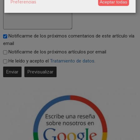
Preferencias
Aceptar todas
Notificarme de los próximos comentarios de este artículo vía
email
Notificarme de los próximos artículos por email
He leído y acepto el
Tratamiento de datos
.