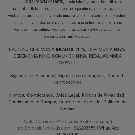
kids-moda-infantil
moda-infantil-kids
online
moda-infantil
modainfantilkids.com
tienda-online-ropa-ninos
vestido-arras-nina
vestido-ceremonia-nina
vestido-nina
vestido-nina-ceremonia
vestido-
nina-vestir
vestidos-de-nina
vestidos-nina-online
vestidos-ninas
vestidos-ninas-online
vestidos-ninas-vestir
vestidos-para-ninas
www.modainfantilkids.com
BAUTIZO
CEREMONIA INFANTIL 2026
CEREMONIA NIÑA
CEREMONIA NIÑO
COMUNIÓN NIÑA
REBAJAS MODA
INFANTIL
Síguenos en Facebook
Síguenos en Instagram
Contacte
con Nosotros
Ir arriba
Contáctanos
Aviso Legal
Política de Privacidad
Condiciones de Compra
Desistir de un pedido
Políticas de
Cookies
Apdo. Correos 144 - Ciudad Real - (España) |
info@modainfantilkids.com |
926203659
|
WhatsApp
692685190