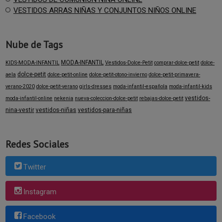
VESTIDOS ARRAS NIÑAS Y CONJUNTOS NIÑOS ONLINE
Nube de Tags
MODA-INFANTIL
KIDS-MODA-INFANTIL
Vestidos-Dolce-Petit
comprar-dolce-petit
dolce-
dolce-petit
aela
dolce-petit-online
dolce-petit-otono-invierno
dolce-petit-primavera-
verano-2020
dolce-petit-verano
girls-dresses
moda-infantil-española
moda-infantil-kids
vestidos-
moda-infantil-online
nekenia
nueva-coleccion-dolce-petit
rebajas-dolce-petit
nina-vestir
vestidos-niñas
vestidos-para-niñas
Redes Sociales
Twitter
Instagram
Facebook