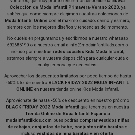
vosotros, que muy pronto tendremos disponible la
Nueva
Colección de Moda Infantil Primavera-Verano 2023
, ya
sabéis que como siempre elegimos nuestras colecciones de
Moda Infantil Online
con el máximo cuidado, cariño y esmero,
siempre con los mejores diseños y tendencias del momento.
No dudéis en preguntarnos y escribirnos a nuestro whatsaap
692685190 o a nuestro email a
info@modainfantilkids.com
o
incluso por nuestras
redes sociales Kids Moda Infantil
,
estamos siempre a vuestra disposición para cualquier duda o
cualquier cosa que necesitéis.
Aprovechar los descuentos limitados por poco tiempo de hasta
-50% Dto. de nuestro
BLACK FRIDAY 2022 MODA INFANTIL
ONLINE
en nuestra tienda online Kids Moda Infantil.
Aprovéchate de hasta -50% de descuento en nuestro próximo
BLACK FRIDAY 2022 Moda Infantil
que tenemos en nuestra
Tienda Online de Ropa Infantil Española
modainfantilkids.com
, pues podrás
comprar vestidos niñas
de rebajas
,
conjuntos de bebe, conjuntos niño baratos
o
incluso
vestidos de niña baratos y en oferta
.