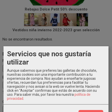
Rebajas Dolce Petit 50% descuento
Vestidos niña invierno 2022-2023 gran selección
No se encontraron resultados.
Servicios que nos gustaría
Deja un Comentario
utilizar
Nombre
Aunque sabemos que prefieres las galletas de chocolate,
nuestras cookies son una importante contribución a tu
Email
experiencia de compra. Nos ayudan a enseñarte jugosas
ofertas, recuerdan tus preferencias para facilitar tu
navegación y nos avisan si la web se vuelve lenta. Haciendo
click en "Aceptar" confirmas que estás de acuerdo con su
Tu email no será publicado
uso.
Para saber más, por favor lea nuestra
política de
privacidad
.
Comentario