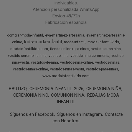
inolvidables.
Atención personalizada WhatsApp
Envíos 48/72h
Fabricación española
eva-martinez-artesania
comprar-moda-infantil
eva-martinez-artesania-
kids-moda-infantil
moda-infantil-kids
online
moda-infantil
modainfantilkids.com
tienda-online-ropa-ninos
vestido-arras-nina
vestido-ceremonia-nina
vestido-nina
vestido-nina-ceremonia
vestido-
nina-vestir
vestidos-de-nina
vestidos-nina-online
vestidos-ninas
vestidos-ninas-online
vestidos-ninas-vestir
vestidos-para-ninas
www.modainfantilkids.com
BAUTIZO
CEREMONIA INFANTIL 2026
CEREMONIA NIÑA
CEREMONIA NIÑO
COMUNIÓN NIÑA
REBAJAS MODA
INFANTIL
Síguenos en Facebook
Síguenos en Instagram
Contacte
con Nosotros