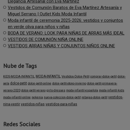
Elegancia Artesanal con Eva Martínez
Vestidos de Comunión Baratos de Eva Martínez Artesanía y
Miguel Serrano | Outlet Kids Moda Infantil
Moda infantil de ceremonia 2025-2026: vestidos y conjuntos
en verde oliva para niños y niñas
BODA DE VERANO: LOOK PARA NIÑAS DE ARRAS MÁS IDEAL
VESTIDOS DE COMUNIÓN NIÑA ONLINE
VESTIDOS ARRAS NIÑAS Y CONJUNTOS NIÑOS ONLINE
Nube de Tags
MODA-INFANTIL
KIDS-MODA-INFANTIL
Vestidos-Dolce-Petit
comprar-dolce-petit
dolce-
dolce-petit
aela
dolce-petit-online
dolce-petit-otono-invierno
dolce-petit-primavera-
verano-2020
dolce-petit-verano
girls-dresses
moda-infantil-española
moda-infantil-kids
vestidos-
moda-infantil-online
nekenia
nueva-coleccion-dolce-petit
rebajas-dolce-petit
nina-vestir
vestidos-niñas
vestidos-para-niñas
Redes Sociales