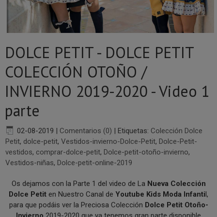
DOLCE PETIT - DOLCE PETIT
COLECCIÓN OTOÑO /
INVIERNO 2019-2020 - Video 1
parte
02-08-2019
|
Comentarios (0)
|
Etiquetas:
Colección Dolce
Petit
,
dolce-petit
,
Vestidos-invierno-Dolce-Petit
,
Dolce-Petit-
vestidos
,
comprar-dolce-petit
,
Dolce-petit-otoño-invierno
,
Vestidos-niñas
,
Dolce-petit-online-2019
Os dejamos con la Parte 1 del video de La
Nueva Colección
Dolce Petit
en Nuestro Canal de
Youtube Kids Moda Infanti
l,
para que podáis ver la Preciosa Colección
Dolce Petit Otoño-
Invierno
2019-2020 que ya tenemos gran parte disponible