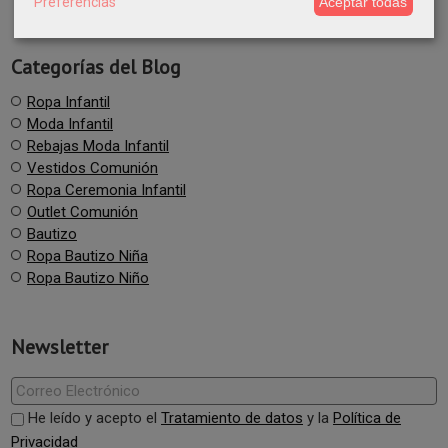
Preferencias
Aceptar todas
Categorías del Blog
Ropa Infantil
Moda Infantil
Rebajas Moda Infantil
Vestidos Comunión
Ropa Ceremonia Infantil
Outlet Comunión
Bautizo
Ropa Bautizo Niña
Ropa Bautizo Niño
Newsletter
He leído y acepto el
Tratamiento de datos
y la
Política de
Privacidad