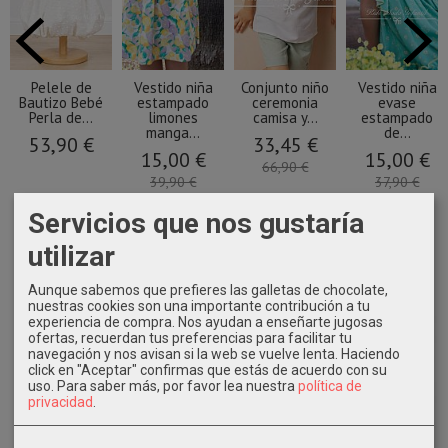
Pelele de
Vestido niña
Conjunto niño
Vestido niña
Bautizo Bebé
estampado
ceremonia
evase
Perla de...
limones
camisa y...
estampado
manga...
de...
53,90 €
33,45 €
15,00 €
15,00 €
66,90 €
39,90 €
37,90 €
Servicios que nos gustaría
utilizar
Aunque sabemos que prefieres las galletas de chocolate,
nuestras cookies son una importante contribución a tu
experiencia de compra. Nos ayudan a enseñarte jugosas
ofertas, recuerdan tus preferencias para facilitar tu
navegación y nos avisan si la web se vuelve lenta. Haciendo
click en "Aceptar" confirmas que estás de acuerdo con su
uso.
Para saber más, por favor lea nuestra
política de
privacidad
.