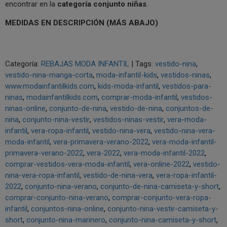
encontrar en la
categoría conjunto niñas
.
MEDIDAS EN DESCRIPCIÓN (MÁS ABAJO)
Categoría:
REBAJAS MODA INFANTIL
|
Tags:
vestido-nina
vestido-nina-manga-corta
moda-infantil-kids
vestidos-ninas
www.modainfantilkids.com
kids-moda-infantil
vestidos-para-
ninas
modainfantilkids.com
comprar-moda-infantil
vestidos-
ninas-online
conjunto-de-nina
vestido-de-nina
conjuntos-de-
nina
conjunto-nina-vestir
vestidos-ninas-vestir
vera-moda-
infantil
vera-ropa-infantil
vestido-nina-vera
vestido-nina-vera-
moda-infantil
vera-primavera-verano-2022
vera-moda-infantil-
primavera-verano-2022
vera-2022
vera-moda-infantil-2022
comprar-vestidos-vera-moda-infantil
vera-online-2022
vestido-
nina-vera-ropa-infantil
vestido-de-nina-vera
vera-ropa-infantil-
2022
conjunto-nina-verano
conjunto-de-nina-camiseta-y-short
comprar-conjunto-nina-verano
comprar-conjunto-vera-ropa-
infantil
conjuntos-nina-online
conjunto-nina-vestir-camiseta-y-
short
conjunto-nina-marinero
conjunto-nina-camiseta-y-short