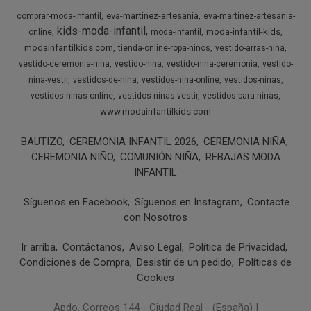
eva-martinez-artesania
comprar-moda-infantil
eva-martinez-artesania-
kids-moda-infantil
moda-infantil-kids
online
moda-infantil
modainfantilkids.com
tienda-online-ropa-ninos
vestido-arras-nina
vestido-ceremonia-nina
vestido-nina
vestido-nina-ceremonia
vestido-
nina-vestir
vestidos-de-nina
vestidos-nina-online
vestidos-ninas
vestidos-ninas-online
vestidos-ninas-vestir
vestidos-para-ninas
www.modainfantilkids.com
BAUTIZO
CEREMONIA INFANTIL 2026
CEREMONIA NIÑA
CEREMONIA NIÑO
COMUNIÓN NIÑA
REBAJAS MODA
INFANTIL
Síguenos en Facebook
Síguenos en Instagram
Contacte
con Nosotros
Ir arriba
Contáctanos
Aviso Legal
Política de Privacidad
Condiciones de Compra
Desistir de un pedido
Políticas de
Cookies
Apdo. Correos 144 - Ciudad Real - (España) |