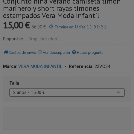
Conjunto niña verano camiseta timón
marinero y short rayas timones
estampados Vera Moda Infantil
15,00 €
0
11:50:52
36,90 €
Termina en:
días
Disponible
-
(Imp. Incluidos)
Costes de envío
Ver descripción
Hacer pregunta
Marca
:
VERA MODA INFANTIL
•
Referencia
:
22VC34
Talla