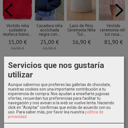
Vestido niña
Cazadora niña
Lazo de Pelo
Vestido
sudadera
acolchada
Ceremonia Niña
ceremonia niña
muñeca boina...
negra con...
Tul...
tul rosa...
15,00 €
25,00 €
16,90 €
81,90 €
34,90 €
51,90 €
Servicios que nos gustaría
utilizar
Aunque sabemos que prefieres las galletas de chocolate,
nuestras cookies son una importante contribución a tu
experiencia de compra. Nos ayudan a enseñarte jugosas
ofertas, recuerdan tus preferencias para facilitar tu
navegación y nos avisan si la web se vuelve lenta. Haciendo
click en "Aceptar" confirmas que estás de acuerdo con su
uso.
Para saber más, por favor lea nuestra
política de
privacidad
.