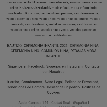
eva-martinez-artesania
comprar-moda-infantil
eva-martinez-artesania-
kids-moda-infantil
moda-infantil-kids
online
moda-infantil
modainfantilkids.com
tienda-online-ropa-ninos
vestido-arras-nina
vestido-ceremonia-nina
vestido-nina
vestido-nina-ceremonia
vestido-
nina-vestir
vestidos-de-nina
vestidos-nina-online
vestidos-ninas
vestidos-ninas-online
vestidos-ninas-vestir
vestidos-para-ninas
www.modainfantilkids.com
BAUTIZO
CEREMONIA INFANTIL 2026
CEREMONIA NIÑA
CEREMONIA NIÑO
COMUNIÓN NIÑA
REBAJAS MODA
INFANTIL
Síguenos en Facebook
Síguenos en Instagram
Contacte
con Nosotros
Ir arriba
Contáctanos
Aviso Legal
Política de Privacidad
Condiciones de Compra
Desistir de un pedido
Políticas de
Cookies
Apdo. Correos 144 - Ciudad Real - (España) |