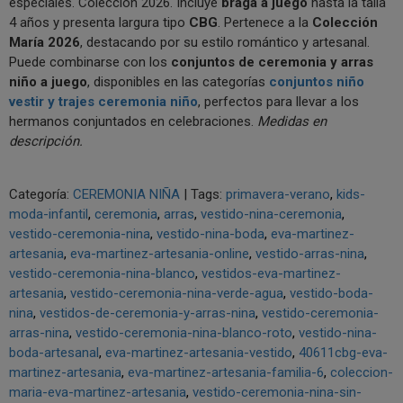
especiales. Colección 2026. Incluye
braga a juego
hasta la talla
4 años y presenta largura tipo
CBG
. Pertenece a la
Colección
María 2026
, destacando por su estilo romántico y artesanal.
Puede combinarse con los
conjuntos de ceremonia y arras
niño a juego
, disponibles en las categorías
conjuntos niño
vestir y trajes ceremonia niño
, perfectos para llevar a los
hermanos conjuntados en celebraciones.
Medidas en
descripción.
Categoría:
CEREMONIA NIÑA
|
Tags:
primavera-verano
kids-
moda-infantil
ceremonia
arras
vestido-nina-ceremonia
vestido-ceremonia-nina
vestido-nina-boda
eva-martinez-
artesania
eva-martinez-artesania-online
vestido-arras-nina
vestido-ceremonia-nina-blanco
vestidos-eva-martinez-
artesania
vestido-ceremonia-nina-verde-agua
vestido-boda-
nina
vestidos-de-ceremonia-y-arras-nina
vestido-ceremonia-
arras-nina
vestido-ceremonia-nina-blanco-roto
vestido-nina-
boda-artesanal
eva-martinez-artesania-vestido
40611cbg-eva-
martinez-artesania
eva-martinez-artesania-familia-6
coleccion-
maria-eva-martinez-artesania
vestido-ceremonia-nina-sin-