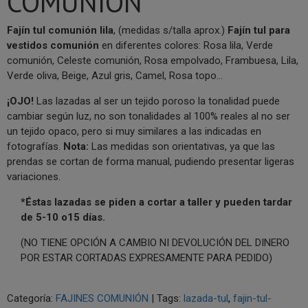
COMUNIÓN
Fajín tul comunión lila
, (medidas s/talla aprox.)
Fajín tul para
vestidos comunión
en diferentes colores:
Rosa lila, Verde
comunión, Celeste comunión, Rosa empolvado, Frambuesa, Lila,
Verde oliva, Beige, Azul gris, Camel, Rosa topo...
¡OJO!
Las lazadas al ser un tejido poroso la tonalidad puede
cambiar según luz, no son tonalidades al 100% reales al no ser
un tejido opaco, pero si muy similares a las indicadas en
fotografías.
Nota:
Las medidas son orientativas, ya que las
prendas se cortan de forma manual, pudiendo presentar ligeras
variaciones.
*Éstas lazadas se piden a cortar a taller y pueden tardar
de 5-10 o15 días.
(NO TIENE OPCIÓN A CAMBIO NI DEVOLUCIÓN DEL DINERO
POR ESTAR CORTADAS EXPRESAMENTE PARA PEDIDO)
Categoría:
FAJINES COMUNIÓN
|
Tags:
lazada-tul
fajin-tul-