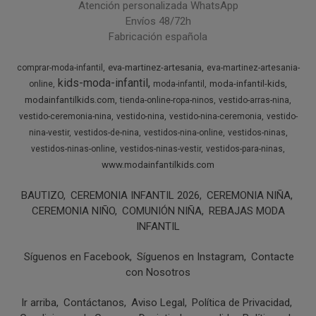
Atención personalizada WhatsApp
Envíos 48/72h
Fabricación española
eva-martinez-artesania
comprar-moda-infantil
eva-martinez-artesania-
kids-moda-infantil
moda-infantil-kids
online
moda-infantil
modainfantilkids.com
tienda-online-ropa-ninos
vestido-arras-nina
vestido-ceremonia-nina
vestido-nina
vestido-nina-ceremonia
vestido-
nina-vestir
vestidos-de-nina
vestidos-nina-online
vestidos-ninas
vestidos-ninas-online
vestidos-ninas-vestir
vestidos-para-ninas
www.modainfantilkids.com
BAUTIZO
CEREMONIA INFANTIL 2026
CEREMONIA NIÑA
CEREMONIA NIÑO
COMUNIÓN NIÑA
REBAJAS MODA
INFANTIL
Síguenos en Facebook
Síguenos en Instagram
Contacte
con Nosotros
Ir arriba
Contáctanos
Aviso Legal
Política de Privacidad