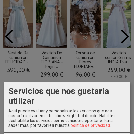
Vestido De
Vestido De
Corona de
Vestido
Comunión
Comunión
Comunión
comunión niña
FELICIDAD -...
FLORIANA -
Flores
INDIA Eva...
Fajín...
FLORIANA...
390,00 €
259,00 €
299,00 €
96,00 €
370,00 €
Servicios que nos gustaría
utilizar
Aquí puede evaluar y personalizar los servicios que nos
gustaría utilizar en este sitio web. ¡Usted decide! Habilite o
deshabilite los servicios como considere oportuno.
Para
saber más, por favor lea nuestra
política de privacidad
.