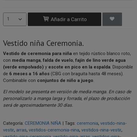
Añadir a Carrito
Vestido niña Ceremonia.
Vestido de ceremonia para niña
en tejido rústico blanco roto,
con
media manga
,
falda de vuelo
,
fajín de lino verde agua
(verde empolvado)
y
escote en pico en la espalda
. Disponible
de
6 meses a 16 años
(CBG con braguita hasta 48 meses).
Combinable con
conjuntos de niño a juego
.
El modelo se presenta en versión de media manga. En caso de
personalizarlo a manga larga y forrada, el plazo de producción
será de aproximadamente 30 días.
Categoría:
CEREMONIA NIÑA
|
Tags:
ceremonia
vestido-nina-
vestir
arras
vestidos-ceremonia-nina
vestidos-nina-vestir
vestido-nina-ceremonia
vestido-nina-arras
vestidos-nina-