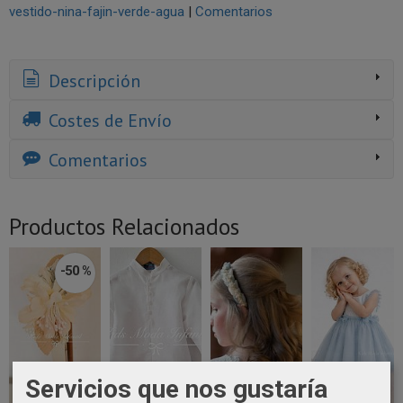
vestido-nina-fajin-verde-agua
|
Comentarios
Descripción
Costes de Envío
Comentarios
Productos Relacionados
-50 %
Servicios que nos gustaría