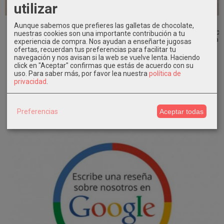
utilizar
Diadema niña
Conjunto
Diadema de
Vestido
Aunque sabemos que prefieres las galletas de chocolate,
ceremonia con
ceremonia bebe
Comunión
ceremonia bebé
nuestras cookies son una importante contribución a tu
flores en...
camisa...
GALILEA Eva...
encaje blanco...
experiencia de compra. Nos ayudan a enseñarte jugosas
ofertas, recuerdan tus preferencias para facilitar tu
9,95 €
74,90 €
47,90 €
72,90 €
navegación y nos avisan si la web se vuelve lenta. Haciendo
19,90 €
click en "Aceptar" confirmas que estás de acuerdo con su
uso.
Para saber más, por favor lea nuestra
política de
privacidad
.
Preferencias
Aceptar todas