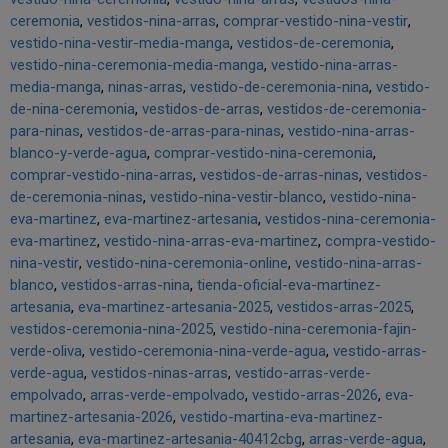
ceremonia
vestidos-nina-arras
comprar-vestido-nina-vestir
vestido-nina-vestir-media-manga
vestidos-de-ceremonia
vestido-nina-ceremonia-media-manga
vestido-nina-arras-
media-manga
ninas-arras
vestido-de-ceremonia-nina
vestido-
de-nina-ceremonia
vestidos-de-arras
vestidos-de-ceremonia-
para-ninas
vestidos-de-arras-para-ninas
vestido-nina-arras-
blanco-y-verde-agua
comprar-vestido-nina-ceremonia
comprar-vestido-nina-arras
vestidos-de-arras-ninas
vestidos-
de-ceremonia-ninas
vestido-nina-vestir-blanco
vestido-nina-
eva-martinez
eva-martinez-artesania
vestidos-nina-ceremonia-
eva-martinez
vestido-nina-arras-eva-martinez
compra-vestido-
nina-vestir
vestido-nina-ceremonia-online
vestido-nina-arras-
blanco
vestidos-arras-nina
tienda-oficial-eva-martinez-
artesania
eva-martinez-artesania-2025
vestidos-arras-2025
vestidos-ceremonia-nina-2025
vestido-nina-ceremonia-fajin-
verde-oliva
vestido-ceremonia-nina-verde-agua
vestido-arras-
verde-agua
vestidos-ninas-arras
vestido-arras-verde-
empolvado
arras-verde-empolvado
vestido-arras-2026
eva-
martinez-artesania-2026
vestido-martina-eva-martinez-
artesania
eva-martinez-artesania-40412cbg
arras-verde-agua