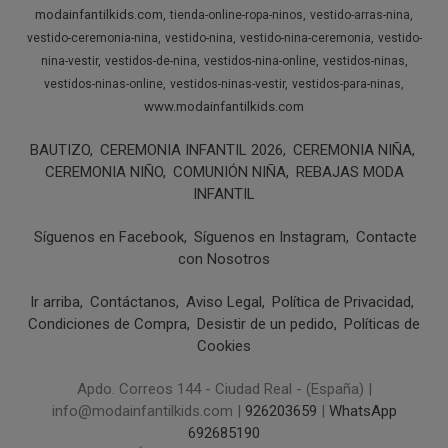
modainfantilkids.com
tienda-online-ropa-ninos
vestido-arras-nina
vestido-ceremonia-nina
vestido-nina
vestido-nina-ceremonia
vestido-
nina-vestir
vestidos-de-nina
vestidos-nina-online
vestidos-ninas
vestidos-ninas-online
vestidos-ninas-vestir
vestidos-para-ninas
www.modainfantilkids.com
BAUTIZO
CEREMONIA INFANTIL 2026
CEREMONIA NIÑA
CEREMONIA NIÑO
COMUNIÓN NIÑA
REBAJAS MODA
INFANTIL
Síguenos en Facebook
Síguenos en Instagram
Contacte
con Nosotros
Ir arriba
Contáctanos
Aviso Legal
Política de Privacidad
Condiciones de Compra
Desistir de un pedido
Políticas de
Cookies
Apdo. Correos 144 - Ciudad Real - (España) |
info@modainfantilkids.com |
926203659
|
WhatsApp
692685190