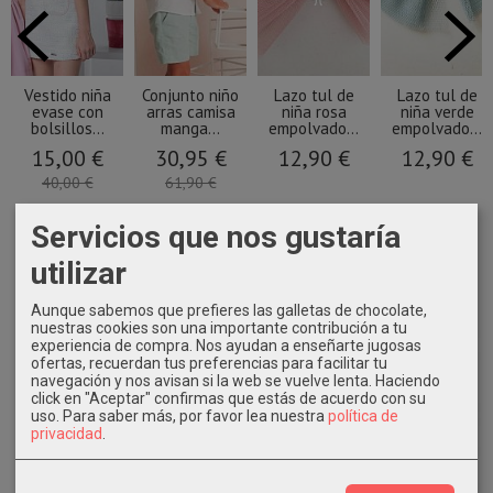
Vestido niña
Conjunto niño
Lazo tul de
Lazo tul de
evase con
arras camisa
niña rosa
niña verde
bolsillos...
manga...
empolvado...
empolvado...
15,00 €
30,95 €
12,90 €
12,90 €
40,00 €
61,90 €
Servicios que nos gustaría
utilizar
Aunque sabemos que prefieres las galletas de chocolate,
nuestras cookies son una importante contribución a tu
experiencia de compra. Nos ayudan a enseñarte jugosas
ofertas, recuerdan tus preferencias para facilitar tu
navegación y nos avisan si la web se vuelve lenta. Haciendo
click en "Aceptar" confirmas que estás de acuerdo con su
uso.
Para saber más, por favor lea nuestra
política de
privacidad
.