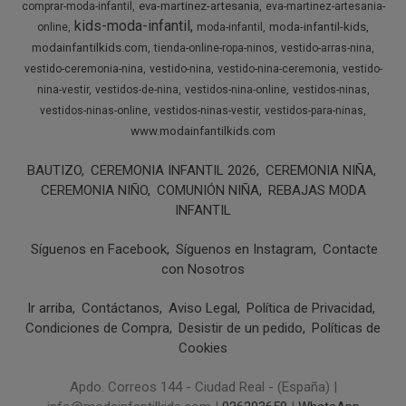
eva-martinez-artesania
comprar-moda-infantil
eva-martinez-artesania-
kids-moda-infantil
moda-infantil-kids
online
moda-infantil
modainfantilkids.com
tienda-online-ropa-ninos
vestido-arras-nina
vestido-ceremonia-nina
vestido-nina
vestido-nina-ceremonia
vestido-
nina-vestir
vestidos-de-nina
vestidos-nina-online
vestidos-ninas
vestidos-ninas-online
vestidos-ninas-vestir
vestidos-para-ninas
www.modainfantilkids.com
BAUTIZO
CEREMONIA INFANTIL 2026
CEREMONIA NIÑA
CEREMONIA NIÑO
COMUNIÓN NIÑA
REBAJAS MODA
INFANTIL
Síguenos en Facebook
Síguenos en Instagram
Contacte
con Nosotros
Ir arriba
Contáctanos
Aviso Legal
Política de Privacidad
Condiciones de Compra
Desistir de un pedido
Políticas de
Cookies
Apdo. Correos 144 - Ciudad Real - (España) |