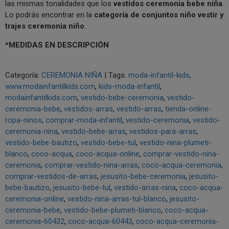
las mismas tonalidades que los
vestidos ceremonia bebe niña
.
Lo podrás encontrar en la
categoría de conjuntos niño vestir y
trajes ceremonia niño
.
*MEDIDAS EN DESCRIPCIÓN
Categoría:
CEREMONIA NIÑA
|
Tags:
moda-infantil-kids
www.modainfantilkids.com
kids-moda-infantil
modainfantilkids.com
vestido-bebe-ceremonia
vestido-
ceremonia-bebe
vestidos-arras
vestido-arras
tienda-online-
ropa-ninos
comprar-moda-infantil
vestido-ceremonia
vestido-
ceremonia-nina
vestido-bebe-arras
vestidos-para-arras
vestido-bebe-bautizo
vestido-bebe-tul
vestido-nina-plumeti-
blanco
coco-acqua
coco-acqua-online
comprar-vestido-nina-
ceremonia
comprar-vestido-nina-arras
coco-acqua-ceremonia
comprar-vestidos-de-arras
jesusito-bebe-ceremonia
jesusito-
bebe-bautizo
jesusito-bebe-tul
vestido-arras-nina
coco-acqua-
ceremonia-online
vestido-nina-arras-tul-blanco
jesusito-
ceremonia-bebe
vestido-bebe-plumeti-blanco
coco-acqua-
ceremonia-60432
coco-acqua-60443
coco-acqua-ceremonia-