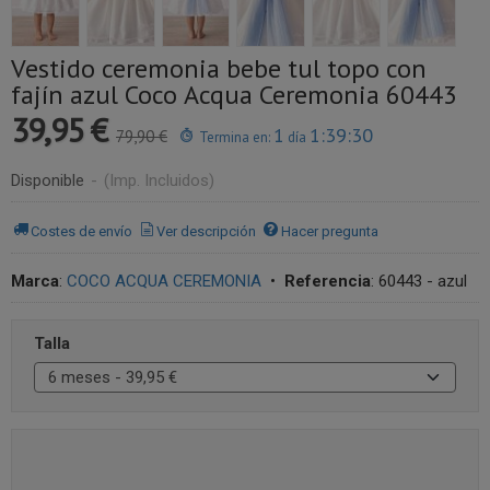
Vestido ceremonia bebe tul topo con
fajín azul Coco Acqua Ceremonia 60443
39,95 €
1
1:39:30
79,90 €
Termina en:
día
Disponible
-
(Imp. Incluidos)
Costes de envío
Ver descripción
Hacer pregunta
Marca
:
COCO ACQUA CEREMONIA
•
Referencia
:
60443 - azul
Talla