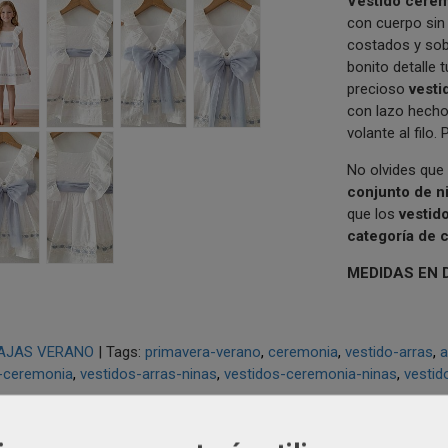
V
estido cerem
con cuerpo sin
costados y sob
bonito detalle 
precioso
vesti
con lazo hecho
volante al filo.
No olvides que 
conjunto de n
que los
vestid
categoría de 
MEDIDAS EN 
AJAS VERANO
|
Tags:
primavera-verano
ceremonia
vestido-arras
a
-ceremonia
vestidos-arras-ninas
vestidos-ceremonia-ninas
vestid