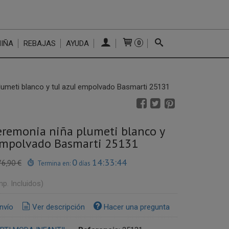
NIÑA
REBAJAS
AYUDA
0
lumeti blanco y tul azul empolvado Basmarti 25131
eremonia niña plumeti blanco y
empolvado Basmarti 25131
0
14:33:43
76,90 €
Termina en:
días
mp. Incluidos)
nvío
Ver descripción
Hacer una pregunta