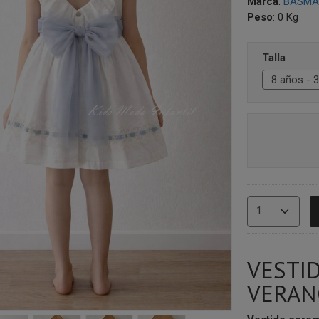
Marca
:
BASMAR
Peso
:
0 Kg
Talla
VESTI
VERAN