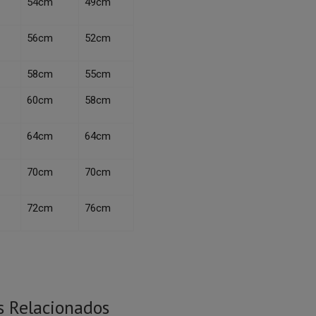
54cm
49cm
56cm
52cm
58cm
55cm
60cm
58cm
64cm
64cm
70cm
70cm
72cm
76cm
s Relacionados