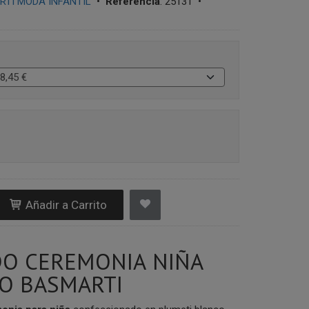
TI MODA INFANTIL
•
Referencia
:
25131
•
Añadir a Carrito
DO CEREMONIA NIÑA
O BASMARTI