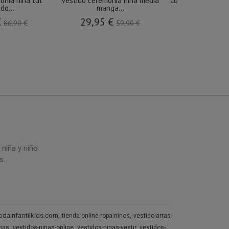
onia niña tul
Vestido ceremonia niña media
Conjunto ceremon
do...
manga...
y...
€
29,95 €
69,9
86,90 €
59,90 €
niña y niño.
s.
dainfantilkids.com
tienda-online-ropa-ninos
vestido-arras-
inas
vestidos-ninas-online
vestidos-ninas-vestir
vestidos-