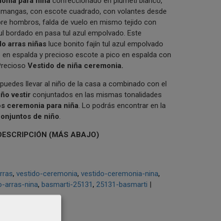
onia para niña
confeccionado en plumeti blanco,
 mangas, con escote cuadrado, con volantes desde
re hombros, falda de vuelo en mismo tejido con
tul bordado en pasa tul azul empolvado. Este
do arras niñas
luce bonito fajín tul azul empolvado
 en espalda y precioso escote a pico en espalda con
 Precioso
V
estido de niña ceremonia.
puedes llevar al niño de la casa a combinado con el
iño vestir
conjuntados en las mismas tonalidades
os ceremonia para niña
. Lo podrás encontrar en la
conjuntos de niño
.
DESCRIPCIÓN (MÁS ABAJO)
rras
vestido-ceremonia
vestido-ceremonia-nina
o-arras-nina
basmarti-25131
25131-basmarti
|