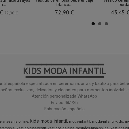
stir jacard rayas
Vestido ceremonia bebé encaje
Vestido cerem
n...
blanco...
borda
 €
72,90 €
43,45 
72,90 €
━━━━━━━━━━━━━━━
KIDS MODA INFANTIL
━━━━━━━━━━━━━━━
ntil española especializada en ceremonia, arras y bautizo para bebé 
iseños exclusivos, delicados y elegantes para momentos inolvidable
Atención personalizada WhatsApp
Envíos 48/72h
Fabricación española
kids-moda-infantil
moda-infantil-kids
mo
z-artesania-online
moda-infantil
ceremonia
vestido-nina-vestir
vestidos-de-nina
vestidos-nina-online
vestidos-n