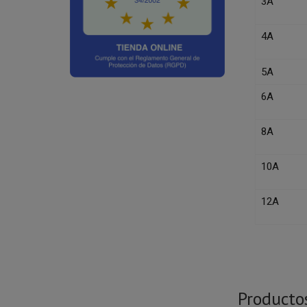
3A
4A
5A
6A
8A
10A
12A
Producto