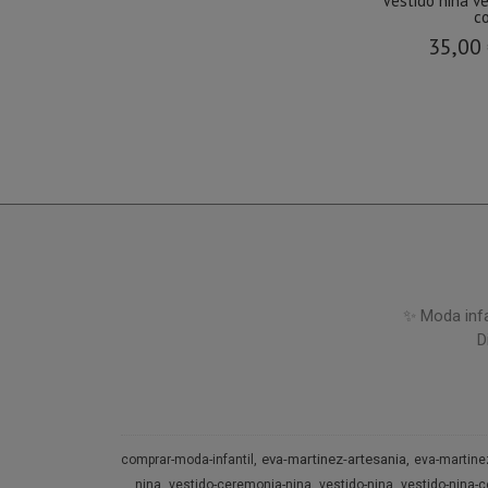
Vestido niña ve
co
35,00
✨ Moda infa
D
eva-martinez-artesania
comprar-moda-infantil
eva-martine
nina
vestido-ceremonia-nina
vestido-nina
vestido-nina-