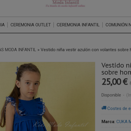
IA
CEREMONIA OUTLET
CEREMONIA INFANTIL
COMUNIÓN 
S MODA INFANTIL
»
Vestido niña vestir azulón con volantes sobr
Vestido n
sobre ho
25,00 €
Disponible
-
(I
Costes de e
Marca
:
CUKA M