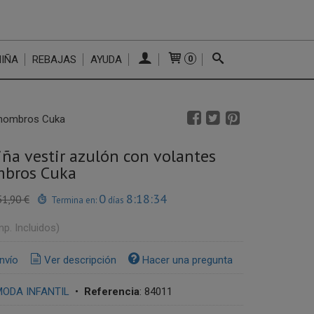
NIÑA
REBAJAS
AYUDA
0
e hombros Cuka
iña vestir azulón con volantes
mbros Cuka
0
8:18:33
51,90 €
Termina en:
días
mp. Incluidos)
nvío
Ver descripción
Hacer una pregunta
ODA INFANTIL
•
Referencia
:
84011