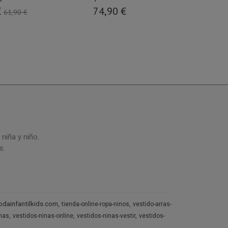
€
74,90 €
15,00 €
61,90 €
niña y niño.
s.
dainfantilkids.com
tienda-online-ropa-ninos
vestido-arras-
inas
vestidos-ninas-online
vestidos-ninas-vestir
vestidos-