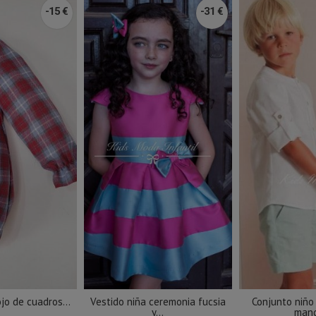
-15 €
-31 €
jo de cuadros...
Vestido niña ceremonia fucsia
Conjunto niño
y...
mang