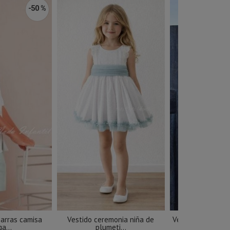
-50 %
 arras camisa
Vestido ceremonia niña de
Vestido niña es
a...
plumeti...
de..