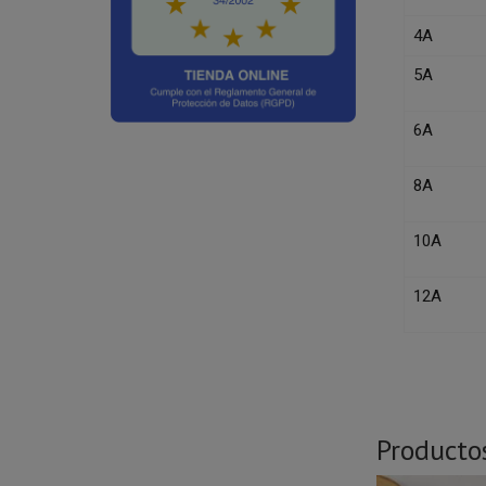
4A
5A
6A
8A
10A
12A
Producto