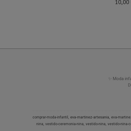
10,00
✨ Moda infa
D
eva-martinez-artesania
comprar-moda-infantil
eva-martine
nina
vestido-ceremonia-nina
vestido-nina
vestido-nina-