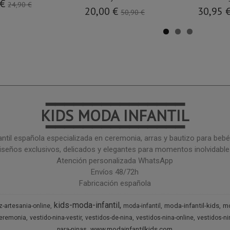
 €
24,90 €
20,00 €
30,95 
50,90 €
━━━━━━━━━━━━━━━
KIDS MODA INFANTIL
━━━━━━━━━━━━━━━
ntil española especializada en ceremonia, arras y bautizo para bebé 
iseños exclusivos, delicados y elegantes para momentos inolvidable
Atención personalizada WhatsApp
Envíos 48/72h
Fabricación española
kids-moda-infantil
moda-infantil-kids
mo
z-artesania-online
moda-infantil
ceremonia
vestido-nina-vestir
vestidos-de-nina
vestidos-nina-online
vestidos-n
www.modainfantilkids.com
para-ninas