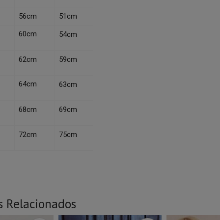
56cm
51cm
60cm
54cm
62cm
59cm
64cm
63cm
68cm
69cm
72cm
75cm
s Relacionados