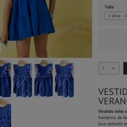
Talla
VESTI
VERAN
Vestido niña 
hombros, de tal
luce cinturón t