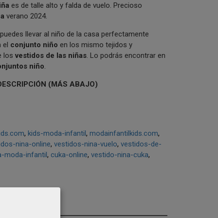
iña
es de talle alto y falda de vuelo. Precioso
ña
verano 2024.
puedes llevar al niño de la casa perfectamente
 el
conjunto niño
en los mismo tejidos y
e los
vestidos de las niñas
. Lo podrás encontrar en
onjuntos niño
.
DESCRIPCIÓN (MÁS ABAJO)
ids.com
kids-moda-infantil
modainfantilkids.com
idos-nina-online
vestidos-nina-vuelo
vestidos-de-
-moda-infantil
cuka-online
vestido-nina-cuka