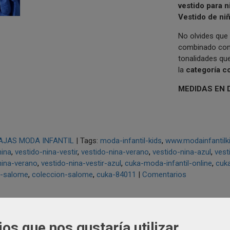
vestido para n
Vestido de ni
No olvides que 
combinado con
tonalidades qu
la
categoría c
MEDIDAS EN 
AJAS MODA INFANTIL
|
Tags:
moda-infantil-kids
www.modainfantilk
nina
vestido-nina-vestir
vestido-nina-verano
vestido-nina-azul
vest
nina-verano
vestido-nina-vestir-azul
cuka-moda-infantil-online
cuka
n-salome
coleccion-salome
cuka-84011
|
Comentarios
PCIÓN
COSTES DE ENVÍO
COMENTARIOS
ios que nos gustaría utilizar