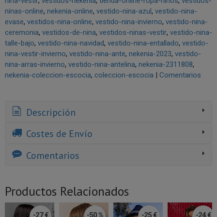
nina-vestir
vestidos-nekenia
tienda-online-ropa-ninos
vestidos-
ninas-online
nekenia-online
vestido-nina-azul
vestido-nina-
evase
vestidos-nina-online
vestido-nina-invierno
vestido-nina-
ceremonia
vestidos-de-nina
vestidos-ninas-vestir
vestido-nina-
talle-bajo
vestido-nina-navidad
vestido-nina-entallado
vestido-
nina-vestir-invierno
vestido-nina-ante
nekenia-2023
vestido-
nina-arras-invierno
vestido-nina-antelina
nekenia-2311808
nekenia-coleccion-escocia
coleccion-escocia
|
Comentarios
Descripción
Costes de Envío
Comentarios
Productos Relacionados
-27 €
-50 %
-25 €
-24 €