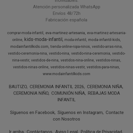
inolvidables.
Atención personalizada WhatsApp
Envíos 48/72h
Fabricación española
eva-martinez-artesania
comprar-moda-infantil
eva-martinez-artesania-
kids-moda-infantil
moda-infantil-kids
online
moda-infantil
modainfantilkids.com
tienda-online-ropa-ninos
vestido-arras-nina
vestido-ceremonia-nina
vestido-nina
vestido-nina-ceremonia
vestido-
nina-vestir
vestidos-de-nina
vestidos-nina-online
vestidos-ninas
vestidos-ninas-online
vestidos-ninas-vestir
vestidos-para-ninas
www.modainfantilkids.com
BAUTIZO
CEREMONIA INFANTIL 2026
CEREMONIA NIÑA
CEREMONIA NIÑO
COMUNIÓN NIÑA
REBAJAS MODA
INFANTIL
Síguenos en Facebook
Síguenos en Instagram
Contacte
con Nosotros
Ir arriba
Contáctanos
Aviso Legal
Política de Privacidad