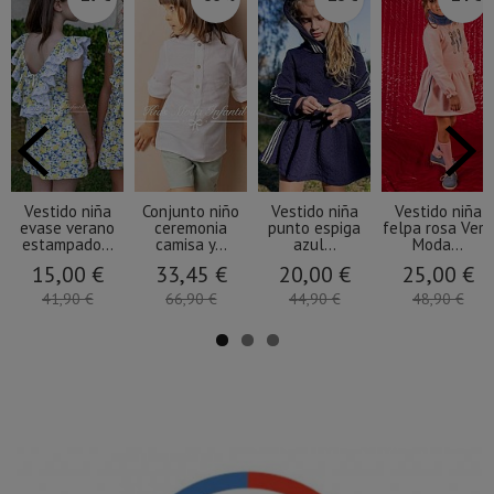
Vestido niña
Conjunto niño
Vestido niña
Vestido niña
evase verano
ceremonia
punto espiga
felpa rosa Vera
estampado...
camisa y...
azul...
Moda...
15,00 €
33,45 €
20,00 €
25,00 €
41,90 €
66,90 €
44,90 €
48,90 €