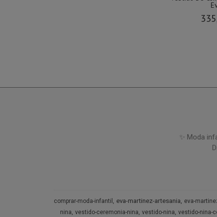
Ev
335
✨ Moda infa
D
eva-martinez-artesania
comprar-moda-infantil
eva-martine
nina
vestido-ceremonia-nina
vestido-nina
vestido-nina-