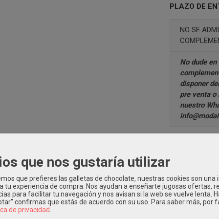
PLAZO DE EN
NO SE ADMI
COMPLEMEN
No dude en 
complement
disponer de
pre venta o
nuestro
Wha
info@modain
PLEMENTOS PELO NIÑA
|
Tags:
nina
vestido
arras
eva-martinez-ar
ios que nos gustaría utilizar
ion
complementos-pelo-comunion
coronas
tocados
coronas-de
tidos-de-comunion-eva-martinez-artesania
gardenia
vestido-de-co
os que prefieres las galletas de chocolate, nuestras cookies son una
 a tu experiencia de compra. Nos ayudan a enseñarte jugosas ofertas, 
ias para facilitar tu navegación y nos avisan si la web se vuelve lenta. 
eptar" confirmas que estás de acuerdo con su uso.
Para saber más, por f
ica de privacidad
.
PCIÓN
COSTES DE ENVÍO
COMENTARIOS