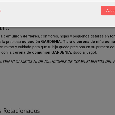
s
Acept
lementos pelo de comunión on
il.
ña comunión de flores
, con flores, hojas y pequeños detalles en t
e la preciosa
colección GARDENIA.
Tiara o corona de niña com
con mimo y cuidado para que tu hija quede preciosa en su primera 
A
con la
corona de comunión GARDENIA
, ¡todo a juego!.
MITEN NI CAMBIOS NI DEVOLUCIONES DE COMPLEMENTOS DEL 
s Relacionados