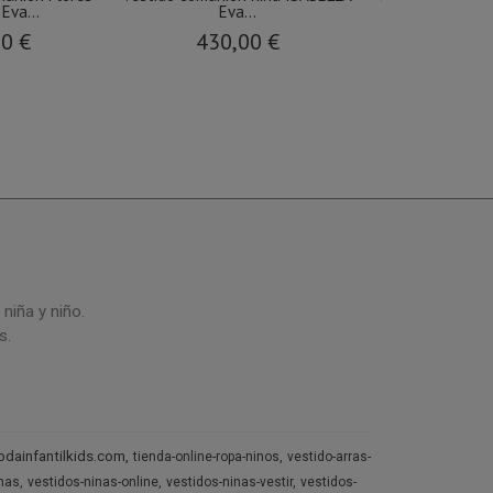
Eva...
Eva...
comunió
90 €
430,00 €
19,9
niña y niño.
s.
dainfantilkids.com
tienda-online-ropa-ninos
vestido-arras-
inas
vestidos-ninas-online
vestidos-ninas-vestir
vestidos-