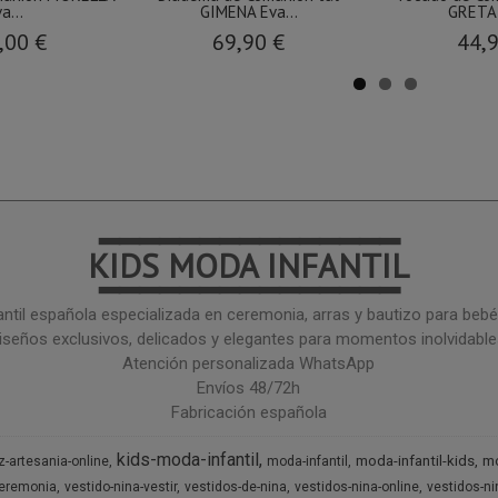
a...
GIMENA Eva...
GRETA 
,00 €
69,90 €
44,
━━━━━━━━━━━━━━━
KIDS MODA INFANTIL
━━━━━━━━━━━━━━━
ntil española especializada en ceremonia, arras y bautizo para bebé 
iseños exclusivos, delicados y elegantes para momentos inolvidable
Atención personalizada WhatsApp
Envíos 48/72h
Fabricación española
kids-moda-infantil
moda-infantil-kids
mo
z-artesania-online
moda-infantil
ceremonia
vestido-nina-vestir
vestidos-de-nina
vestidos-nina-online
vestidos-n