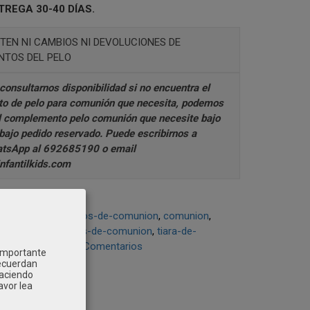
TREGA 30-40 DÍAS.
TEN NI CAMBIOS NI DEVOLUCIONES DE
TOS DEL PELO
consultarnos disponibilidad si no encuentra el
o de pelo para comunión que necesita, podemos
l complemento pelo comunión que necesite bajo
 bajo pedido reservado. Puede escribirnos a
tsApp al 692685190
o email
fantilkids.com
tesania
tul
vestidos-de-comunion
comunion
-comunion
tocados-de-comunion
tiara-de-
munion-gardenia
|
Comentarios
 importante
recuerdan
Haciendo
avor lea