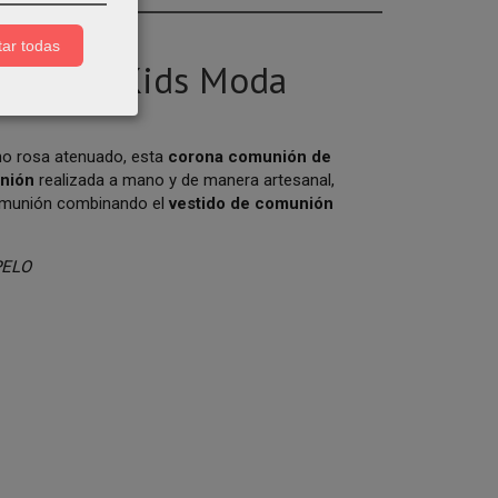
ar todas
line en Kids Moda
ono rosa atenuado, esta
corona comunión de
unión
realizada a mano y de manera artesanal,
comunión combinando el
vestido de comunión
PELO