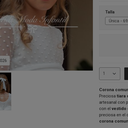
Talla
026
Corona comun
Preciosa
tiara
artesanal con p
con el
vestid
preciosa en el 
corona comuni