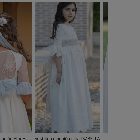
unión Flores
Vestido comunión niña ISABELLA
Lazada tul para