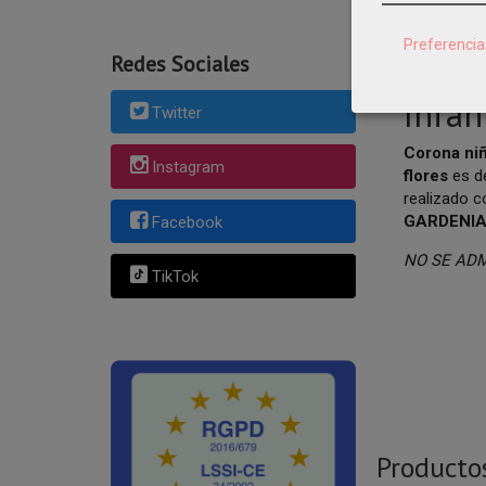
Preferencia
Redes Sociales
Comp
Infant
Twitter
Corona ni
Instagram
flores
es d
realizado 
GARDENI
Facebook
NO SE AD
TikTok
Producto