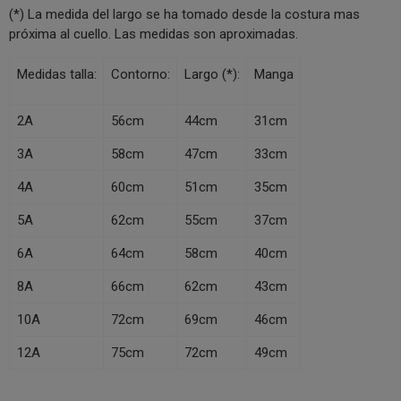
(*) La medida del largo se ha tomado desde la costura mas
próxima al cuello. Las medidas son aproximadas.
Medidas talla:
Contorno:
Largo (*):
Manga
2A
56cm
44cm
31cm
3A
58cm
47cm
33cm
4A
60cm
51cm
35cm
5A
62cm
55cm
37cm
6A
64cm
58cm
40cm
8A
66cm
62cm
43cm
10A
72cm
69cm
46cm
12A
75cm
72cm
49cm