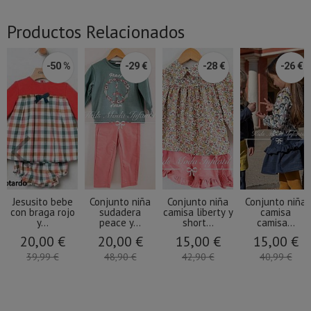
Productos Relacionados
-50 %
-29 €
-28 €
-26 €
Jesusito bebe
Conjunto niña
Conjunto niña
Conjunto niña
con braga rojo
sudadera
camisa liberty y
camisa
y...
peace y...
short...
camisa...
20,00 €
20,00 €
15,00 €
15,00 €
39,99 €
48,90 €
42,90 €
40,99 €