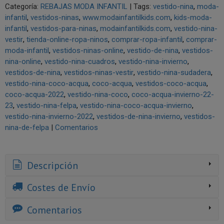
Categoría:
REBAJAS MODA INFANTIL
|
Tags:
vestido-nina
moda-
infantil
vestidos-ninas
www.modainfantilkids.com
kids-moda-
infantil
vestidos-para-ninas
modainfantilkids.com
vestido-nina-
vestir
tienda-online-ropa-ninos
comprar-ropa-infantil
comprar-
moda-infantil
vestidos-ninas-online
vestido-de-nina
vestidos-
nina-online
vestido-nina-cuadros
vestido-nina-invierno
vestidos-de-nina
vestidos-ninas-vestir
vestido-nina-sudadera
vestido-nina-coco-acqua
coco-acqua
vestidos-coco-acqua
coco-acqua-2022
vestido-nina-coco
coco-acqua-invierno-22-
23
vestido-nina-felpa
vestido-nina-coco-acqua-invierno
vestido-nina-invierno-2022
vestidos-de-nina-invierno
vestidos-
nina-de-felpa
|
Comentarios
Descripción
Costes de Envío
Comentarios