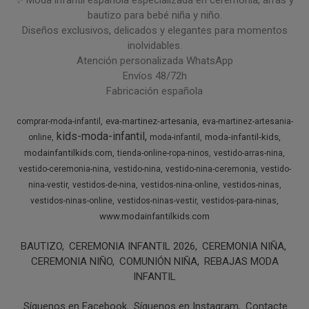
✨ Moda infantil española especializada en ceremonia, arras y
bautizo para bebé niña y niño.
Diseños exclusivos, delicados y elegantes para momentos
inolvidables.
Atención personalizada WhatsApp
Envíos 48/72h
Fabricación española
eva-martinez-artesania
comprar-moda-infantil
eva-martinez-artesania-
kids-moda-infantil
moda-infantil-kids
online
moda-infantil
modainfantilkids.com
tienda-online-ropa-ninos
vestido-arras-nina
vestido-ceremonia-nina
vestido-nina
vestido-nina-ceremonia
vestido-
nina-vestir
vestidos-de-nina
vestidos-nina-online
vestidos-ninas
vestidos-ninas-online
vestidos-ninas-vestir
vestidos-para-ninas
www.modainfantilkids.com
BAUTIZO
CEREMONIA INFANTIL 2026
CEREMONIA NIÑA
CEREMONIA NIÑO
COMUNIÓN NIÑA
REBAJAS MODA
INFANTIL
Síguenos en Facebook
Síguenos en Instagram
Contacte