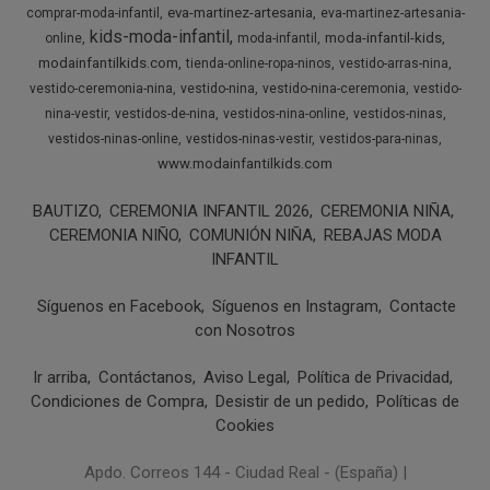
eva-martinez-artesania
comprar-moda-infantil
eva-martinez-artesania-
kids-moda-infantil
moda-infantil-kids
online
moda-infantil
modainfantilkids.com
tienda-online-ropa-ninos
vestido-arras-nina
vestido-ceremonia-nina
vestido-nina
vestido-nina-ceremonia
vestido-
nina-vestir
vestidos-de-nina
vestidos-nina-online
vestidos-ninas
vestidos-ninas-online
vestidos-ninas-vestir
vestidos-para-ninas
www.modainfantilkids.com
BAUTIZO
CEREMONIA INFANTIL 2026
CEREMONIA NIÑA
CEREMONIA NIÑO
COMUNIÓN NIÑA
REBAJAS MODA
INFANTIL
Síguenos en Facebook
Síguenos en Instagram
Contacte
con Nosotros
Ir arriba
Contáctanos
Aviso Legal
Política de Privacidad
Condiciones de Compra
Desistir de un pedido
Políticas de
Cookies
Apdo. Correos 144 - Ciudad Real - (España) |