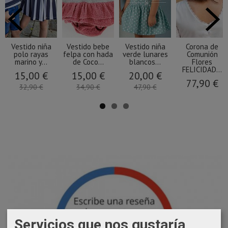
Vestido niña
Vestido bebe
Vestido niña
Corona de
polo rayas
felpa con hada
verde lunares
Comunión
marino y...
de Coco...
blancos...
Flores
FELICIDAD...
15,00 €
15,00 €
20,00 €
77,90 €
32,90 €
34,90 €
47,90 €
Servicios que nos gustaría