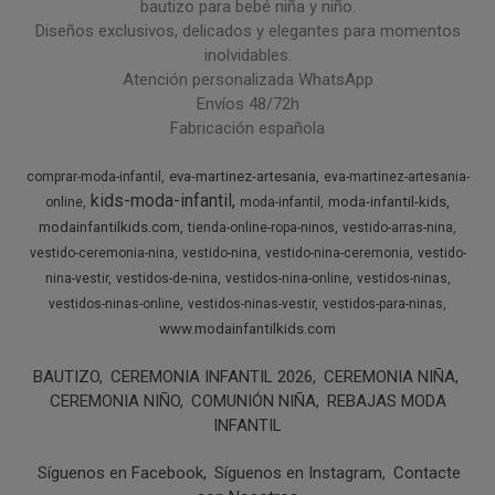
bautizo para bebé niña y niño.
Diseños exclusivos, delicados y elegantes para momentos
inolvidables.
Atención personalizada WhatsApp
Envíos 48/72h
Fabricación española
eva-martinez-artesania
comprar-moda-infantil
eva-martinez-artesania-
kids-moda-infantil
moda-infantil-kids
online
moda-infantil
modainfantilkids.com
tienda-online-ropa-ninos
vestido-arras-nina
vestido-ceremonia-nina
vestido-nina
vestido-nina-ceremonia
vestido-
nina-vestir
vestidos-de-nina
vestidos-nina-online
vestidos-ninas
vestidos-ninas-online
vestidos-ninas-vestir
vestidos-para-ninas
www.modainfantilkids.com
BAUTIZO
CEREMONIA INFANTIL 2026
CEREMONIA NIÑA
CEREMONIA NIÑO
COMUNIÓN NIÑA
REBAJAS MODA
INFANTIL
Síguenos en Facebook
Síguenos en Instagram
Contacte