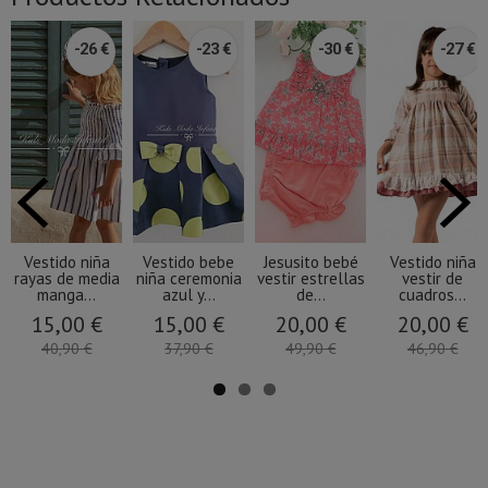
-26 €
-23 €
-30 €
-27 €
Vestido niña
Vestido bebe
Jesusito bebé
Vestido niña
rayas de media
niña ceremonia
vestir estrellas
vestir de
manga...
azul y...
de...
cuadros...
15,00 €
15,00 €
20,00 €
20,00 €
40,90 €
37,90 €
49,90 €
46,90 €