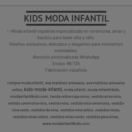
━━━━━━━━━━━━━━━
KIDS MODA INFANTIL
━━━━━━━━━━━━━━━
✨ Moda infantil española especializada en ceremonia, arras y
bautizo para bebé niña y niño.
Diseños exclusivos, delicados y elegantes para momentos
inolvidables.
Atención personalizada WhatsApp
Envíos 48/72h
Fabricación española
eva-martinez-artesania
comprar-moda-infantil
eva-martinez-artesania-
kids-moda-infantil
moda-infantil-kids
online
moda-infantil
modainfantilkids.com
tienda-online-ropa-ninos
vestido-arras-nina
vestido-ceremonia-nina
vestido-nina
vestido-nina-ceremonia
vestido-
nina-vestir
vestidos-de-nina
vestidos-nina-online
vestidos-ninas
vestidos-ninas-online
vestidos-ninas-vestir
vestidos-para-ninas
www.modainfantilkids.com