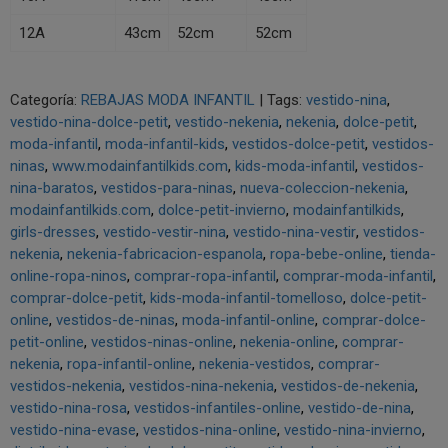
12A
43cm
52cm
52cm
Categoría:
REBAJAS MODA INFANTIL
|
Tags:
vestido-nina
vestido-nina-dolce-petit
vestido-nekenia
nekenia
dolce-petit
moda-infantil
moda-infantil-kids
vestidos-dolce-petit
vestidos-
ninas
www.modainfantilkids.com
kids-moda-infantil
vestidos-
nina-baratos
vestidos-para-ninas
nueva-coleccion-nekenia
modainfantilkids.com
dolce-petit-invierno
modainfantilkids
girls-dresses
vestido-vestir-nina
vestido-nina-vestir
vestidos-
nekenia
nekenia-fabricacion-espanola
ropa-bebe-online
tienda-
online-ropa-ninos
comprar-ropa-infantil
comprar-moda-infantil
comprar-dolce-petit
kids-moda-infantil-tomelloso
dolce-petit-
online
vestidos-de-ninas
moda-infantil-online
comprar-dolce-
petit-online
vestidos-ninas-online
nekenia-online
comprar-
nekenia
ropa-infantil-online
nekenia-vestidos
comprar-
vestidos-nekenia
vestidos-nina-nekenia
vestidos-de-nekenia
vestido-nina-rosa
vestidos-infantiles-online
vestido-de-nina
vestido-nina-evase
vestidos-nina-online
vestido-nina-invierno