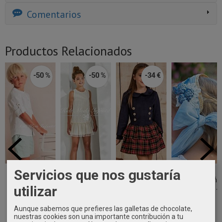
Comentarios
Productos Relacionados
-50 %
-50 %
-34 €
Servicios que nos gustaría
Conjunto niño
Vestido niña
Vestido niña
Diadema
arras camisa
ceremonia en
vestir falda de
ceremonia niña
manga...
tejido tul...
vuadros...
con flores al...
utilizar
30,95 €
29,95 €
30,00 €
54,90 €
Aunque sabemos que prefieres las galletas de chocolate,
61,90 €
59,90 €
63,90 €
nuestras cookies son una importante contribución a tu