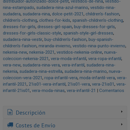
distribuidor-autorizado-dolce-petit
vestidos-de-nina
vestido-
nina-estampado
sudadera-nina-azul-marino
vestido-nina-
sudadera
sudadera-nina
dolce-petit-2021
children's-fashion
children's-clothing
clothes-for-kids
spanish-children's-clothing
dresses-for-girls
dresses-girl-spain
buy-dresses-for-girls
dresses-for-girls-classic-style
spanish-style-girl-dresses
sudadera-nina-vestir
buy-children's-fashion
buy-spanish-
children's-fashion
miranda-invierno
vestido-nina-punto-invierno
nekenia-new
nekenia-2021
vestidos-nekenia-online
nueva-
coleccion-nekenia-2021
vera-moda-infantil
vera-ropa-infantil
vera-new
sudadera-nina-vera
vera-infantil
sudadera-nina-
nekenia
sudadera-nina-estrella
sudadera-nina-marino
nueva-
coleccion-vera-2021
ropa-infantil-vera
moda-infantil-vera
vera-
infantil-2021
21is01-vera-infantil
21is01-vera
vera-21is01
vera-
infantil-21is01
vera-moda-ninas
vera-infantil-21
|
Comentarios
Descripción
Costes de Envío