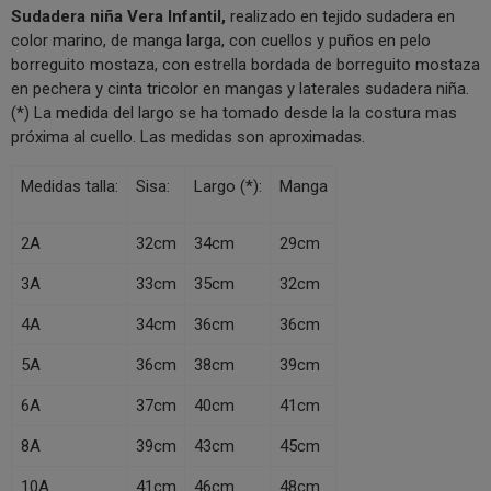
Sudadera niña Vera Infantil,
realizado en tejido sudadera en
color marino, de manga larga, con cuellos y puños en pelo
borreguito mostaza, con estrella bordada de borreguito mostaza
en pechera y cinta tricolor en mangas y laterales sudadera niña.
(*) La medida del largo se ha tomado desde la la costura mas
próxima al cuello. Las medidas son aproximadas.
Medidas talla:
Sisa:
Largo (*):
Manga
2A
32cm
34cm
29cm
3A
33cm
35cm
32cm
4A
34cm
36cm
36cm
5A
36cm
38cm
39cm
6A
37cm
40cm
41cm
8A
39cm
43cm
45cm
10A
41cm
46cm
48cm