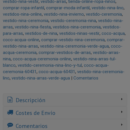
vestido-nina-vestir
vestido-arras
tienda-online-ropa-ninos
comprar-ropa-infantil
comprar-moda-infantil
vestido-nina-lino
vestidos-nina-online
vestido-nina-invierno
vestido-ceremonia
vestido-nina-ceremonia
vestido-ceremonia-nina
vestido-nina-
arras
vestido-nina-fiesta
vestidos-nina-ceremonia
vestidos-
para-arras
vestidos-de-nina
vestidos-ninas-vestir
coco-acqua
coco-acqua-online
comprar-vestido-nina-ceremonia
comprar-
vestido-nina-arras
vestido-nina-ceremonia-verde-agua
coco-
acqua-ceremonia
comprar-vestidos-de-arras
vestido-arras-
nina
coco-acqua-ceremonia-online
vestido-nina-arras-tul-
blanco
vestido-ceremonia-nina-lino-y-tul
coco-acqua-
ceremonia-60431
coco-acqua-60431
vestido-nina-ceremonia-
lino
vestido-nina-arras-verde-agua
|
Comentarios
Descripción
Costes de Envío
Comentarios