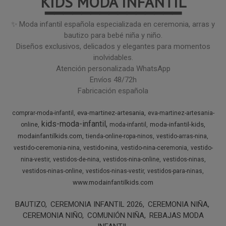
KIDS MODA INFANTIL
━━━━━━━━━━━━━━━
✨ Moda infantil española especializada en ceremonia, arras y
bautizo para bebé niña y niño.
Diseños exclusivos, delicados y elegantes para momentos
inolvidables.
Atención personalizada WhatsApp
Envíos 48/72h
Fabricación española
eva-martinez-artesania
comprar-moda-infantil
eva-martinez-artesania-
kids-moda-infantil
moda-infantil-kids
online
moda-infantil
modainfantilkids.com
tienda-online-ropa-ninos
vestido-arras-nina
vestido-ceremonia-nina
vestido-nina
vestido-nina-ceremonia
vestido-
nina-vestir
vestidos-de-nina
vestidos-nina-online
vestidos-ninas
vestidos-ninas-online
vestidos-ninas-vestir
vestidos-para-ninas
www.modainfantilkids.com
BAUTIZO
CEREMONIA INFANTIL 2026
CEREMONIA NIÑA
CEREMONIA NIÑO
COMUNIÓN NIÑA
REBAJAS MODA