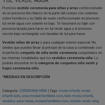
Precioso
vestido ceremonia para niñas y arras
confeccionado
en un precioso lino blanco en la parte del cuerpo con volantes
sobre hombros y su falda de vuelo confeccionado en precioso
tul verde agua con volante en bajo. Te fascinará su fajín con
preciosa lazada para hacer en tul verde agua y el precioso
escote bajo rectangular con lazadas de tul para hacer.
V
estido niñas de arras
o para cualquier evento especial. No
olvides que puedes llevar al príncipe de la casa a combinado con
el perfecto
conjunto de niño vestir ceremonia
conjuntados en
las mismas tonalidades que los
vestidos ceremonia niña
. Lo
podrás encontrar en la
categoría de conjuntos niño vestir y
trajes ceremonia niño
.
*MEDIDAS EN DESCRIPCIÓN
Categoría:
CEREMONIA NIÑA
|
Tags:
moda-infantil
moda-
infantil-kids
www.modainfantilkids.com
kids-moda-infantil
vestidos-para-ninas
modainfantilkids.com
vestido-vestir-nina