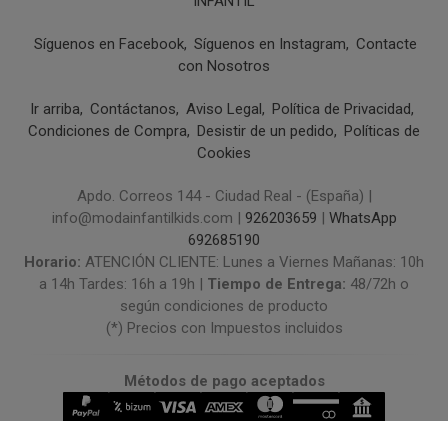
INFANTIL
Síguenos en Facebook
Síguenos en Instagram
Contacte
con Nosotros
Ir arriba
Contáctanos
Aviso Legal
Política de Privacidad
Condiciones de Compra
Desistir de un pedido
Políticas de
Cookies
Apdo. Correos 144 - Ciudad Real - (España) |
info@modainfantilkids.com |
926203659
|
WhatsApp
692685190
Horario:
ATENCIÓN CLIENTE: Lunes a Viernes Mañanas: 10h
a 14h Tardes: 16h a 19h |
Tiempo de Entrega:
48/72h o
según condiciones de producto
(*) Precios con Impuestos incluidos
Métodos de pago aceptados