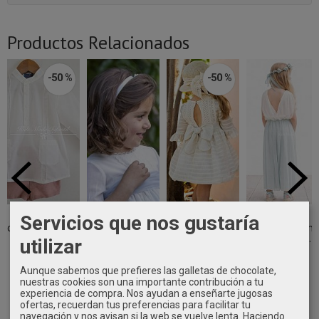
Productos Relacionados
-50 %
-50 %
Conjunto
Diadema
Vestido
Mono niña
Servicios que nos gustaría
ceremonia bebe
ceremonia niña
ceremonia niña
ceremonia en
camisa...
Eva Martínez...
media manga...
tul beige y...
utilizar
36,45 €
16,90 €
38,95 €
84,90 €
Aunque sabemos que prefieres las galletas de chocolate,
72,90 €
77,90 €
nuestras cookies son una importante contribución a tu
experiencia de compra. Nos ayudan a enseñarte jugosas
ofertas, recuerdan tus preferencias para facilitar tu
navegación y nos avisan si la web se vuelve lenta. Haciendo