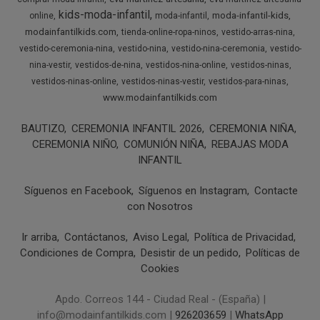
kids-moda-infantil
moda-infantil-kids
online
moda-infantil
modainfantilkids.com
tienda-online-ropa-ninos
vestido-arras-nina
vestido-ceremonia-nina
vestido-nina
vestido-nina-ceremonia
vestido-
nina-vestir
vestidos-de-nina
vestidos-nina-online
vestidos-ninas
vestidos-ninas-online
vestidos-ninas-vestir
vestidos-para-ninas
www.modainfantilkids.com
BAUTIZO
CEREMONIA INFANTIL 2026
CEREMONIA NIÑA
CEREMONIA NIÑO
COMUNIÓN NIÑA
REBAJAS MODA
INFANTIL
Síguenos en Facebook
Síguenos en Instagram
Contacte
con Nosotros
Ir arriba
Contáctanos
Aviso Legal
Política de Privacidad
Condiciones de Compra
Desistir de un pedido
Políticas de
Cookies
Apdo. Correos 144 - Ciudad Real - (España) |
info@modainfantilkids.com |
926203659
|
WhatsApp