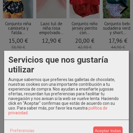
Conjunto niña
Lazo tul de
Conjunto niño
Conjunto bebe
camiseta y
niña rosa
jersey perrito
sudadera verde
falda...
empolvado...
con...
y short...
15,00 €
12,90 €
20,00 €
17,96 €
38,90 €
42,90 €
44,90 €
Servicios que nos gustaría
utilizar
Aunque sabemos que prefieres las galletas de chocolate,
nuestras cookies son una importante contribución a tu
experiencia de compra. Nos ayudan a enseñarte jugosas
ofertas, recuerdan tus preferencias para facilitar tu
navegación y nos avisan si la web se vuelve lenta. Haciendo
click en "Aceptar" confirmas que estás de acuerdo con su
uso.
Para saber más, por favor lea nuestra
política de
privacidad
.
Preferencias
Aceptar todas