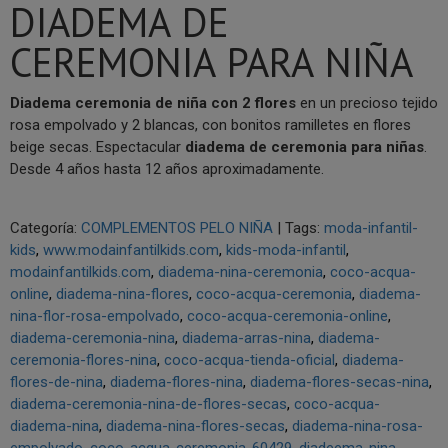
DIADEMA DE
CEREMONIA PARA NIÑA
Diadema ceremonia de niña con 2 flores
en un precioso tejido
rosa empolvado y 2 blancas, con bonitos ramilletes en flores
beige secas. Espectacular
diadema de ceremonia para niñas
.
Desde 4 años hasta 12 años aproximadamente.
Categoría:
COMPLEMENTOS PELO NIÑA
|
Tags:
moda-infantil-
kids
www.modainfantilkids.com
kids-moda-infantil
modainfantilkids.com
diadema-nina-ceremonia
coco-acqua-
online
diadema-nina-flores
coco-acqua-ceremonia
diadema-
nina-flor-rosa-empolvado
coco-acqua-ceremonia-online
diadema-ceremonia-nina
diadema-arras-nina
diadema-
ceremonia-flores-nina
coco-acqua-tienda-oficial
diadema-
flores-de-nina
diadema-flores-nina
diadema-flores-secas-nina
diadema-ceremonia-nina-de-flores-secas
coco-acqua-
diadema-nina
diadema-nina-flores-secas
diadema-nina-rosa-
empolvado
coco-acqua-ceremonia-60429
diadeema-nina-