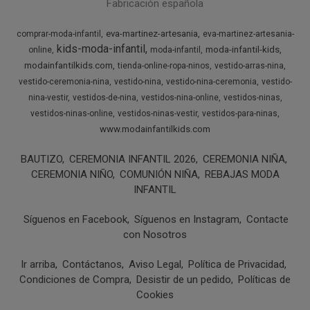
Fabricación española
eva-martinez-artesania
comprar-moda-infantil
eva-martinez-artesania-
kids-moda-infantil
moda-infantil-kids
online
moda-infantil
modainfantilkids.com
tienda-online-ropa-ninos
vestido-arras-nina
vestido-ceremonia-nina
vestido-nina
vestido-nina-ceremonia
vestido-
nina-vestir
vestidos-de-nina
vestidos-nina-online
vestidos-ninas
vestidos-ninas-online
vestidos-ninas-vestir
vestidos-para-ninas
www.modainfantilkids.com
BAUTIZO
CEREMONIA INFANTIL 2026
CEREMONIA NIÑA
CEREMONIA NIÑO
COMUNIÓN NIÑA
REBAJAS MODA
INFANTIL
Síguenos en Facebook
Síguenos en Instagram
Contacte
con Nosotros
Ir arriba
Contáctanos
Aviso Legal
Política de Privacidad
Condiciones de Compra
Desistir de un pedido
Políticas de
Cookies