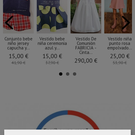
Conjunto bebe
Vestido bebe
Vestido De
Vestido niña
niño jersey
niña ceremonia
Comunión
punto rosa
capucha y...
azul y...
FABRICIA -
empolvado...
Cinta...
15,00 €
15,00 €
25,00 €
290,00 €
41,90 €
37,90 €
53,90 €