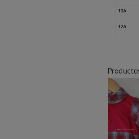
10A
12A
Producto