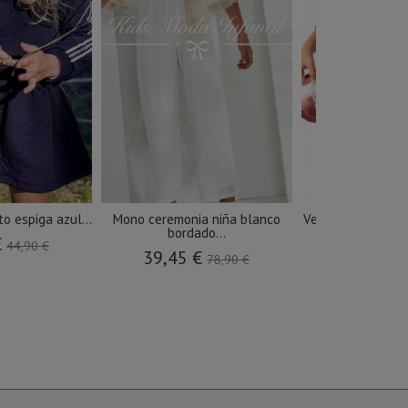
o espiga azul...
Mono ceremonia niña blanco
Vestido niña vesti
bordado...
€
20,00 €
44,90 €
39,45 €
78,90 €