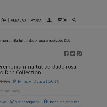
NIÑA
REBAJAS
AYUDA
0
emonia niña tul bordado rosa empolvado Dbb
eremonia niña tul bordado rosa
o Dbb Collection
0
21:30:09
86,90 €
Termina en:
días
mp. Incluidos)
nvío
Ver descripción
Hacer una pregunta