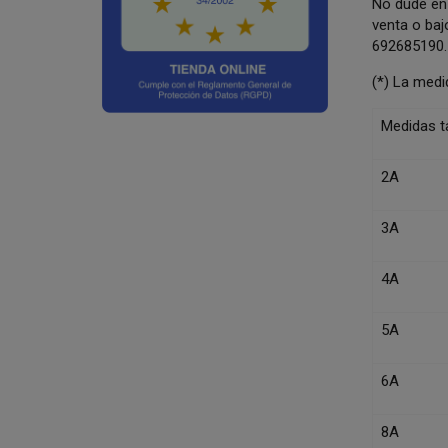
No dude en 
venta o baj
692685190.
(*) La medi
Medidas ta
2A
3A
4A
5A
6A
8A