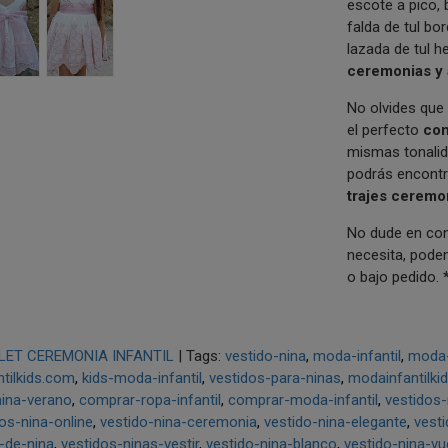
escote a pico, 
falda de tul b
lazada de tul 
ceremonias y 
No olvides que 
el perfecto
con
mismas tonali
podrás encontr
trajes ceremo
No dude en cons
necesita, podem
o bajo pedido.
LET CEREMONIA INFANTIL
|
Tags:
vestido-nina
moda-infantil
moda-i
tilkids.com
kids-moda-infantil
vestidos-para-ninas
modainfantilki
nina-verano
comprar-ropa-infantil
comprar-moda-infantil
vestidos-
os-nina-online
vestido-nina-ceremonia
vestido-nina-elegante
vest
-de-nina
vestidos-ninas-vestir
vestido-nina-blanco
vestido-nina-vu