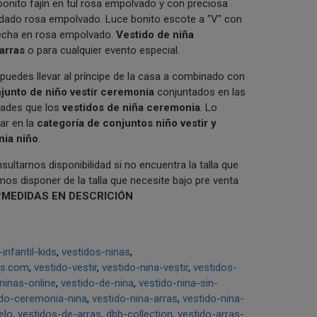
bonito fajín en tul rosa empolvado y con preciosa
ordado rosa empolvado. Luce bonito escote a "V" con
hecha en rosa empolvado.
V
estido de niña
arras
o para cualquier evento especial.
puedes llevar al príncipe de la casa a combinado con
junto de niño vestir ceremonia
conjuntados en las
dades que los
vestidos de niña ceremonia
. Lo
ar en la
categoría de conjuntos niño vestir y
nia niño
.
ultarnos disponibilidad si no encuentra la talla que
os disponer de la talla que necesite bajo pre venta
*MEDIDAS EN DESCRICIÓN
nfantil-kids
vestidos-ninas
ds.com
vestido-vestir
vestido-nina-vestir
vestidos-
ninas-online
vestido-de-nina
vestido-nina-sin-
ido-ceremonia-nina
vestido-nina-arras
vestido-nina-
elo
vestidos-de-arras
dbb-collection
vestido-arras-