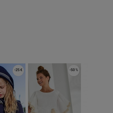
-25 €
-50 %