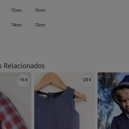
72cm
70cm
74cm
73cm
s Relacionados
-15 €
-23 €