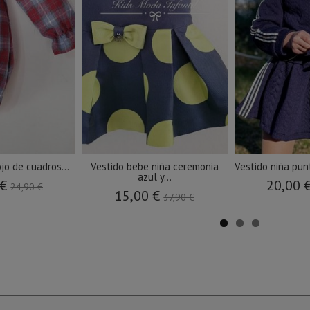
jo de cuadros...
Vestido bebe niña ceremonia
Vestido niña punt
azul y...
 €
20,00 
24,90 €
15,00 €
37,90 €