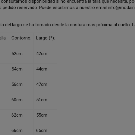
consultarnos disponibilidad si no encuentra la talla que necesita, p
o pedido reservado. Puede escribirnos a nuestro email
info@modainf
da del largo se ha tomado desde la costura mas próxima al cuello.
lla:
Contorno:
Largo (*):
52cm
42cm
54cm
44cm
56cm
47cm
60cm
51cm
62cm
55cm
66cm
65cm