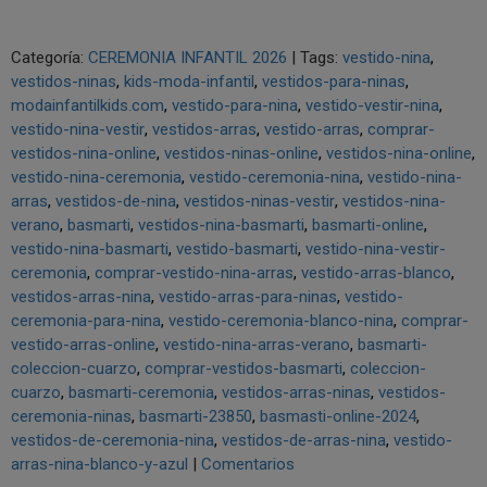
Categoría:
CEREMONIA INFANTIL 2026
|
Tags:
vestido-nina
vestidos-ninas
kids-moda-infantil
vestidos-para-ninas
modainfantilkids.com
vestido-para-nina
vestido-vestir-nina
vestido-nina-vestir
vestidos-arras
vestido-arras
comprar-
vestidos-nina-online
vestidos-ninas-online
vestidos-nina-online
vestido-nina-ceremonia
vestido-ceremonia-nina
vestido-nina-
arras
vestidos-de-nina
vestidos-ninas-vestir
vestidos-nina-
verano
basmarti
vestidos-nina-basmarti
basmarti-online
vestido-nina-basmarti
vestido-basmarti
vestido-nina-vestir-
ceremonia
comprar-vestido-nina-arras
vestido-arras-blanco
vestidos-arras-nina
vestido-arras-para-ninas
vestido-
ceremonia-para-nina
vestido-ceremonia-blanco-nina
comprar-
vestido-arras-online
vestido-nina-arras-verano
basmarti-
coleccion-cuarzo
comprar-vestidos-basmarti
coleccion-
cuarzo
basmarti-ceremonia
vestidos-arras-ninas
vestidos-
ceremonia-ninas
basmarti-23850
basmasti-online-2024
vestidos-de-ceremonia-nina
vestidos-de-arras-nina
vestido-
arras-nina-blanco-y-azul
|
Comentarios