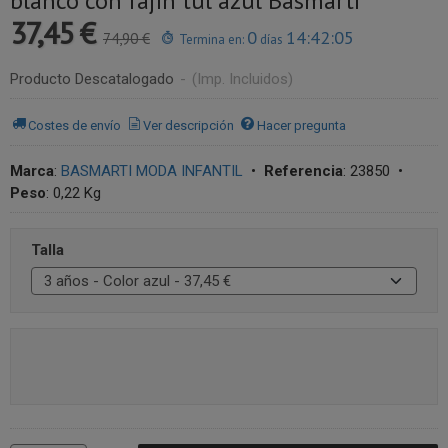
blanco con fajín tul azul Basmartí
37,45 €
0
14:42:05
74,90 €
Termina en:
días
Producto Descatalogado
-
(Imp. Incluidos)
Costes de envío
Ver descripción
Hacer pregunta
Marca
:
BASMARTI MODA INFANTIL
•
Referencia
:
23850
•
Peso
:
0,22 Kg
Talla