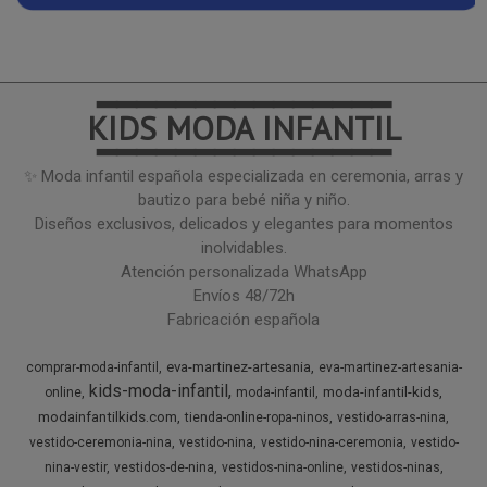
━━━━━━━━━━━━━━━
KIDS MODA INFANTIL
━━━━━━━━━━━━━━━
✨ Moda infantil española especializada en ceremonia, arras y
bautizo para bebé niña y niño.
Diseños exclusivos, delicados y elegantes para momentos
inolvidables.
Atención personalizada WhatsApp
Envíos 48/72h
Fabricación española
eva-martinez-artesania
comprar-moda-infantil
eva-martinez-artesania-
kids-moda-infantil
moda-infantil-kids
online
moda-infantil
modainfantilkids.com
tienda-online-ropa-ninos
vestido-arras-nina
vestido-ceremonia-nina
vestido-nina
vestido-nina-ceremonia
vestido-
nina-vestir
vestidos-de-nina
vestidos-nina-online
vestidos-ninas