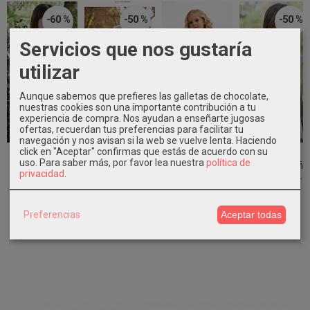
-60 %
-50 %
-50 %
Servicios que nos gustaría
utilizar
Aunque sabemos que prefieres las galletas de chocolate,
nuestras cookies son una importante contribución a tu
experiencia de compra. Nos ayudan a enseñarte jugosas
ofertas, recuerdan tus preferencias para facilitar tu
navegación y nos avisan si la web se vuelve lenta. Haciendo
click en "Aceptar" confirmas que estás de acuerdo con su
Conjunto niña
Vestido
Vestido
Vestido
uso.
Para saber más, por favor lea nuestra
política de
ceremonia
ceremonia niña
ceremonia niña
ceremonia niña
privacidad
.
camiseta y...
blanco con...
tul rosa...
en plumeti...
21,16 €
44,95 €
81,90 €
29,95 €
52,90 €
89,90 €
59,90 €
Preferencias
Aceptar todas