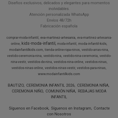
Diseños exclusivos, delicados y elegantes para momentos
inolvidables.
Atención personalizada WhatsApp
Envíos 48/72h
Fabricación española
eva-martinez-artesania
comprar-moda-infantil
eva-martinez-artesania-
kids-moda-infantil
moda-infantil-kids
online
moda-infantil
modainfantilkids.com
tienda-online-ropa-ninos
vestido-arras-nina
vestido-ceremonia-nina
vestido-nina
vestido-nina-ceremonia
vestido-
nina-vestir
vestidos-de-nina
vestidos-nina-online
vestidos-ninas
vestidos-ninas-online
vestidos-ninas-vestir
vestidos-para-ninas
www.modainfantilkids.com
BAUTIZO
CEREMONIA INFANTIL 2026
CEREMONIA NIÑA
CEREMONIA NIÑO
COMUNIÓN NIÑA
REBAJAS MODA
INFANTIL
Síguenos en Facebook
Síguenos en Instagram
Contacte
con Nosotros