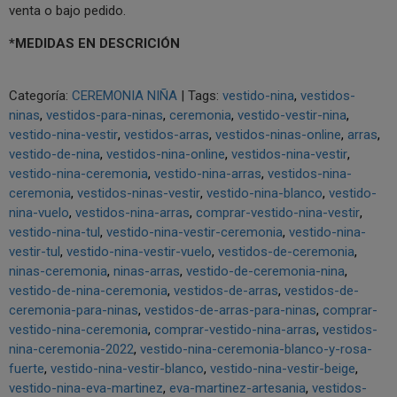
venta o bajo pedido.
*MEDIDAS EN DESCRICIÓN
Categoría:
CEREMONIA NIÑA
|
Tags:
vestido-nina
vestidos-
ninas
vestidos-para-ninas
ceremonia
vestido-vestir-nina
vestido-nina-vestir
vestidos-arras
vestidos-ninas-online
arras
vestido-de-nina
vestidos-nina-online
vestidos-nina-vestir
vestido-nina-ceremonia
vestido-nina-arras
vestidos-nina-
ceremonia
vestidos-ninas-vestir
vestido-nina-blanco
vestido-
nina-vuelo
vestidos-nina-arras
comprar-vestido-nina-vestir
vestido-nina-tul
vestido-nina-vestir-ceremonia
vestido-nina-
vestir-tul
vestido-nina-vestir-vuelo
vestidos-de-ceremonia
ninas-ceremonia
ninas-arras
vestido-de-ceremonia-nina
vestido-de-nina-ceremonia
vestidos-de-arras
vestidos-de-
ceremonia-para-ninas
vestidos-de-arras-para-ninas
comprar-
vestido-nina-ceremonia
comprar-vestido-nina-arras
vestidos-
nina-ceremonia-2022
vestido-nina-ceremonia-blanco-y-rosa-
fuerte
vestido-nina-vestir-blanco
vestido-nina-vestir-beige
vestido-nina-eva-martinez
eva-martinez-artesania
vestidos-