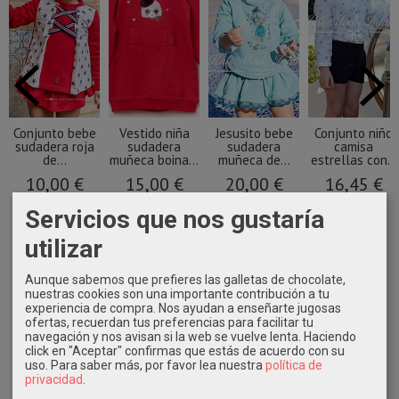
Conjunto bebe
Vestido niña
Jesusito bebe
Conjunto niño
sudadera roja
sudadera
sudadera
camisa
de...
muñeca boina...
muñeca de...
estrellas con...
10,00 €
15,00 €
20,00 €
16,45 €
33,90 €
34,90 €
45,90 €
32,90 €
Servicios que nos gustaría
utilizar
Aunque sabemos que prefieres las galletas de chocolate,
nuestras cookies son una importante contribución a tu
experiencia de compra. Nos ayudan a enseñarte jugosas
ofertas, recuerdan tus preferencias para facilitar tu
navegación y nos avisan si la web se vuelve lenta. Haciendo
click en "Aceptar" confirmas que estás de acuerdo con su
uso.
Para saber más, por favor lea nuestra
política de
privacidad
.