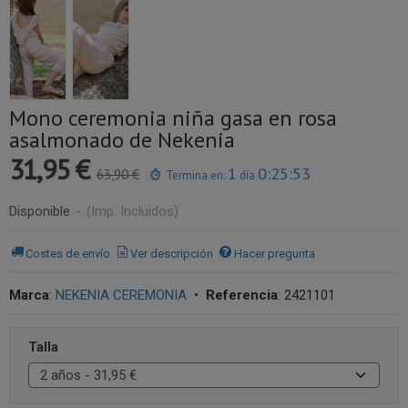
Mono ceremonia niña gasa en rosa
asalmonado de Nekenia
31,95 €
1
0:25:53
63,90 €
Termina en:
día
Disponible
-
(Imp. Incluidos)
Costes de envío
Ver descripción
Hacer pregunta
Marca
:
NEKENIA CEREMONIA
•
Referencia
:
2421101
Talla