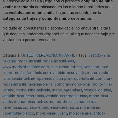
al príncipe de la casa a juego con el perfecto
conjunto de niño
vestir ceremonia
combinando en las mismas tonalidades que
los
vestidos ceremonia niña
. Lo podrás encontrar en la
categoría de trajes y conjuntos niño ceremonia
.
No dude en consultarnos disponibilidad si no encuentra la talla
que necesita, podemos disponer de la talla que necesite bajo pre
venta o bajo pedido reservado.
Categoría:
OUTLET CEREMONIA INFANTIL
|
Tags:
vestido-nina
nekenia
moda-infantil
moda-infantil-kids
www.modainfantilkids.com
kids-moda-infantil
vestidos-para-
ninas
modainfantilkids.com
vestido-nina-vestir
mono-vestir-
nina
tienda-online-ropa-ninos
comprar-ropa-infantil
comprar-
moda-infantil
nekenia-online
comprar-mono-nina
mono-nina-
verano
mono-nina-nekenia
mono-para-ninas
vestido-de-nina
vestido-nina-ceremonia
vestido-ceremonia-nina
mono-nina-
vestir
monos-nina-online
monos-de-nina
mono-nina-
ceremonia
comprar-mono-nina-ceremonia
mono-nina-
ceremonia-blanco
mono-nina-juvenil
mono-nina-eventos-