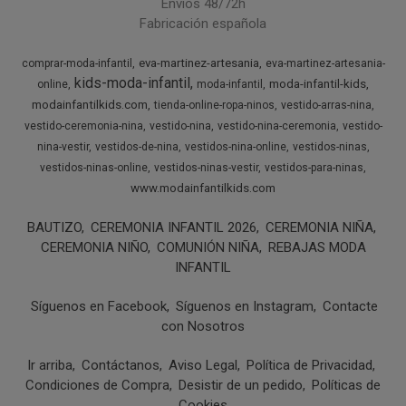
Envíos 48/72h
Fabricación española
eva-martinez-artesania
comprar-moda-infantil
eva-martinez-artesania-
kids-moda-infantil
moda-infantil-kids
online
moda-infantil
modainfantilkids.com
tienda-online-ropa-ninos
vestido-arras-nina
vestido-ceremonia-nina
vestido-nina
vestido-nina-ceremonia
vestido-
nina-vestir
vestidos-de-nina
vestidos-nina-online
vestidos-ninas
vestidos-ninas-online
vestidos-ninas-vestir
vestidos-para-ninas
www.modainfantilkids.com
BAUTIZO
CEREMONIA INFANTIL 2026
CEREMONIA NIÑA
CEREMONIA NIÑO
COMUNIÓN NIÑA
REBAJAS MODA
INFANTIL
Síguenos en Facebook
Síguenos en Instagram
Contacte
con Nosotros
Ir arriba
Contáctanos
Aviso Legal
Política de Privacidad
Condiciones de Compra
Desistir de un pedido
Políticas de
Cookies