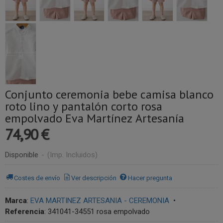
Conjunto ceremonia bebe camisa blanco
roto lino y pantalón corto rosa
empolvado Eva Martínez Artesanía
74,90 €
Disponible
-
(Imp. Incluidos)
Costes de envío
Ver descripción
Hacer pregunta
Marca
:
EVA MARTINEZ ARTESANIA - CEREMONIA
•
Referencia
:
341041-34551 rosa empolvado