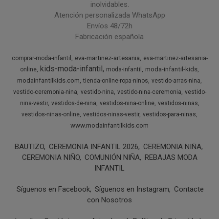
inolvidables.
Atención personalizada WhatsApp
Envíos 48/72h
Fabricación española
eva-martinez-artesania
comprar-moda-infantil
eva-martinez-artesania-
kids-moda-infantil
moda-infantil-kids
online
moda-infantil
modainfantilkids.com
tienda-online-ropa-ninos
vestido-arras-nina
vestido-ceremonia-nina
vestido-nina
vestido-nina-ceremonia
vestido-
nina-vestir
vestidos-de-nina
vestidos-nina-online
vestidos-ninas
vestidos-ninas-online
vestidos-ninas-vestir
vestidos-para-ninas
www.modainfantilkids.com
BAUTIZO
CEREMONIA INFANTIL 2026
CEREMONIA NIÑA
CEREMONIA NIÑO
COMUNIÓN NIÑA
REBAJAS MODA
INFANTIL
Síguenos en Facebook
Síguenos en Instagram
Contacte
con Nosotros