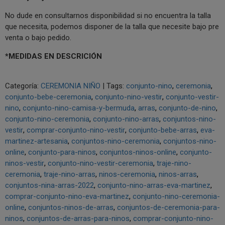
No dude en consultarnos disponibilidad si no encuentra la talla
que necesita, podemos disponer de la talla que necesite bajo pre
venta o bajo pedido.
*MEDIDAS EN DESCRICIÓN
Categoría:
CEREMONIA NIÑO
|
Tags:
conjunto-nino
ceremonia
conjunto-bebe-ceremonia
conjunto-nino-vestir
conjunto-vestir-
nino
conjunto-nino-camisa-y-bermuda
arras
conjunto-de-nino
conjunto-nino-ceremonia
conjunto-nino-arras
conjuntos-nino-
vestir
comprar-conjunto-nino-vestir
conjunto-bebe-arras
eva-
martinez-artesania
conjuntos-nino-ceremonia
conjuntos-nino-
online
conjunto-para-ninos
conjuntos-ninos-online
conjunto-
ninos-vestir
conjunto-nino-vestir-ceremonia
traje-nino-
ceremonia
traje-nino-arras
ninos-ceremonia
ninos-arras
conjuntos-nina-arras-2022
conjunto-nino-arras-eva-martinez
comprar-conjunto-nino-eva-martinez
conjunto-nino-ceremonia-
online
conjuntos-ninos-de-arras
conjuntos-de-ceremonia-para-
ninos
conjuntos-de-arras-para-ninos
comprar-conjunto-nino-