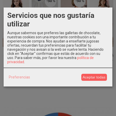
-50 %
-50 %
Servicios que nos gustaría
utilizar
Aunque sabemos que prefieres las galletas de chocolate,
nuestras cookies son una importante contribución a tu
experiencia de compra. Nos ayudan a enseñarte jugosas
ofertas, recuerdan tus preferencias para facilitar tu
navegación y nos avisan si la web se vuelve lenta. Haciendo
Vestido
Conjunto
Conjunto niño
Vestido
click en "Aceptar" confirmas que estás de acuerdo con su
ceremonia niña
ceremonia bebe
arras con fajín
ceremonia niña
uso.
Para saber más, por favor lea nuestra
política de
plumeti...
camisa...
rosa...
de plumeti...
privacidad
.
79,90 €
36,45 €
31,45 €
74,90 €
72,90 €
62,90 €
Preferencias
Aceptar todas