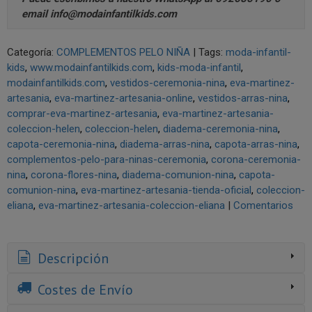
email
info@modainfantilkids.com
Categoría:
COMPLEMENTOS PELO NIÑA
|
Tags:
moda-infantil-
kids
www.modainfantilkids.com
kids-moda-infantil
modainfantilkids.com
vestidos-ceremonia-nina
eva-martinez-
artesania
eva-martinez-artesania-online
vestidos-arras-nina
comprar-eva-martinez-artesania
eva-martinez-artesania-
coleccion-helen
coleccion-helen
diadema-ceremonia-nina
capota-ceremonia-nina
diadema-arras-nina
capota-arras-nina
complementos-pelo-para-ninas-ceremonia
corona-ceremonia-
nina
corona-flores-nina
diadema-comunion-nina
capota-
comunion-nina
eva-martinez-artesania-tienda-oficial
coleccion-
eliana
eva-martinez-artesania-coleccion-eliana
|
Comentarios
Descripción
Costes de Envío