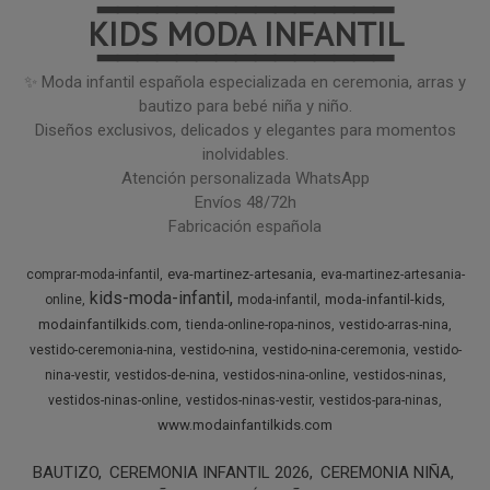
━━━━━━━━━━━━━━━
KIDS MODA INFANTIL
━━━━━━━━━━━━━━━
✨ Moda infantil española especializada en ceremonia, arras y
bautizo para bebé niña y niño.
Diseños exclusivos, delicados y elegantes para momentos
inolvidables.
Atención personalizada WhatsApp
Envíos 48/72h
Fabricación española
eva-martinez-artesania
comprar-moda-infantil
eva-martinez-artesania-
kids-moda-infantil
moda-infantil-kids
online
moda-infantil
modainfantilkids.com
tienda-online-ropa-ninos
vestido-arras-nina
vestido-ceremonia-nina
vestido-nina
vestido-nina-ceremonia
vestido-
nina-vestir
vestidos-de-nina
vestidos-nina-online
vestidos-ninas
vestidos-ninas-online
vestidos-ninas-vestir
vestidos-para-ninas
www.modainfantilkids.com
BAUTIZO
CEREMONIA INFANTIL 2026
CEREMONIA NIÑA