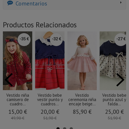
Comentarios
Productos Relacionados
-35 €
-32 €
-27 €
Vestido niña
Vestido bebe
Vestido
Vestido bebe
camisero de
vestir punto y
ceremonia niña
punto azul y
cuadro...
cuadros...
encaje beige...
falda...
15,00 €
20,00 €
85,90 €
25,00 €
49,90 €
51,90 €
51,90 €