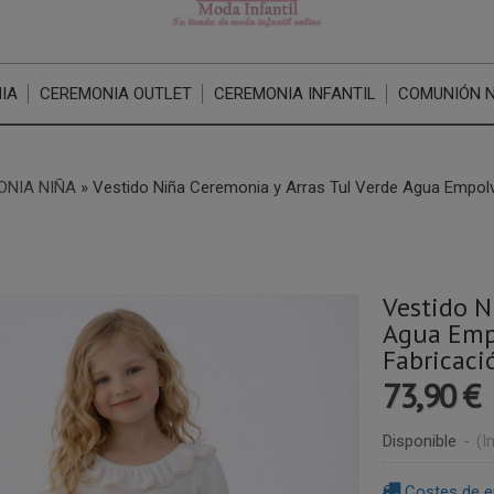
IA
CEREMONIA OUTLET
CEREMONIA INFANTIL
COMUNIÓN 
ONIA NIÑA
»
Vestido Niña Ceremonia y Arras Tul Verde Agua Empol
Vestido N
Agua Emp
Fabricaci
73,90 €
Disponible
-
(I
Costes de e