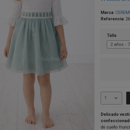
Marca
:
CEREMO
Referencia
:
2
Talla
Delicado vest
confeccionado
de cuello frun