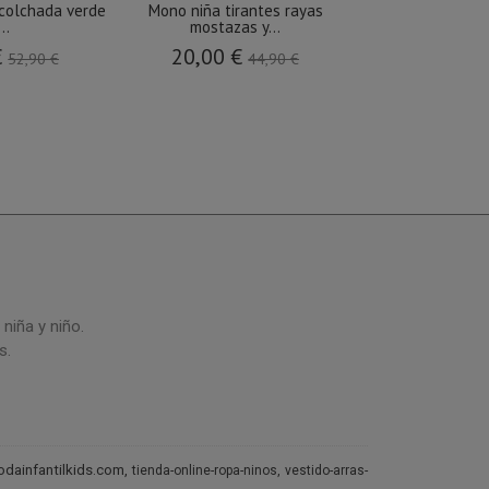
colchada verde
Mono niña tirantes rayas
Corona de Comu
..
mostazas y...
FABIA E
€
20,00 €
77,9
52,90 €
44,90 €
niña y niño.
s.
dainfantilkids.com
tienda-online-ropa-ninos
vestido-arras-