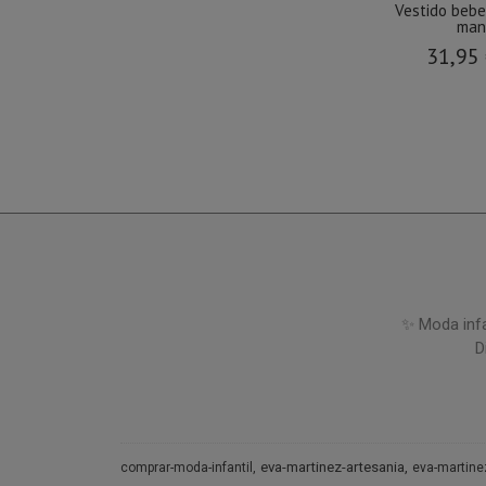
Vestido bebe
man
31,95
✨ Moda infa
D
eva-martinez-artesania
comprar-moda-infantil
eva-martine