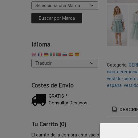
Idioma
Categoría:
CER
nina-ceremoni
vestido-ceremon
Costes de Envío
espana
vestid
GRATIS *
Consultar Destinos
DESCRI
Tu Carrito (0)
Vesti
El carrito de la compra está vacío