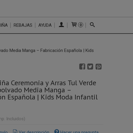
NIÑA
REBAJAS
AYUDA
0
vado Media Manga – Fabricación Española | Kids
iña Ceremonia y Arras Tul Verde
olvado Media Manga –
ón Española | Kids Moda Infantil
mp. Incluidos)
nvío
Ver descripción
Hacer una pregunta