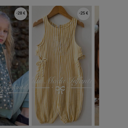
-28 €
-25 €