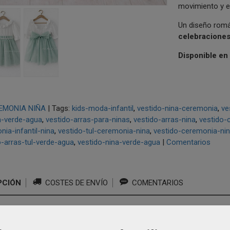
movimiento y e
Un diseño román
celebraciones
Disponible en 
EMONIA NIÑA
|
Tags:
kids-moda-infantil
vestido-nina-ceremonia
ve
a-verde-agua
vestido-arras-para-ninas
vestido-arras-nina
vestido-
ia-infantil-nina
vestido-tul-ceremonia-nina
vestido-ceremonia-nin
o-arras-tul-verde-agua
vestido-nina-verde-agua
|
Comentarios
PCIÓN
COSTES DE ENVÍO
COMENTARIOS
do de Ceremonia y Arras para N