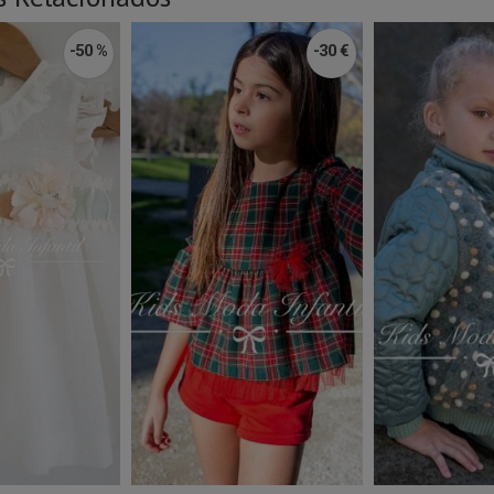
-50 %
-30 €