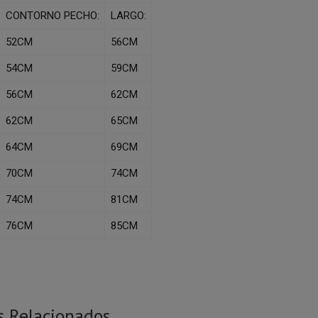
CONTORNO PECHO:
LARGO:
52CM
56CM
54CM
59CM
56CM
62CM
62CM
65CM
64CM
69CM
70CM
74CM
74CM
81CM
76CM
85CM
s Relacionados