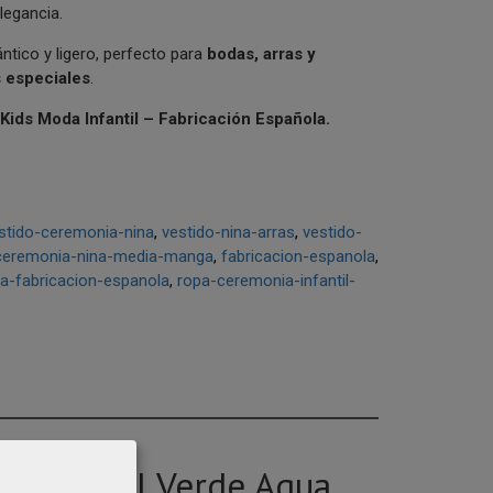
legancia.
tico y ligero, perfecto para
bodas, arras y
 especiales
.
Kids Moda Infantil – Fabricación Española.
stido-ceremonia-nina
vestido-nina-arras
vestido-
ceremonia-nina-media-manga
fabricacion-espanola
a-fabricacion-espanola
ropa-ceremonia-infantil-
iña en Tul Verde Agua