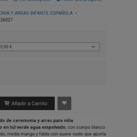
NIA Y ARRAS INFANTIL ESPAÑOLA
•
626027
Añadir a Carrito
ido de ceremonia y arras para niña
 en tul verde agua empolvado
, con cuerpo blanco
cido, media manga y falda con suave vuelo que aporta