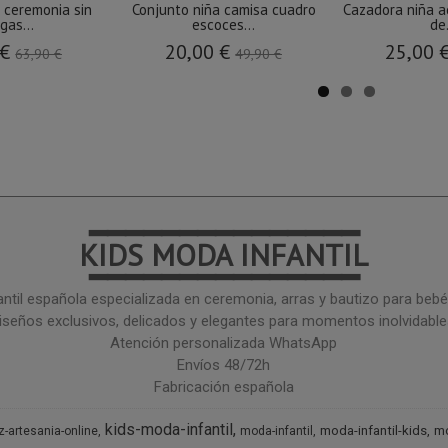
 ceremonia sin
Conjunto niña camisa cuadro
Cazadora niña a
gas...
escoces...
de.
 €
20,00 €
25,00 
63,90 €
49,90 €
━━━━━━━━━━━━━━━
KIDS MODA INFANTIL
━━━━━━━━━━━━━━━
ntil española especializada en ceremonia, arras y bautizo para bebé 
iseños exclusivos, delicados y elegantes para momentos inolvidable
Atención personalizada WhatsApp
Envíos 48/72h
Fabricación española
kids-moda-infantil
moda-infantil-kids
mo
z-artesania-online
moda-infantil