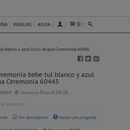
NIÑA
REBAJAS
AYUDA
0
tul blanco y azul Coco Acqua Ceremonia 60445
eremonia bebe tul blanco y azul
ua Ceremonia 60445
0
6:20:25
5,90 €
Termina en:
días
mp. Incluidos)
nvío
Ver descripción
Hacer una pregunta