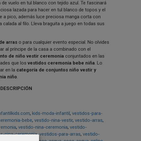
a de vuelo en tul blanco con tejido azul. Te fascinará
eciosa lazada para hacer en tul blanco de topos y el
e a pico, además luce preciosa manga corta con
a calada al filo. Lleva braguita a juego en todas sus
de arras
o para cualquier evento especial. No olvides
ar al príncipe de la casa a combinado con el
nto de niño vestir ceremonia
conjuntados en las
dades que los
vestidos ceremonia bebe niña
. Lo
ar en la
categoría de conjuntos niño vestir y
nia niño
.
 DESCRIPCIÓN
antilkids.com
kids-moda-infantil
vestidos-para-
ceremonia-bebe
vestido-nina-vestir
vestido-arras
remonia
vestido-nina-ceremonia
vestido-
os-nina-ceremonia
vestidos-para-arras
vestido-