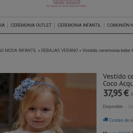
IA
CEREMONIA OUTLET
CEREMONIA INFANTIL
COMUNIÓN 
S MODA INFANTIL
»
REBAJAS VERANO
»
Vestido ceremonia bebe 
Vestido c
Coco Acq
37,95 €
7
Disponible
-
(I
Costes de e