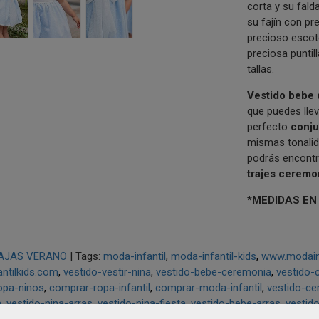
corta y su fald
su fajín con pr
precioso escot
preciosa puntill
tallas.
V
estido bebe 
que puedes llev
perfecto
conju
mismas tonali
podrás encontr
trajes ceremo
*MEDIDAS EN
AJAS VERANO
|
Tags:
moda-infantil
moda-infantil-kids
www.modainf
ntilkids.com
vestido-vestir-nina
vestido-bebe-ceremonia
vestido-
ropa-ninos
comprar-ropa-infantil
comprar-moda-infantil
vestido-ce
a
vestido-nina-arras
vestido-nina-fiesta
vestido-bebe-arras
vestid