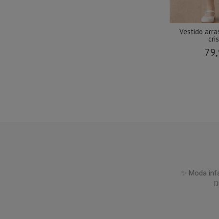
Vestido arra
cris
79,
✨ Moda infa
D