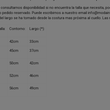
consultarnos disponibilidad si no encuentra la talla que necesita, p
o pedido reservado. Puede escribirnos a nuestro email
info@modainf
del largo se ha tomado desde la costura mas próxima al cuello. La
lla:
Contorno:
Largo (*):
42cm
33cm
45cm
37cm
50cm
42cm
52cm
46cm
56cm
49cm