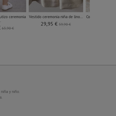
utizo ceremonia
Vestido ceremonia niña de lino...
Conjunto ceremon
..
lino.
29,95 €
59,90 €
€
36,45 €
63,90 €
niña y niño.
s.