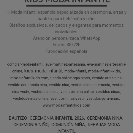
━━━━━━━━━━━━━━━
✨ Moda infantil española especializada en ceremonia, arras y
bautizo para bebé niña y niño.
Diseños exclusivos, delicados y elegantes para momentos
inolvidables.
Atención personalizada WhatsApp
Envíos 48/72h
Fabricación española
eva-martinez-artesania
comprar-moda-infantil
eva-martinez-artesania-
kids-moda-infantil
moda-infantil-kids
online
moda-infantil
modainfantilkids.com
tienda-online-ropa-ninos
vestido-arras-nina
vestido-ceremonia-nina
vestido-nina
vestido-nina-ceremonia
vestido-
nina-vestir
vestidos-de-nina
vestidos-nina-online
vestidos-ninas
vestidos-ninas-online
vestidos-ninas-vestir
vestidos-para-ninas
www.modainfantilkids.com
BAUTIZO
CEREMONIA INFANTIL 2026
CEREMONIA NIÑA
CEREMONIA NIÑO
COMUNIÓN NIÑA
REBAJAS MODA
INFANTIL