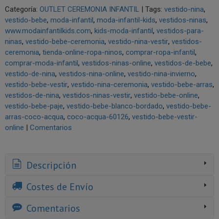
Categoría:
OUTLET CEREMONIA INFANTIL
|
Tags:
vestido-nina
vestido-bebe
moda-infantil
moda-infantil-kids
vestidos-ninas
www.modainfantilkids.com
kids-moda-infantil
vestidos-para-
ninas
vestido-bebe-ceremonia
vestido-nina-vestir
vestidos-
ceremonia
tienda-online-ropa-ninos
comprar-ropa-infantil
comprar-moda-infantil
vestidos-ninas-online
vestidos-de-bebe
vestido-de-nina
vestidos-nina-online
vestido-nina-invierno
vestido-bebe-vestir
vestido-nina-ceremonia
vestido-bebe-arras
vestidos-de-nina
vestidos-ninas-vestir
vestido-bebe-online
vestido-bebe-paje
vestido-bebe-blanco-bordado
vestido-bebe-
arras-coco-acqua
coco-acqua-60126
vestido-bebe-vestir-
online
|
Comentarios
Descripción
Costes de Envío
Comentarios