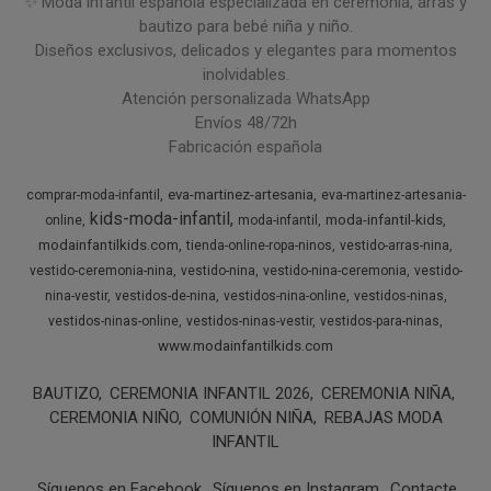
✨ Moda infantil española especializada en ceremonia, arras y
bautizo para bebé niña y niño.
Diseños exclusivos, delicados y elegantes para momentos
inolvidables.
Atención personalizada WhatsApp
Envíos 48/72h
Fabricación española
eva-martinez-artesania
comprar-moda-infantil
eva-martinez-artesania-
kids-moda-infantil
moda-infantil-kids
online
moda-infantil
modainfantilkids.com
tienda-online-ropa-ninos
vestido-arras-nina
vestido-ceremonia-nina
vestido-nina
vestido-nina-ceremonia
vestido-
nina-vestir
vestidos-de-nina
vestidos-nina-online
vestidos-ninas
vestidos-ninas-online
vestidos-ninas-vestir
vestidos-para-ninas
www.modainfantilkids.com
BAUTIZO
CEREMONIA INFANTIL 2026
CEREMONIA NIÑA
CEREMONIA NIÑO
COMUNIÓN NIÑA
REBAJAS MODA
INFANTIL
Síguenos en Facebook
Síguenos en Instagram
Contacte