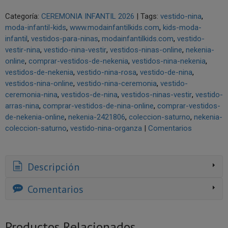
Categoría:
CEREMONIA INFANTIL 2026
|
Tags:
vestido-nina
moda-infantil-kids
www.modainfantilkids.com
kids-moda-
infantil
vestidos-para-ninas
modainfantilkids.com
vestido-
vestir-nina
vestido-nina-vestir
vestidos-ninas-online
nekenia-
online
comprar-vestidos-de-nekenia
vestidos-nina-nekenia
vestidos-de-nekenia
vestido-nina-rosa
vestido-de-nina
vestidos-nina-online
vestido-nina-ceremonia
vestido-
ceremonia-nina
vestidos-de-nina
vestidos-ninas-vestir
vestido-
arras-nina
comprar-vestidos-de-nina-online
comprar-vestidos-
de-nekenia-online
nekenia-2421806
coleccion-saturno
nekenia-
coleccion-saturno
vestido-nina-organza
|
Comentarios
Descripción
Comentarios
Productos Relacionados