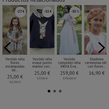
-27 €
-33 €
-30 %
Vestido niña
Vestido niña
Vestido
Diadema
flores
evase punto
comunión niña
ceremonia niña
estampadas
marino con...
INDIA Eva...
con flores...
de...
25,00 €
259,00 €
16,90 €
25,00 €
57,90 €
370,00 €
51,90 €