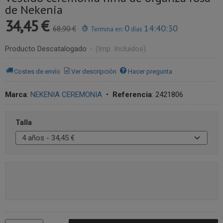
de Nekenia
34,45 €
0
14:40:30
68,90 €
Termina en:
días
Producto Descatalogado
-
(Imp. Incluidos)
Costes de envío
Ver descripción
Hacer pregunta
Marca
:
NEKENIA CEREMONIA
•
Referencia
:
2421806
Talla