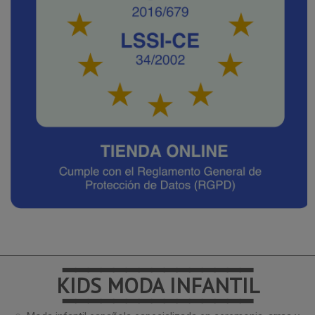
━━━━━━━━━━━━━━━
KIDS MODA INFANTIL
━━━━━━━━━━━━━━━