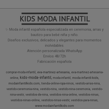
━━━━━━━━━━━━━━━
KIDS MODA INFANTIL
━━━━━━━━━━━━━━━
✨ Moda infantil española especializada en ceremonia, arras y
bautizo para bebé niña y niño.
Diseños exclusivos, delicados y elegantes para momentos
inolvidables.
Atención personalizada WhatsApp
Envíos 48/72h
Fabricación española
eva-martinez-artesania
comprar-moda-infantil
eva-martinez-artesania-
kids-moda-infantil
moda-infantil-kids
online
moda-infantil
modainfantilkids.com
tienda-online-ropa-ninos
vestido-arras-nina
vestido-ceremonia-nina
vestido-nina
vestido-nina-ceremonia
vestido-
nina-vestir
vestidos-de-nina
vestidos-nina-online
vestidos-ninas
vestidos-ninas-online
vestidos-ninas-vestir
vestidos-para-ninas
www.modainfantilkids.com