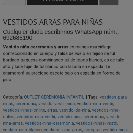
VESTIDOS ARRAS PARA NIÑAS
Cualquier duda escribirnos WhatsApp núm.:
692685190
Vestido niña ceremonia y arras
en manga murciélago
confeccionado en cuerpo y falda de vuelo en tejido de tul
bordado turquesa combinando tul de topos blanco, es de talle
alto y luce fajín de tul blanco con lazada en espalda. Te
enamorará su precioso escote bajo en espalda en forma de
pico.
Categoría:
OUTLET CEREMONIA INFANTIL
|
Tags:
vestidos-para-
ninas
ceremonia
vestido-vestir-nina
vestido-nina-vestir
vestidos-ninas-online
arras
vestido-de-nina
vestidos-nina-
online
vestidos-nina-vestir
vestido-nina-ceremonia
vestido-
nina-arras
vestidos-nina-ceremonia
vestidos-ninas-vestir
vestido-nina-blanco
vestidos-nina-arras
comprar-vestido-nina-