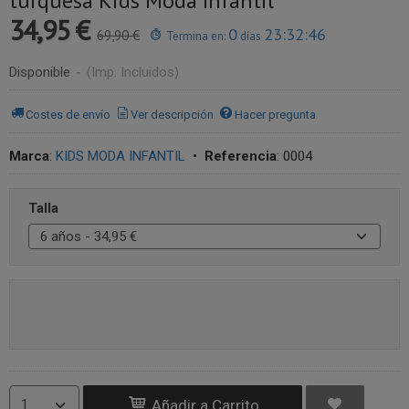
turquesa Kids Moda Infantil
34,95 €
0
23:32:46
69,90 €
Termina en:
días
Disponible
-
(Imp. Incluidos)
Costes de envío
Ver descripción
Hacer pregunta
Marca
:
KIDS MODA INFANTIL
•
Referencia
:
0004
Talla
Añadir a Carrito