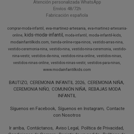
Atención personalizada WhatsApp
Envíos 48/72h
Fabricación española
eva-martinez-artesania
comprar-moda-infantil
eva-martinez-artesania-
kids-moda-infantil
moda-infantil-kids
online
moda-infantil
modainfantilkids.com
tienda-online-ropa-ninos
vestido-arras-nina
vestido-ceremonia-nina
vestido-nina
vestido-nina-ceremonia
vestido-
nina-vestir
vestidos-de-nina
vestidos-nina-online
vestidos-ninas
vestidos-ninas-online
vestidos-ninas-vestir
vestidos-para-ninas
www.modainfantilkids.com
BAUTIZO
CEREMONIA INFANTIL 2026
CEREMONIA NIÑA
CEREMONIA NIÑO
COMUNIÓN NIÑA
REBAJAS MODA
INFANTIL
Síguenos en Facebook
Síguenos en Instagram
Contacte
con Nosotros
Ir arriba
Contáctanos
Aviso Legal
Política de Privacidad