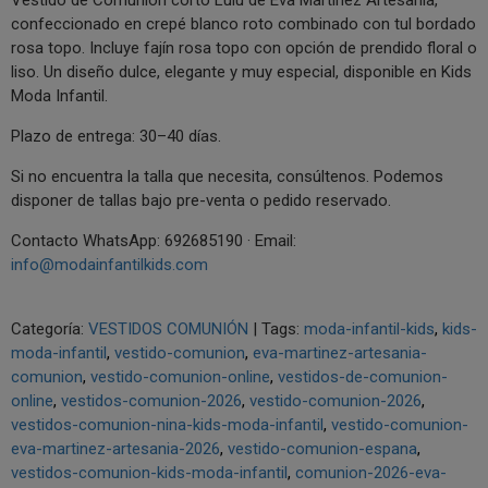
Vestido de Comunión corto Lulú de Eva Martínez Artesanía,
confeccionado en crepé blanco roto combinado con tul bordado
rosa topo. Incluye fajín rosa topo con opción de prendido floral o
liso. Un diseño dulce, elegante y muy especial, disponible en Kids
Moda Infantil.
Plazo de entrega: 30–40 días.
Si no encuentra la talla que necesita, consúltenos. Podemos
disponer de tallas bajo pre-venta o pedido reservado.
Contacto WhatsApp: 692685190 · Email:
info@modainfantilkids.com
Categoría:
VESTIDOS COMUNIÓN
|
Tags:
moda-infantil-kids
kids-
moda-infantil
vestido-comunion
eva-martinez-artesania-
comunion
vestido-comunion-online
vestidos-de-comunion-
online
vestidos-comunion-2026
vestido-comunion-2026
vestidos-comunion-nina-kids-moda-infantil
vestido-comunion-
eva-martinez-artesania-2026
vestido-comunion-espana
vestidos-comunion-kids-moda-infantil
comunion-2026-eva-