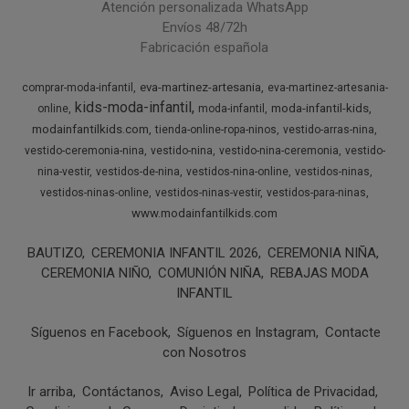
Atención personalizada WhatsApp
Envíos 48/72h
Fabricación española
eva-martinez-artesania
comprar-moda-infantil
eva-martinez-artesania-
kids-moda-infantil
moda-infantil-kids
online
moda-infantil
modainfantilkids.com
tienda-online-ropa-ninos
vestido-arras-nina
vestido-ceremonia-nina
vestido-nina
vestido-nina-ceremonia
vestido-
nina-vestir
vestidos-de-nina
vestidos-nina-online
vestidos-ninas
vestidos-ninas-online
vestidos-ninas-vestir
vestidos-para-ninas
www.modainfantilkids.com
BAUTIZO
CEREMONIA INFANTIL 2026
CEREMONIA NIÑA
CEREMONIA NIÑO
COMUNIÓN NIÑA
REBAJAS MODA
INFANTIL
Síguenos en Facebook
Síguenos en Instagram
Contacte
con Nosotros
Ir arriba
Contáctanos
Aviso Legal
Política de Privacidad