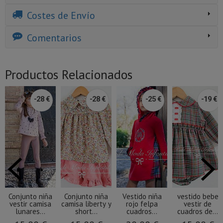
Costes de Envío
Comentarios
Productos Relacionados
-28 €
-28 €
-25 €
-19 €
Conjunto niña
Conjunto niña
Vestido niña
vestido bebe
vestir camisa
camisa liberty y
rojo felpa
vestir de
lunares...
short...
cuadros...
cuadros de...