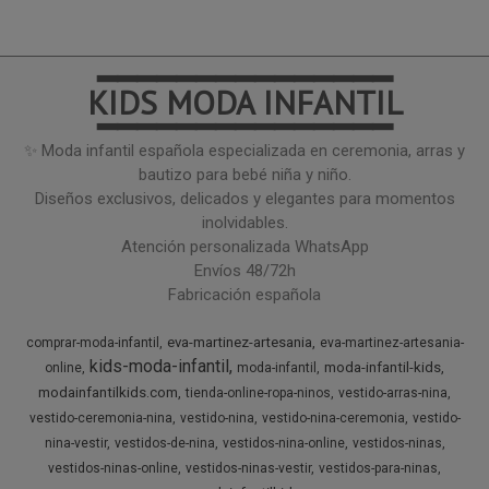
━━━━━━━━━━━━━━━
KIDS MODA INFANTIL
━━━━━━━━━━━━━━━
✨ Moda infantil española especializada en ceremonia, arras y
bautizo para bebé niña y niño.
Diseños exclusivos, delicados y elegantes para momentos
inolvidables.
Atención personalizada WhatsApp
Envíos 48/72h
Fabricación española
eva-martinez-artesania
comprar-moda-infantil
eva-martinez-artesania-
kids-moda-infantil
moda-infantil-kids
online
moda-infantil
modainfantilkids.com
tienda-online-ropa-ninos
vestido-arras-nina
vestido-ceremonia-nina
vestido-nina
vestido-nina-ceremonia
vestido-
nina-vestir
vestidos-de-nina
vestidos-nina-online
vestidos-ninas
vestidos-ninas-online
vestidos-ninas-vestir
vestidos-para-ninas