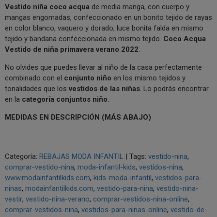
Vestido niña coco acqua
de media manga, con cuerpo y
mangas engomadas, confeccionado en un bonito tejido de rayas
en color blanco, vaquero y dorado, luce bonita falda en mismo
tejido y bandana confeccionada en mismo tejido.
Coco Acqua
Vestido de niña primavera verano 2022
.
No olvides que puedes llevar al niño de la casa perfectamente
combinado con el
conjunto niño
en los mismo tejidos y
tonalidades que los
vestidos de las niñas
. Lo podrás encontrar
en la
categoría conjuntos niño
.
MEDIDAS EN DESCRIPCIÓN (MÁS ABAJO)
Categoría:
REBAJAS MODA INFANTIL
|
Tags:
vestido-nina
comprar-vestido-nina
moda-infantil-kids
vestidos-nina
www.modainfantilkids.com
kids-moda-infantil
vestidos-para-
ninas
modainfantilkids.com
vestido-para-nina
vestido-nina-
vestir
vestido-nina-verano
comprar-vestidos-nina-online
comprar-vestidos-nina
vestidos-para-ninas-online
vestido-de-