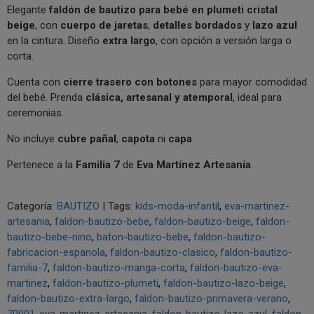
Elegante
faldón de bautizo para bebé en plumeti cristal
beige
, con
cuerpo de jaretas
,
detalles bordados
y
lazo azul
en la cintura. Diseño
extra largo
, con opción a versión larga o
corta.
Cuenta con
cierre trasero con botones
para mayor comodidad
del bebé. Prenda
clásica, artesanal y atemporal
, ideal para
ceremonias.
No incluye
cubre pañal
,
capota
ni
capa
.
Pertenece a la
Familia 7
de
Eva Martínez Artesanía
.
Categoría:
BAUTIZO
|
Tags:
kids-moda-infantil
eva-martinez-
artesania
faldon-bautizo-bebe
faldon-bautizo-beige
faldon-
bautizo-bebe-nino
baton-bautizo-bebe
faldon-bautizo-
fabricacion-espanola
faldon-bautizo-clasico
faldon-bautizo-
familia-7
faldon-bautizo-manga-corta
faldon-bautizo-eva-
martinez
faldon-bautizo-plumeti
faldon-bautizo-lazo-beige
faldon-bautizo-extra-largo
faldon-bautizo-primavera-verano
70001-eva-martinez-artesania
faldon-bautizo-lazo-azul
faldon-