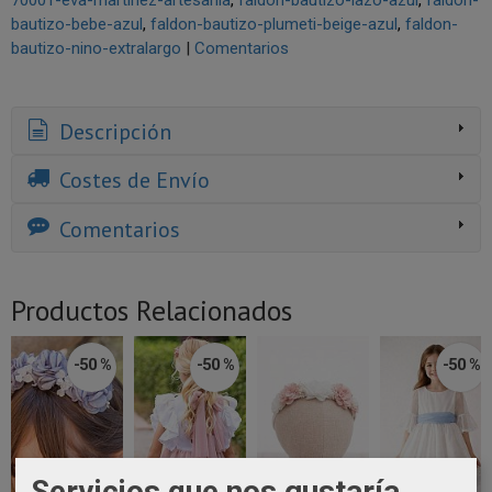
bautizo-bebe-azul
faldon-bautizo-plumeti-beige-azul
faldon-
bautizo-nino-extralargo
|
Comentarios
Descripción
Costes de Envío
Comentarios
Productos Relacionados
-50 %
-50 %
-50 %
Servicios que nos gustaría