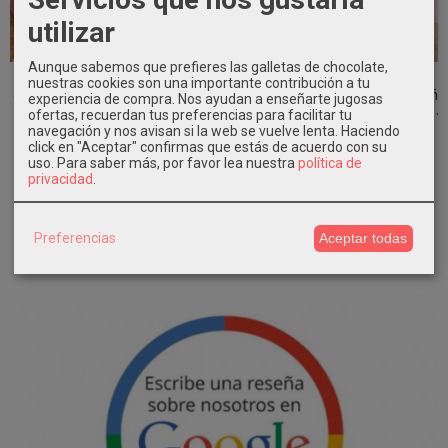
utilizar
Aunque sabemos que prefieres las galletas de chocolate,
Corona
Vestido
Diadema
Vestido
nuestras cookies son una importante contribución a tu
ceremonia niña
ceremonia niña
ceremonia niña
ceremonia niña
experiencia de compra. Nos ayudan a enseñarte jugosas
de flores...
volantes lino...
de flores...
tul topo con...
ofertas, recuerdan tus preferencias para facilitar tu
navegación y nos avisan si la web se vuelve lenta. Haciendo
13,45 €
38,45 €
15,90 €
43,45 €
click en "Aceptar" confirmas que estás de acuerdo con su
26,90 €
76,90 €
86,90 €
uso.
Para saber más, por favor lea nuestra
política de
privacidad
.
Preferencias
Aceptar todas