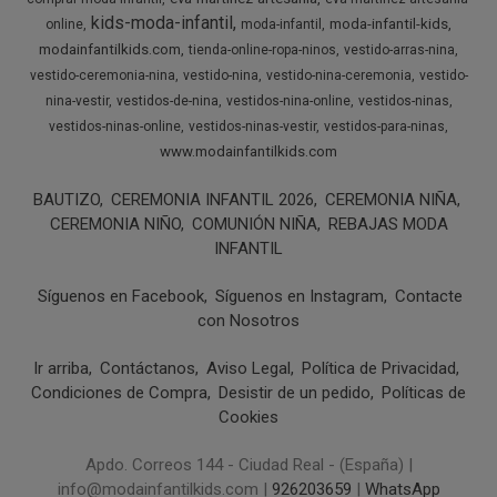
kids-moda-infantil
moda-infantil-kids
online
moda-infantil
modainfantilkids.com
tienda-online-ropa-ninos
vestido-arras-nina
vestido-ceremonia-nina
vestido-nina
vestido-nina-ceremonia
vestido-
nina-vestir
vestidos-de-nina
vestidos-nina-online
vestidos-ninas
vestidos-ninas-online
vestidos-ninas-vestir
vestidos-para-ninas
www.modainfantilkids.com
BAUTIZO
CEREMONIA INFANTIL 2026
CEREMONIA NIÑA
CEREMONIA NIÑO
COMUNIÓN NIÑA
REBAJAS MODA
INFANTIL
Síguenos en Facebook
Síguenos en Instagram
Contacte
con Nosotros
Ir arriba
Contáctanos
Aviso Legal
Política de Privacidad
Condiciones de Compra
Desistir de un pedido
Políticas de
Cookies
Apdo. Correos 144 - Ciudad Real - (España) |
info@modainfantilkids.com |
926203659
|
WhatsApp