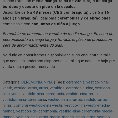
blanco roto, con
media manga
,
falda de vuelo
,
fajín de sarga
burdeos
y
escote en pico en la espalda
.
Disponible de
6 a 48 meses (CBG con braguita)
y de
5 a 16
años (sin braguita)
. Ideal para
ceremonias y celebraciones
,
combinable con
conjuntos de niño a juego
.
El modelo se presenta en versión de media manga. En caso de
personalizarlo a manga larga y forrada, el plazo de producción
será de aproximadamente 30 días.
No dude en consultarnos disponibilidad si no encuentra la talla
que necesita, podemos disponer de la talla que necesite bajo pre
venta o bajo pedido reservado.
Categoría:
CEREMONIA NIÑA
|
Tags:
ceremonia
vestido-nina-
vestir
vestido-arras
arras
vestidos-ceremonia-nina
vestidos-
nina-vestir
vestido-nina-ceremonia
vestido-nina-arras
vestidos-nina-ceremonia
vestidos-nina-arras
vestido-arras-
ninas
comprar-vestido-nina-vestir
vestido-nina-vestir-media-
manga
vestidos-de-ceremonia
vestido-nina-ceremonia-media-
manga
vestido-nina-arras-media-manga
ninas-arras
vestido-