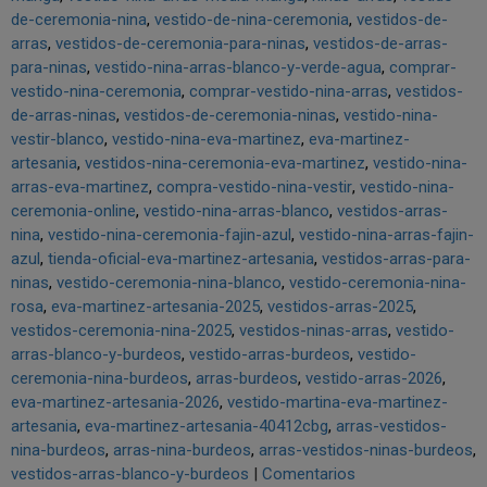
de-ceremonia-nina
vestido-de-nina-ceremonia
vestidos-de-
arras
vestidos-de-ceremonia-para-ninas
vestidos-de-arras-
para-ninas
vestido-nina-arras-blanco-y-verde-agua
comprar-
vestido-nina-ceremonia
comprar-vestido-nina-arras
vestidos-
de-arras-ninas
vestidos-de-ceremonia-ninas
vestido-nina-
vestir-blanco
vestido-nina-eva-martinez
eva-martinez-
artesania
vestidos-nina-ceremonia-eva-martinez
vestido-nina-
arras-eva-martinez
compra-vestido-nina-vestir
vestido-nina-
ceremonia-online
vestido-nina-arras-blanco
vestidos-arras-
nina
vestido-nina-ceremonia-fajin-azul
vestido-nina-arras-fajin-
azul
tienda-oficial-eva-martinez-artesania
vestidos-arras-para-
ninas
vestido-ceremonia-nina-blanco
vestido-ceremonia-nina-
rosa
eva-martinez-artesania-2025
vestidos-arras-2025
vestidos-ceremonia-nina-2025
vestidos-ninas-arras
vestido-
arras-blanco-y-burdeos
vestido-arras-burdeos
vestido-
ceremonia-nina-burdeos
arras-burdeos
vestido-arras-2026
eva-martinez-artesania-2026
vestido-martina-eva-martinez-
artesania
eva-martinez-artesania-40412cbg
arras-vestidos-
nina-burdeos
arras-nina-burdeos
arras-vestidos-ninas-burdeos
vestidos-arras-blanco-y-burdeos
|
Comentarios