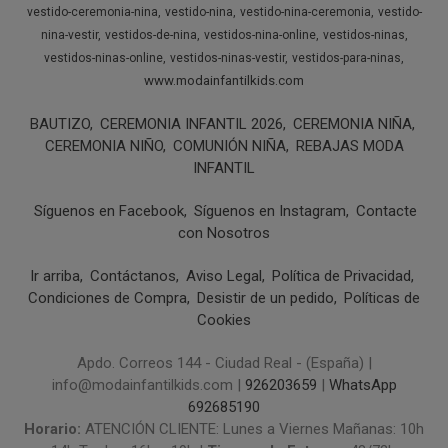
vestido-ceremonia-nina
vestido-nina
vestido-nina-ceremonia
vestido-
nina-vestir
vestidos-de-nina
vestidos-nina-online
vestidos-ninas
vestidos-ninas-online
vestidos-ninas-vestir
vestidos-para-ninas
www.modainfantilkids.com
BAUTIZO
CEREMONIA INFANTIL 2026
CEREMONIA NIÑA
CEREMONIA NIÑO
COMUNIÓN NIÑA
REBAJAS MODA
INFANTIL
Síguenos en Facebook
Síguenos en Instagram
Contacte
con Nosotros
Ir arriba
Contáctanos
Aviso Legal
Política de Privacidad
Condiciones de Compra
Desistir de un pedido
Políticas de
Cookies
Apdo. Correos 144 - Ciudad Real - (España) |
info@modainfantilkids.com |
926203659
|
WhatsApp
692685190
Horario:
ATENCIÓN CLIENTE: Lunes a Viernes Mañanas: 10h