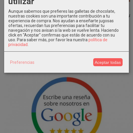
utilizar
Vestido
Diadema de
Tocado de
ceremonia niña
Comunión tul
Comunión
Aunque sabemos que prefieres las galletas de chocolate,
plumeti...
GALA Eva...
Flores GISELA
nuestras cookies son una importante contribución a tu
Eva...
experiencia de compra. Nos ayudan a enseñarte jugosas
79,90 €
62,90 €
ofertas, recuerdan tus preferencias para facilitar tu
64,90 €
navegación y nos avisan si la web se vuelve lenta. Haciendo
click en "Aceptar" confirmas que estás de acuerdo con su
uso.
Para saber más, por favor lea nuestra
política de
privacidad
.
Preferencias
Aceptar todas