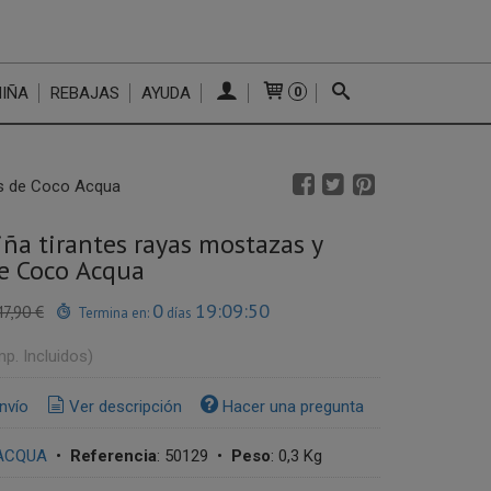
NIÑA
REBAJAS
AYUDA
0
as de Coco Acqua
iña tirantes rayas mostazas y
e Coco Acqua
0
19:09:49
47,90 €
Termina en:
días
mp. Incluidos)
nvío
Ver descripción
Hacer una pregunta
ACQUA
•
Referencia
:
50129
•
Peso
:
0,3 Kg