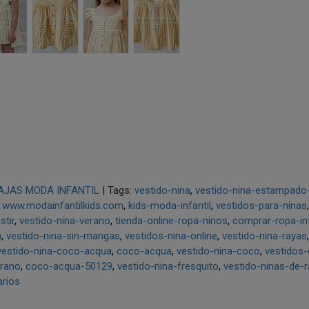
AJAS MODA INFANTIL
|
Tags:
vestido-nina
vestido-nina-estampado-
www.modainfantilkids.com
kids-moda-infantil
vestidos-para-ninas
stir
vestido-nina-verano
tienda-online-ropa-ninos
comprar-ropa-inf
a
vestido-nina-sin-mangas
vestidos-nina-online
vestido-nina-rayas
vestido-nina-coco-acqua
coco-acqua
vestido-nina-coco
vestidos
rano
coco-acqua-50129
vestido-nina-fresquito
vestido-ninas-de-
rios