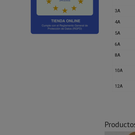
3A
4A
5A
6A
8A
10A
12A
Producto