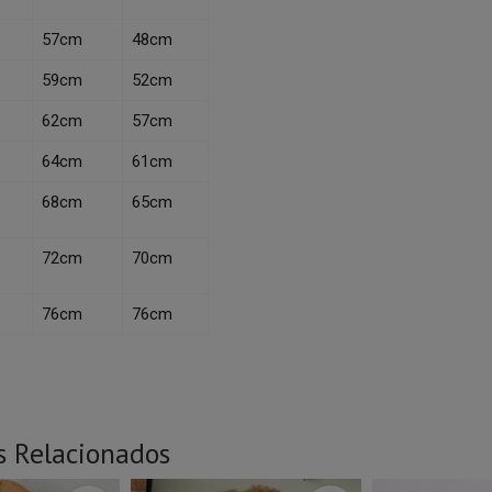
57cm
48cm
59cm
52cm
62cm
57cm
64cm
61cm
68cm
65cm
72cm
70cm
76cm
76cm
s Relacionados