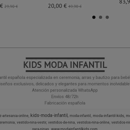
83,
 €
20,00 €
29,90 €
49,90 €
━━━━━━━━━━━━━━━
KIDS MODA INFANTIL
━━━━━━━━━━━━━━━
ntil española especializada en ceremonia, arras y bautizo para bebé 
iseños exclusivos, delicados y elegantes para momentos inolvidable
Atención personalizada WhatsApp
Envíos 48/72h
Fabricación española
kids-moda-infantil
moda-infantil-kids
mo
z-artesania-online
moda-infantil
ceremonia
vestido-nina-vestir
vestidos-de-nina
vestidos-nina-online
vestidos-n
www.modainfantilkids.com
para-ninas