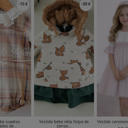
-15 €
-30 €
ebe cuadros
Vestido bebe niña felpa de
Vestido ceremonia
dos de...
zorros...