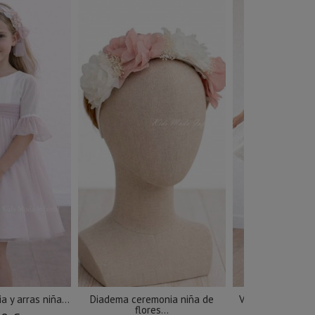
 y arras niña...
Diadema ceremonia niña de
Vestido ceremon
flores...
manga