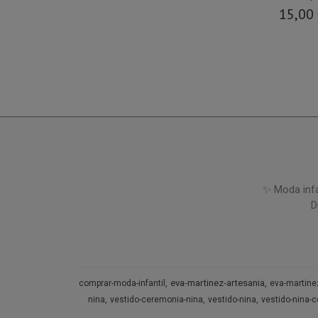
15,00
✨ Moda infa
D
eva-martinez-artesania
comprar-moda-infantil
eva-martine
nina
vestido-ceremonia-nina
vestido-nina
vestido-nina-