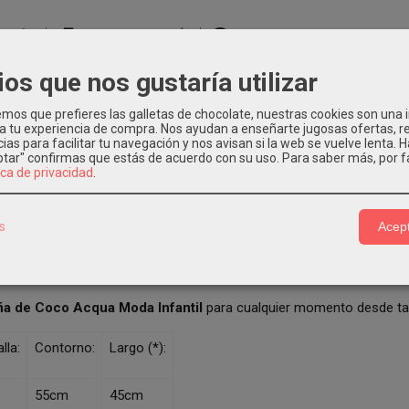
PCIÓN
COSTES DE ENVÍO
COMENTARIOS
ios que nos gustaría utilizar
 ACQUA, VESTIDO NIÑA COCO
os que prefieres las galletas de chocolate, nuestras cookies son una
 a tu experiencia de compra. Nos ayudan a enseñarte jugosas ofertas, 
ias para facilitar tu navegación y nos avisan si la web se vuelve lenta. 
ña de tirantes,
en precioso tejido estampado de rayas, en tirantes 
eptar" confirmas que estás de acuerdo con su uso.
Para saber más, por f
 talle alto, botonadura vertical en vestido y bolsillos en la parte del
ica de privacidad
.
ás este precioso vestido lleva a juego bandana en mismo tejido de
o de rayas estampadas en mostaza y blanco, es de la marca
Coco 
 fresquito y como para las tardes de verano.
Vestido niña verano
pr
s
Acept
Verano 2024.
 niña de rayas estampadas sin mangas de
Coco Acqua Ropa Inf
ña de Coco Acqua Moda Infantil
para cualquier momento desde tal
lla:
Contorno:
Largo (*):
55cm
45cm