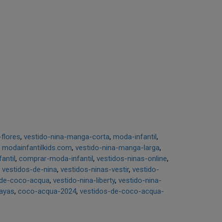
flores
vestido-nina-manga-corta
moda-infantil
modainfantilkids.com
vestido-nina-manga-larga
antil
comprar-moda-infantil
vestidos-ninas-online
vestidos-de-nina
vestidos-ninas-vestir
vestido-
-de-coco-acqua
vestido-nina-liberty
vestido-nina-
rayas
coco-acqua-2024
vestidos-de-coco-acqua-