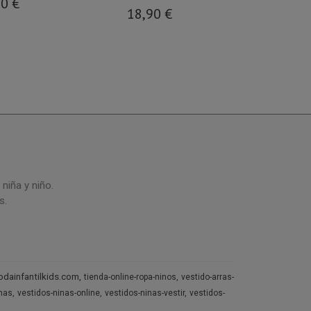
90 €
18,90 €
55,93 €
niña y niño.
s.
dainfantilkids.com
tienda-online-ropa-ninos
vestido-arras-
inas
vestidos-ninas-online
vestidos-ninas-vestir
vestidos-