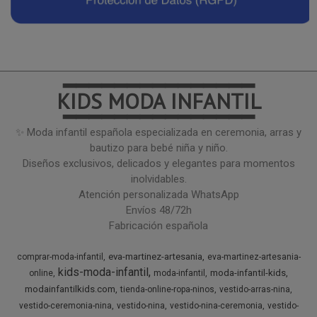
━━━━━━━━━━━━━━━
KIDS MODA INFANTIL
━━━━━━━━━━━━━━━
✨ Moda infantil española especializada en ceremonia, arras y
bautizo para bebé niña y niño.
Diseños exclusivos, delicados y elegantes para momentos
inolvidables.
Atención personalizada WhatsApp
Envíos 48/72h
Fabricación española
eva-martinez-artesania
comprar-moda-infantil
eva-martinez-artesania-
kids-moda-infantil
moda-infantil-kids
online
moda-infantil
modainfantilkids.com
tienda-online-ropa-ninos
vestido-arras-nina
vestido-ceremonia-nina
vestido-nina
vestido-nina-ceremonia
vestido-