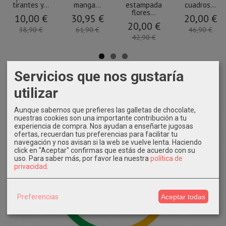
tirantes y...
manga...
estampada
cuadros...
flores...
10,00 €
30,95 €
20,00 €
20,00 €
38,90 €
61,90 €
46,90 €
42,90 €
Servicios que nos gustaría
utilizar
Aunque sabemos que prefieres las galletas de chocolate,
nuestras cookies son una importante contribución a tu
experiencia de compra. Nos ayudan a enseñarte jugosas
ofertas, recuerdan tus preferencias para facilitar tu
navegación y nos avisan si la web se vuelve lenta. Haciendo
click en "Aceptar" confirmas que estás de acuerdo con su
uso.
Para saber más, por favor lea nuestra
política de
privacidad
.
Preferencias
Aceptar todas