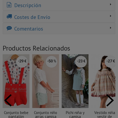
Descripción
Costes de Envío
Comentarios
Productos Relacionados
-29 €
-50 %
-23 €
-27 €
Conjunto bebe
Conjunto niño
Pichi niña y
Vestido niña
pantalón
arras camisa
camisa
vestir de