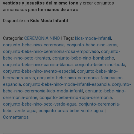
vestidos y jesusitos del mismo tono
y crear conjuntos
armoniosos para
hermanos de arras
.
Disponible en
Kids Moda Infantil
.
Categoría:
CEREMONIA NIÑO
|
Tags:
kids-moda-infantil
conjunto-bebe-nino-ceremonia
conjunto-bebe-nino-arras
conjunto-bebe-nino-ceremonia-rosa-empolvado
conjunto-
bebe-nino-peto-tirantes
conjunto-bebe-nino-bombacho
conjunto-bebe-nino-camisa-blanca
conjunto-bebe-nino-boda
conjunto-bebe-nino-evento-especial
conjunto-bebe-nino-
hermanos-arras
conjunto-bebe-nino-ceremonia-fabricacion-
espanola
conjunto-bebe-nino-moda-infantil-espanola
conjunto-
bebe-nino-ceremonia-kids-moda-infantil
conjunto-bebe-nino-
ceremonia-online
conjunto-bebe-nino-ropa-ceremonia
conjunto-bebe-nino-peto-verde-agua
conjunto-ceremonia-
bebe-verde-agua
conjunto-arras-bebe-verde-agua
|
Comentarios