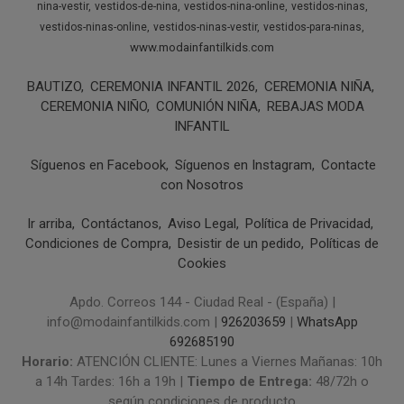
nina-vestir
vestidos-de-nina
vestidos-nina-online
vestidos-ninas
vestidos-ninas-online
vestidos-ninas-vestir
vestidos-para-ninas
www.modainfantilkids.com
BAUTIZO
CEREMONIA INFANTIL 2026
CEREMONIA NIÑA
CEREMONIA NIÑO
COMUNIÓN NIÑA
REBAJAS MODA
INFANTIL
Síguenos en Facebook
Síguenos en Instagram
Contacte
con Nosotros
Ir arriba
Contáctanos
Aviso Legal
Política de Privacidad
Condiciones de Compra
Desistir de un pedido
Políticas de
Cookies
Apdo. Correos 144 - Ciudad Real - (España) |
info@modainfantilkids.com |
926203659
|
WhatsApp
692685190
Horario:
ATENCIÓN CLIENTE: Lunes a Viernes Mañanas: 10h
a 14h Tardes: 16h a 19h |
Tiempo de Entrega:
48/72h o
según condiciones de producto